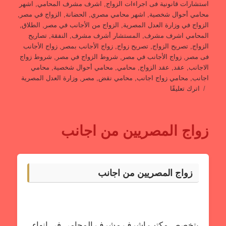
استشارات قانونية فى اجراءات الزواج
,
اشرف مشرف المحامي
,
اشهر
محامي أحوال شخصية
,
اشهر محامي مصري
,
الحضانة
,
الزواج في مصر
,
الزواج في وزارة العدل المصرية
,
الزواج من الأجانب في مصر
,
الطلاق
,
المحامي اشرف مشرف
,
المستشار أشرف مشرف
,
النفقة
,
تصاريح
الزواج
,
تصريح الزواج
,
تصريح زواج
,
زواج الأجانب بمصر
,
زواج الأجانب
فى مصر
,
زواج الأجانب في مصر
,
شروط الزواج في مصر
,
شروط زواج
الاجانب
,
عقد
,
عقد الزواج
,
محامي
,
محامي أحوال شخصية
,
محامي
اجانب
,
محامي زواج اجانب
,
محامي نقض
,
مصر
,
وزارة العدل المصرية
على
اترك تعليقًا
القانون
المصري
وفارق
زواج المصريين من اجانب
السن
في
زواج
الأجانب
زواج المصريين من اجانب
من
المصريات
–
تحليل
قانوني
يتخصص مكتب اشرف مشرف المحامي في انهاء
للمستشار