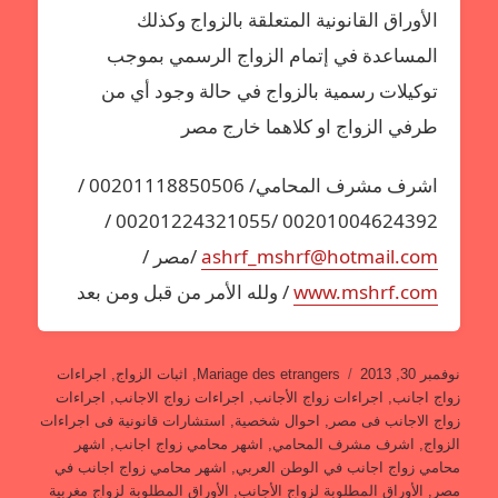
الأوراق القانونية المتعلقة بالزواج وكذلك
المساعدة في إتمام الزواج الرسمي بموجب
توكيلات رسمية بالزواج في حالة وجود أي من
طرفي الزواج او كلاهما خارج مصر
اشرف مشرف المحامي/ 00201118850506 /
00201004624392 /00201224321055 /
ashrf_mshrf@hotmail.com
/مصر /
www.mshrf.com
/ ولله الأمر من قبل ومن بعد
نُشرت
التصنيفات
نوفمبر 30, 2013
Mariage des etrangers
,
اثبات الزواج
,
اجراءات
في
زواج اجانب
,
اجراءات زواج الأجانب
,
اجراءات زواج الاجانب
,
اجراءات
زواج الاجانب فى مصر
,
احوال شخصية
,
استشارات قانونية فى اجراءات
الزواج
,
اشرف مشرف المحامي
,
اشهر محامي زواج اجانب
,
اشهر
محامي زواج اجانب في الوطن العربي
,
اشهر محامي زواج اجانب في
مصر
,
الأوراق المطلوبة لزواج الأجانب
,
الأوراق المطلوبة لزواج مغربية