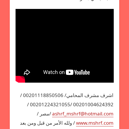
اشرف مشرف المحامي/ 00201118850506 /
00201004624392 /00201224321055 /
ashrf_mshrf@hotmail.com
/مصر /
www.mshrf.com
/ ولله الأمر من قبل ومن بعد