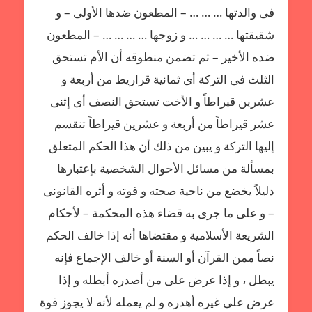
فى والدتها … … … – المطعون ضدها الأولى – و
شقيقتها … … … … و زوجها … … … … – المطعون
ضده الأخير – ثم تضمن منطوقه أن الأم تستحق
الثلث فى التركة أى ثمانية قراريط من أربعة و
عشرين قيراطاً و الأخت تستحق النصف أى إثنى
عشر قيراطاً من أربعة و عشرين قيراطاً تنقسم
إليها التركة و يبين من ذلك أن هذا الحكم المتعلق
بمسألة من مسائل الأحوال الشخصية بإعتبارها
دليلاً يخضع من ناحية صحته و قوته و أثره القانونى
– و على ما جرى به قضاء هذه المحكمة – لأحكام
الشريعة الأسلامية و مقتضاها أنه إذا خالف الحكم
نصاً ممن القرآن أو السنة أو خالف الإجماع فإنه
يبطل ، و إذا عرض على من أصدره أبطله و إذا
عرض على غيره أهدره و لم يعمله لأنه لا يجوز قوة