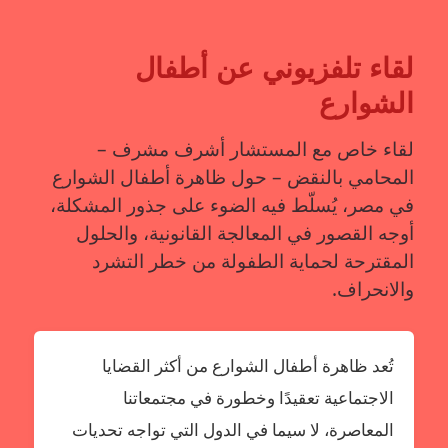
يعني
إيه
تصادق
لقاء تلفزيوني عن أطفال
على
زواج
الشوارع
لقاء خاص مع المستشار أشرف مشرف –
المحامي بالنقض – حول ظاهرة أطفال الشوارع
في مصر، يُسلّط فيه الضوء على جذور المشكلة،
أوجه القصور في المعالجة القانونية، والحلول
المقترحة لحماية الطفولة من خطر التشرد
والانحراف.
تُعد ظاهرة أطفال الشوارع من أكثر القضايا
الاجتماعية تعقيدًا وخطورة في مجتمعاتنا
المعاصرة، لا سيما في الدول التي تواجه تحديات