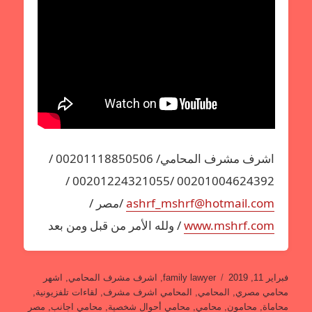
اشرف مشرف المحامي/ 00201118850506 /
00201004624392 /00201224321055 /
ashrf_mshrf@hotmail.com
/مصر /
www.mshrf.com
/ ولله الأمر من قبل ومن بعد
نُشرت
التصنيفات
فبراير 11, 2019
family lawyer
,
اشرف مشرف المحامي
,
اشهر
في
محامي مصري
,
المحامي
,
المحامي اشرف مشرف
,
لقاءات تلفزيونية
,
محاماة
,
محامون
,
محامي
,
محامي أحوال شخصية
,
محامي اجانب
,
مصر