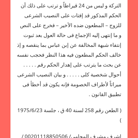
التركة و ليس من 24 قيراطاً و ترتب على ذلك أن
الحكم المذكور قد إفتات على النصيب الشرعى
للزوج – المطعون ضده الأخير – فخرج على النص
و ما إنتهى إليه الإجماع فى حالة العول بعد ثبوت
إنتفاء شبهة المخالفة عن إبن عباس بما ينقصه و إذ
خالف الحكم المطعون فيه هذا النظر فحجب نفسه
عن بحث ما يترتب على إهدار الحكم رقم . . . . .
أحوال شخصية كلى . . . . . و بيان النصيب الشرعى
ميراثاً لأطراف الخصومة فإنه يكون قد أخطأ فى
تطبيق القانون .
( الطعن رقم 258 لسنة 40 ق ، جلسة 1975/6/23
)
اشرف مشرف المحامي/ 00201118850506 /