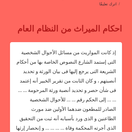
على
اترك تعليقًا
لقاء
تلفزيوني
عن
احكام الميراث من النظام العام
أطفال
الشوارع
إذ كانت المواريث من مسائل الأحوال الشخصية
التى إستمد الشارع النصوص الخاصة بها من أحكام
الشريعة التى يرجع إليها فى بيان الورثة و تحديد
أنصبتهم ، و كان الثابت من تقرير الخبير أنه إعتمد
فى شأن حصر و تحديد أنصبة ورثة المرحومة … …
… … إلى الحكم رقم … … للأحوال الشخصية
الصادر للمطعون ضدهما الأولين ضد مورث
الطاعنين و الذى ورد بأسبابه أنه ثبت من التحقيق
الذى أجرته المحكمة وفاة … … … … و إنحصار إرثها