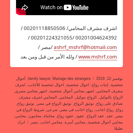
اشرف مشرف المحامي/ 00201118850506 /
00201004624392 /00201224321055 /
ashrf_mshrf@hotmail.com
/مصر /
www.mshrf.com
/ ولله الأمر من قبل ومن بعد
نُشرت
التصنيفات
نوفمبر 12, 2019
Mariage des etrangers
,
family lawyer
,
أحوال
في
شخصية
,
إثبات زواج
,
احوال شخصية
,
احوال شخصية للأجانب
,
اشرف
مشرف المحامي
,
اشهر محامي أحوال شخصية
,
اشهر محامي مصري
,
الزواج بالتوكيل
,
الزواج بتوكيل
,
المحامي
,
المحامي اشرف مشرف
,
تصادق على زواج
,
توثيق الزواج
,
توثيق الزواج في مصر
,
توثيق زواج
,
زواج
,
زواج اجانب
,
زواج اجانب فى مصر
,
شرعي
,
شروط الزواج في
مصر
,
عقد
,
عقد الزواج
,
عقود
,
عقود زواج
,
محاماة
,
محامون
,
محامي
,
محامي أحوال شخصية
,
محامي أسرة
,
محامي اجانب
,
مصر
اترك
على
تعليقًا