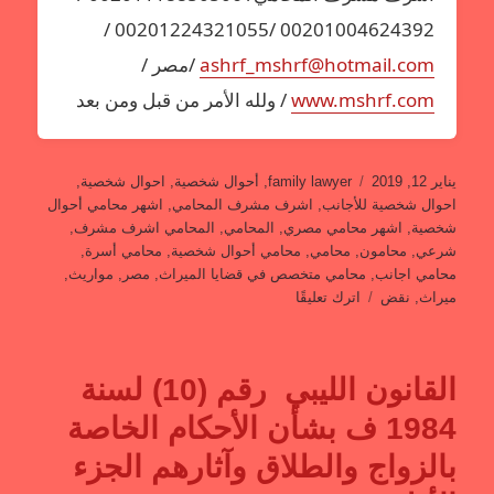
00201004624392 /00201224321055 /
ashrf_mshrf@hotmail.com
/مصر /
www.mshrf.com
/ ولله الأمر من قبل ومن بعد
نُشرت
التصنيفات
يناير 12, 2019
family lawyer
,
أحوال شخصية
,
احوال شخصية
,
في
احوال شخصية للأجانب
,
اشرف مشرف المحامي
,
اشهر محامي أحوال
شخصية
,
اشهر محامي مصري
,
المحامي
,
المحامي اشرف مشرف
,
شرعي
,
محامون
,
محامي
,
محامي أحوال شخصية
,
محامي أسرة
,
محامي اجانب
,
محامي متخصص في قضايا الميراث
,
مصر
,
مواريث
,
على
ميراث
,
نقض
اترك تعليقًا
احكام
الميراث
من
القانون الليبي رقم (10) لسنة
النظام
العام
1984 ف بشأن الأحكام الخاصة
بالزواج والطلاق وآثارهم الجزء