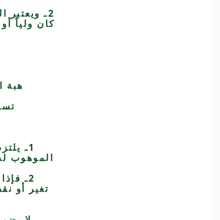
2ـ ويعتبر 
كان ولياً أو
هبة ا
تسر
1ـ يلت
الموهوب له
2ـ فإذ
تغير أو نق
لا يضمن