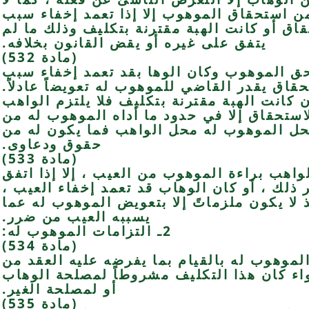
ن استحقاق الموهوب إلا إذا تعمد إخفاء سبب
قاق أو كانت الهبة مقترنة بتكليف وذلك ما لم
يتفق على غيره أو يقض القانون بخلافه.
(مادة 532)
تحق الموهوب وكان الوها بقد تعمد إخفاء سبب
حقاق يقدر القاضي للموهوب له تعويضاً عادلاً.
إن كانت الهبة مقترنة بتكليف فلا يلتزم الواهب
استحقاق إلا في حدود ما أداه الموهوب له من
حل الموهوب له محل الواهب فما يكون له من
حقوق ودعاوى.
(مادة 533)
واهب براءة الموهوب من العيب ، إلا إذا اتفق
 ذلك ، أو كان الوهاب قد تعمد إخفاء العيب ،
 لا يكون ملزماتً إلا بتعويض الموهوب له عما
يسببه العيب من ضرر.
2ـ التزامات الموهوب له:
(مادة 534)
الموهوب له بالقيام بما يفرضه عليه العقد من
اء كان هذا التكليف مشروطاً لمصلحة الوهاب
أو لمصلحة الغير.
(مادة 535)