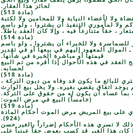
لحائز هذا العقار.
(مادة 513)
ضاة ولا لأعضاء النيابة ولا للمحامين ولا لكتبة
م ولا لمأموري التنفيذ أن يشتروا ، ولو باسم
عار ، حقاً متنازعاً فيه ، وإلا كان العقد باطلاً.
(مادة 514)
وز للسماسرة ولا للخبراء أن يشتروا ـ ولو باسم
 الموال المعهود إليهم في بيعها أو في تقدير
قيمتها أو مباشرة الخبرة في شأنها.
ح العقد في هذه الأحوال إذا أقره من تم البيع
لحسابه.
(مادة 518)
ري للبائع ما يكون قد وفاه من ديون التركة ،
 يوجد اتفاق يقضي بغيره. ولا يخل بيع الوارث
بما عساه أن يكون له من حقوق على التركة.
(خامساً) البيع في مرض الموت:
(مادة 519)
ي على بيع المريض مرض الموت أحكام المادة
(924).
 ذلك لا تسري هذه الأحكام إضراراً بالغير حسن
ا كان هذا الغير قد كسب بعوض حقاً عينياً على