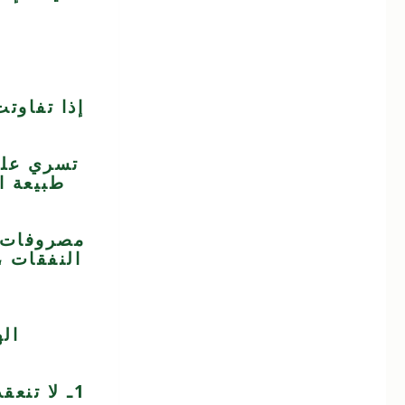
ا
إذا تفاوتت
تسري على 
طبيعة ال
مصروفات ع
النفقات ،
ال
1ـ لا تنع