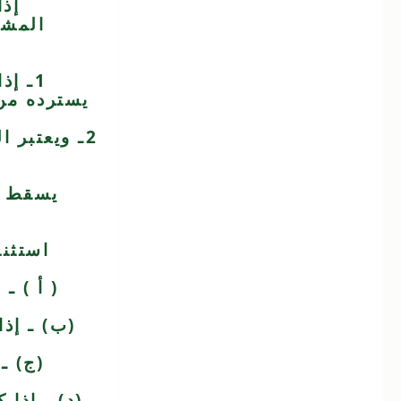
إذا
المشتر
1ـ إذ
يسترده من 
2ـ ويعتبر 
يسقط حق
( أ ) ـ
(ب) ـ إذا
(ج) ـ
(د) ـ إذا 