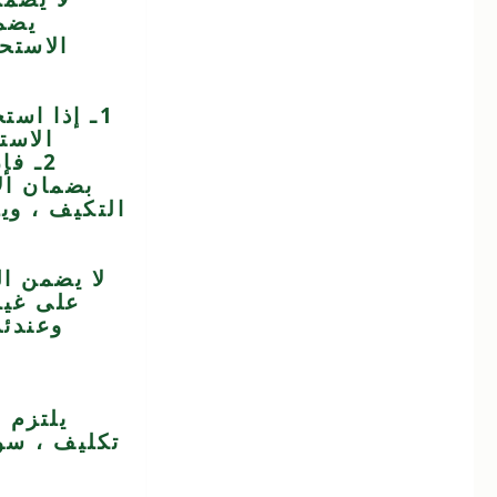
يضم
الاستح
1ـ إذا اس
الاست
2ـ ف
بضمان ال
التكيف ، وي
لا يضمن ال
على غير
وعندئذ
يلتزم 
تكليف ، سو