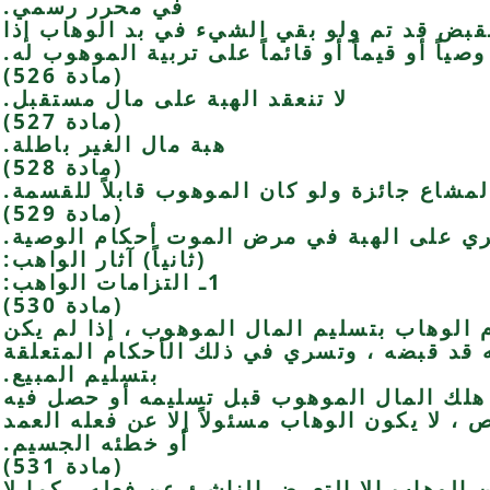
في محرر رسمي.
القبض قد تم ولو بقي الشيء في بد الوهاب إذا
 وصياً أو قيماً أو قائماً على تربية الموهوب له.
(مادة 526)
لا تنعقد الهبة على مال مستقبل.
(مادة 527)
هبة مال الغير باطلة.
(مادة 528)
لمشاع جائزة ولو كان الموهوب قابلاً للقسمة.
(مادة 529)
ي على الهبة في مرض الموت أحكام الوصية.
(ثانياً) آثار الواهب:
1ـ التزامات الواهب:
(مادة 530)
زم الوهاب بتسليم المال الموهوب ، إذا لم يكن
 قد قبضه ، وتسري في ذلك الأحكام المتعلقة
بتسليم المبيع.
ا هلك المال الموهوب قبل تسليمه أو حصل فيه
ص ، لا يكون الوهاب مسئولاً إلا عن فعله العمد
أو خطئه الجسيم.
(مادة 531)
 الوهاب إلا التعرض الناشئ عن فعله ، كما لا