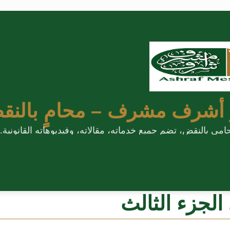
 أشرف مشرف – محامٍ بالنق
 بالنقض، تضم جميع خدماته، مقالاته، وفيديوهاته القانونية.
الجزء الثالث