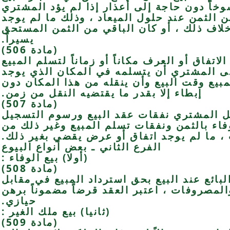
خاً دون حاجة إلى أعذار إذا لم يؤد المشتري
الثمن عند حلول الميعاد ، وذلك ما لم يوجد
لاف ذلك ، أو كان الباقي من الثمن المستحق
يسيراً.
(مادة 506)
الاتفاق أو العرف مكاناً أو زماناً لتسلم المبيع
 المشتري أن يتسلمه في المكان الذي يوجد
بيع وقت البيع وأن ينقله من هذا المكان دون
إبطاء إلا بقدر ما يقتضيه النقل من زمن.
(مادة 507)
 المشتري نفقات عقد البيع ورسوم التسجيل
فاء بالثمن ونفقات تسلم المبيع وغير ذلك من
 ما لم يوجد اتفاق أو عرض يقضي بغير ذلك.
الفرع الثاني ـ بعض أنواع البيوع
(أولا) بيع الوفاء :
(مادة 508)
لبائع عند البيع بحق استرداد المبيع في مقابل
المصروفات ، اعتبر العقد قرضاً مضموناً برهن
حيازي.
(ثانيا) بيع ملك الغير :
(مادة 509)