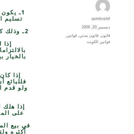
1ـ يكون
تسليم ال
الكاتب
ashrfmshrf
نُشرت
ديسمبر 20, 2006
2ـ وذلك كله ما لم يوجد اتفاق أو عرف يقضي بغير ذلك.
في
التصنيفات
قانون
,
قانون مدني
,
قوانين
,
قوانين الكويت
إذا 
بالالتزام
بالخيار ب
إذا كان
فللبائع 
ولو قدم ال
إذا هلك ا
على المش
في بيع المن
أكثره ولت