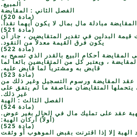
المبيع.
الفصل الثاني : المقايضة
(مادة 520)
لمقايضة مبادلة مال بمال لا يكون أيهما نقداً.
(مادة 521)
 قيمة البدلين في تقدير المتقايضين ، جاز أن
يكون فرق القيمة معدلاً من النقود.
(مادة 522)
المقايضة أحكام البيع بالقدر الذي تسمح به
مقايضة ، ويعتبر كل من المتقايضين بائعاً لما
قايض به ومشترياً لما قايض عليه.
(مادة 523)
قد المقايضة ورسوم التسجيل وغير ذلك من
 يتحملها المتقايضان مناصفة ما لم يتفق على
غير ذلك.
الفصل الثالث : الهبة
(مادة 524)
هبة عقد على تمليك مال في الحال بغير عوض.
(أولاً) أركان الهبة:
(مادة 525)
قد الهبة إلا إذا اقترنت بقبض الموهوب أو وثقت