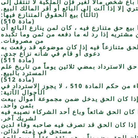
 باع شخص مالاً لغير فإن الملكية لا تنتقل إلى
ي إلا إذا آلت إلى البائع أو أقر المالك البيع.
(ثالثاً) بيع الحقوق المتنازع فيها:
(مادة 510)
ا بيع حق متنازع فيه ، كان لمن ينازع البائع أن
مشتريه إذا رد له ما دفعه من ثمن وما تكبده
من مصروفات.
الحق متنازعاً فيه إذا كان موضوعه قد رفعت به
دعوى أو قام في شأنه نزاع جدي.
(مادة 511)
 الاسترداد بمضي ثلاثين يوماً من تاريخ علم
المسترد بالبيع.
(مادة 512)
استثناء من حكم المادة 510 ، لا يجوز الاسترداد في
الأحوال الآتية:
 إذا كان الحق يدخل ضمن مجموعة أموال بيعت
بثمن واحد.
 كان الحق شائعاً وباع أحد الشركاء نصيبه فيه
لشريك آخر.
 إذا كان الحق قد تصرف فيه صاحبه وفاء لدين
مستحق في ذمته لدائن.
كان الحق مضموناً برهن يثقف عقاراً وبيع الحق