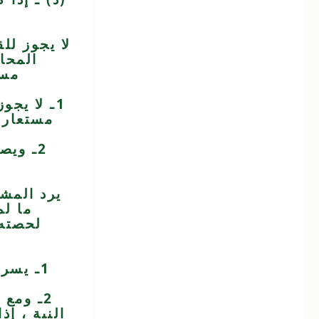
لا يجوز للق
المحاك
مست
1ـ لا يج
مستعار ـ
2ـ ويص
يرد المشت
ما لم
لحصته 
1ـ يسر
2ـ ومع
النية ، إذ