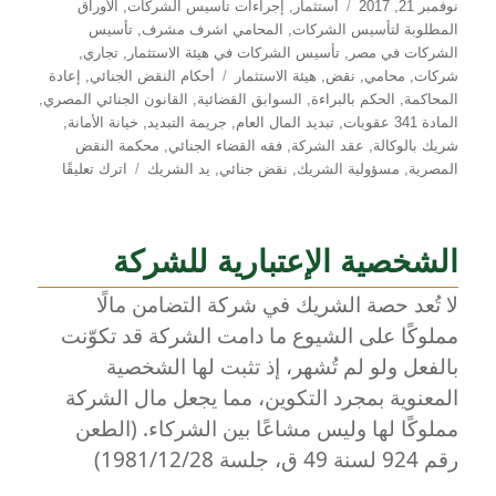
نُشرت
التصنيفات
نوفمبر 21, 2017
أستثمار
,
إجراءات تأسيس الشركات
,
الأوراق
في
المطلوبة لتأسيس الشركات
,
المحامي اشرف مشرف
,
تأسيس
الشركات في مصر
,
تأسيس الشركات في هيئة الاستثمار
,
تجاري
,
الوسوم
شركات
,
محامي
,
نقض
,
هيئة الاستثمار
أحكام النقض الجنائي
,
إعادة
المحاكمة
,
الحكم بالبراءة
,
السوابق القضائية
,
القانون الجنائي المصري
,
المادة 341 عقوبات
,
تبديد المال العام
,
جريمة التبديد
,
خيانة الأمانة
,
شريك بالوكالة
,
عقد الشركة
,
فقه القضاء الجنائي
,
محكمة النقض
على
المصرية
,
مسؤولية الشريك
,
نقض جنائي
,
يد الشريك
اترك تعليقًا
هل
يُحاسب
الشريك
الشخصية الإعتبارية للشركة
جنائيًا
على
لا تُعد حصة الشريك في شركة التضامن مالًا
أموال
مملوكًا على الشيوع ما دامت الشركة قد تكوّنت
الشركة؟
محكمة
بالفعل ولو لم تُشهر، إذ تثبت لها الشخصية
النقض
المعنوية بمجرد التكوين، مما يجعل مال الشركة
تجيب:
مملوكًا لها وليس مشاعًا بين الشركاء. (الطعن
“يد
الشريك
رقم 924 لسنة 49 ق، جلسة 1981/12/28)
يد
أمين