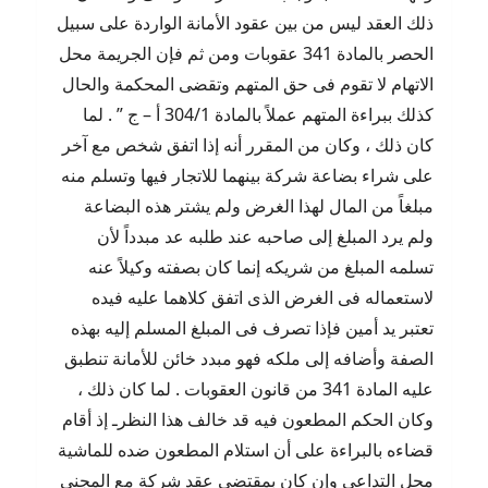
ذلك العقد ليس من بين عقود الأمانة الواردة على سبيل
الحصر بالمادة 341 عقوبات ومن ثم فإن الجريمة محل
الاتهام لا تقوم فى حق المتهم وتقضى المحكمة والحال
كذلك ببراءة المتهم عملاً بالمادة 304/1 أ – ج ” . لما
كان ذلك ، وكان من المقرر أنه إذا اتفق شخص مع آخر
على شراء بضاعة شركة بينهما للاتجار فيها وتسلم منه
مبلغاً من المال لهذا الغرض ولم يشتر هذه البضاعة
ولم يرد المبلغ إلى صاحبه عند طلبه عد مبدداً لأن
تسلمه المبلغ من شريكه إنما كان بصفته وكيلاً عنه
لاستعماله فى الغرض الذى اتفق كلاهما عليه فيده
تعتبر يد أمين فإذا تصرف فى المبلغ المسلم إليه بهذه
الصفة وأضافه إلى ملكه فهو مبدد خائن للأمانة تنطبق
عليه المادة 341 من قانون العقوبات . لما كان ذلك ،
وكان الحكم المطعون فيه قد خالف هذا النظرـ إذ أقام
قضاءه بالبراءة على أن استلام المطعون ضده للماشية
محل التداعى وإن كان بمقتضى عقد شركة مع المجنى