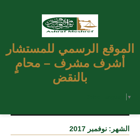
الموقع الرسمي للمستشار
أشرف مشرف – محامٍ
بالنقض
Select Language
▼
الشهر:
نوفمبر 2017