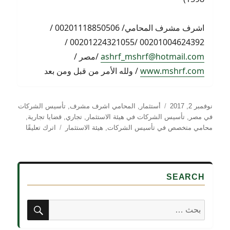
اشرف مشرف المحامي/ 00201118850506 /
00201004624392 /00201224321055 /
ashrf_mshrf@hotmail.com
/مصر /
www.mshrf.com
/ ولله الأمر من قبل ومن بعد
نُشرت
التصنيفات
نوفمبر 2, 2017
أستثمار
,
المحامي اشرف مشرف
,
تأسيس الشركات
في
في مصر
,
تأسيس الشركات في هيئة الاستثمار
,
تجاري
,
قضايا تجارية
,
على
محامي متخصص في تأسيس الشركات
,
هيئة الاستثمار
اترك تعليقًا
استمرار
الشركاء
في
القيام
SEARCH
بأعمال
الشركة
رغم
بحث
البحث
انتهاء
عن:
مدتها