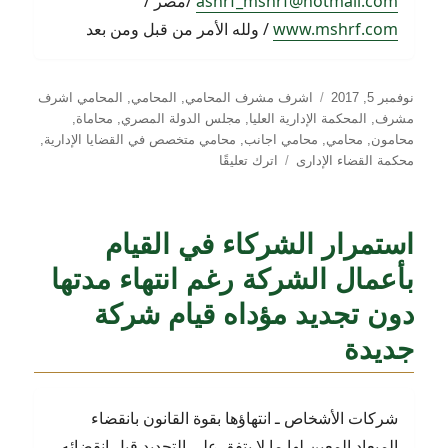
ashrf_mshrf@hotmail.com
/مصر /
www.mshrf.com
/ ولله الأمر من قبل ومن بعد
نُشرت
التصنيفات
نوفمبر 5, 2017
اشرف مشرف المحامي
,
المحامي
,
المحامي اشرف
في
مشرف
,
المحكمة الإدارية العليا
,
مجلس الدولة المصري
,
محاماة
,
محامون
,
محامي
,
محامي اجانب
,
محامي متخصص في القضايا الإدارية
,
على
محكمة القضاء الإدارى
اترك تعليقًا
دعاوى
إعادة
تصحيح
استمرار الشركاء في القيام
امتحانات
الجامعات
بأعمال الشركة رغم انتهاء مدتها
والثانوية
العامة
دون تجديد مؤداه قيام شركة
المصرية
جديدة
شركات الأشخاص ـ انتهاؤها بقوة القانون بانقضاء
الميعاد المعين لها ما لا يتفق علي التجديد قبل انقضائه .