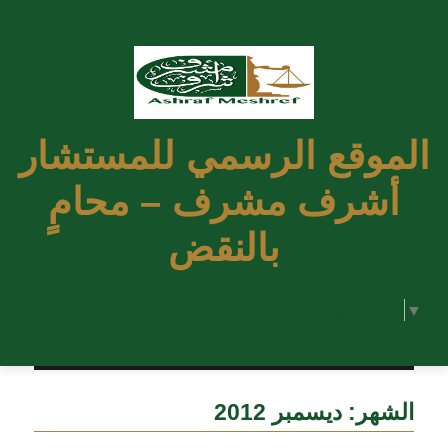
الموقع الرسمي للمستشار
أشرف مشرف – محامٍ
بالنقض
Select Language
▼
الشهر:
ديسمبر 2012