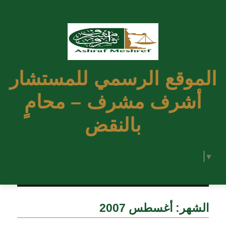
الموقع الرسمي للمستشار
أشرف مشرف – محامٍ
بالنقض
Select Language
▼
الشهر:
أغسطس 2007