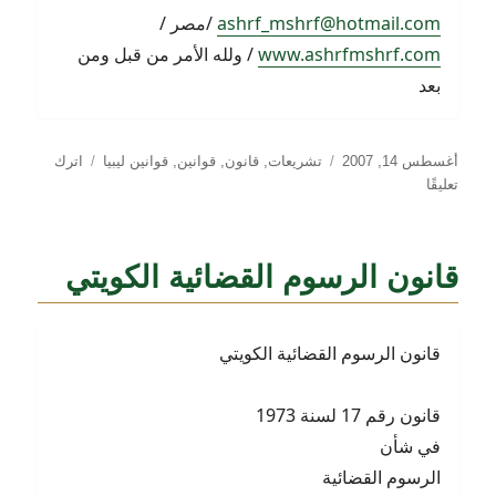
ashrf_mshrf@hotmail.com
/مصر /
www.ashrfmshrf.com
/ ولله الأمر من قبل ومن
بعد
نُشرت
التصنيفات
أغسطس 14, 2007
تشريعات
,
قانون
,
قوانين
,
قوانين ليبيا
اترك
في
على
تعليقًا
قانون
تنظيم
الخبرة
قانون الرسوم القضائية الكويتي
القضائية
بليبيا
قانون الرسوم القضائية الكويتي
قانون رقم 17 لسنة 1973
في شأن
الرسوم القضائية