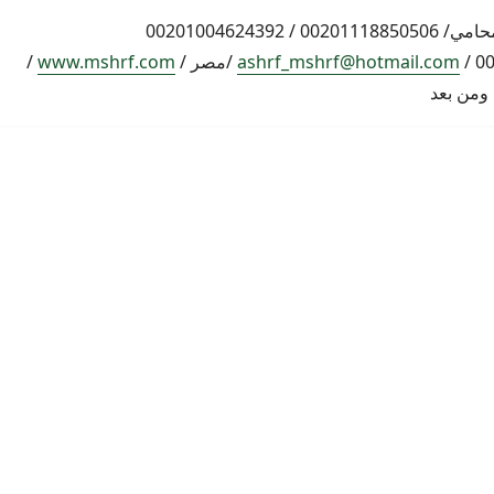
اشرف مشرف المحامي/ 00201118850506 / 00201004624392
ashrf_mshrf@hotmail.com
/مصر /
www.mshrf.com
/
 ومن بعد