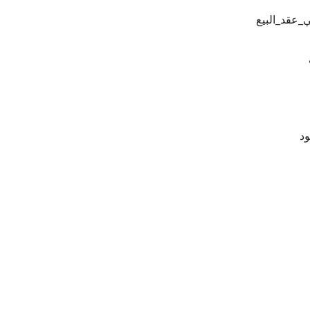
_عقد_البيع
د