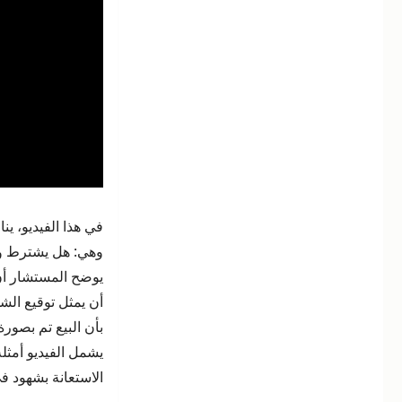
الشهود
في
عقد
البيع
|
المستشار
أشرف
مشرف
–
المحامي
بالنقض
في هذا الفيديو، ي
وهي: هل يشترط وج
يوضح المستشار أن 
أن يمثل توقيع الش
بأن البيع تم بصورة
يشمل الفيديو أمثل
الاستعانة بشهود في