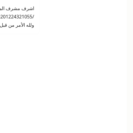
/00201224321055 /
ولله الأمر من قبل