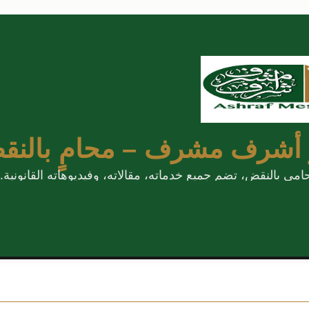
 أشرف مشرف – محامٍ بالنق
 بالنقض، تضم جميع خدماته، مقالاته، وفيديوهاته القانونية.