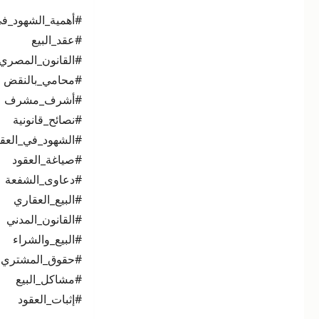
#أهمية_الشهود_في
#عقد_البيع
#القانون_المصري
#محامي_بالنقض
#أشرف_مشرف
#نصائح_قانونية
#الشهود_في_العقو
#صياغة_العقود
#دعاوى_الشفعة
#البيع_العقاري
#القانون_المدني
#البيع_والشراء
#حقوق_المشتري
#مشاكل_البيع
#إثبات_العقود