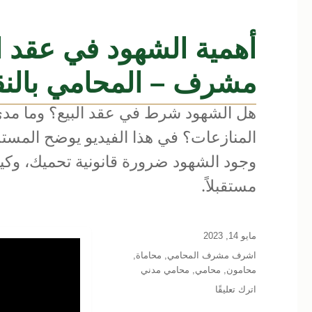
أهمية الشهود في عقد ا
مشرف – المحامي بالن
هل الشهود شرط في عقد البيع؟ وما مدى
المنازعات؟ في هذا الفيديو يوضح الم
وجود الشهود ضرورة قانونية تحميك، وكيف 
مستقبلاً.
نُشرت
مايو 14, 2023
في
التصنيفات
اشرف مشرف المحامي
,
محاماة
,
محامون
,
محامي
,
محامي مدني
على
اترك تعليقًا
أهمية