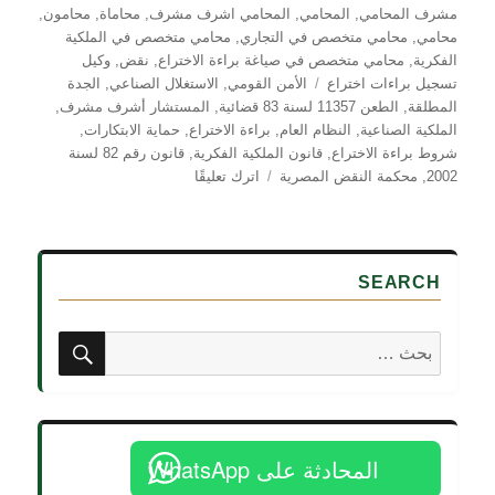
في
مشرف المحامي
,
المحامي
,
المحامي اشرف مشرف
,
محاماة
,
محامون
,
محامي
,
محامي متخصص في التجاري
,
محامي متخصص في الملكية
الفكرية
,
محامي متخصص في صياغة براءة الاختراع
,
نقض
,
وكيل
الوسوم
تسجيل براءات اختراع
الأمن القومي
,
الاستغلال الصناعي
,
الجدة
المطلقة
,
الطعن 11357 لسنة 83 قضائية
,
المستشار أشرف مشرف
,
الملكية الصناعية
,
النظام العام
,
براءة الاختراع
,
حماية الابتكارات
,
شروط براءة الاختراع
,
قانون الملكية الفكرية
,
قانون رقم 82 لسنة
على
2002
,
محكمة النقض المصرية
اترك تعليقًا
براءة
الاختراع
.
شروط
SEARCH
منحها
.
انطواء
بحث
البحث
الاختراع
عن:
على
خطوة
إبداعية
وقابليته
المحادثة على WhatsApp
للاستغلال