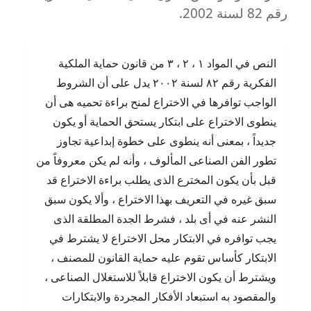
رقم 82 لسنة 2002.
النص في المواد ١ ، ٢ ، ٣ من قانون حماية الملكية
الفكرية رقم ٨٢ لسنة ٢٠٠٢ يدل على أن الشروط
الواجب توافرها في الاختراع لمنح براءة تحميه هى أن
ينطوى الاختراع على ابتكار يستحق الحماية أو يكون
جديداً ، بمعنى أنه ينطوى على خطوة إبداعية تجاوز
تطور الفن الصناعى المألوف ، وأنه لم يكن معروفاً من
قبل بأن يكون المخترع الذى يطلب براءة الاختراع قد
سبق غيره في التعريف بهذا الاختراع ، وألا يكون سبق
النشر عنه في أى بلد ، فشرط الجدة المطلقة الذى
يجب توافره في الابتكار محل الاختراع لا يشترط في
الابتكار كأساس تقوم عليه حماية القانون للمصنف ،
ويشترط أن يكون الاختراع قابلاً للاستغلال الصناعى ،
والمقصود به استبعاد الأفكار المجردة والابتكارات