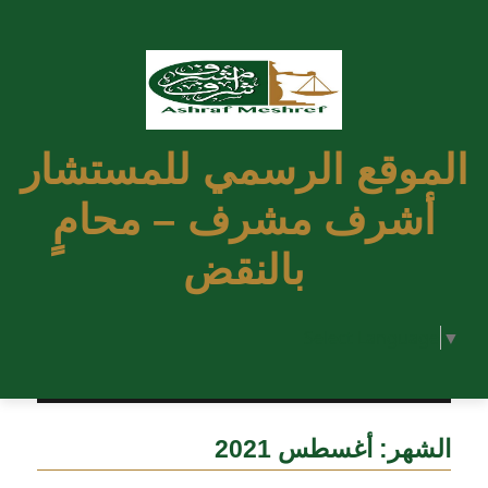
الموقع الرسمي للمستشار
أشرف مشرف – محامٍ
بالنقض
Select Language
▼
الشهر:
أغسطس 2021