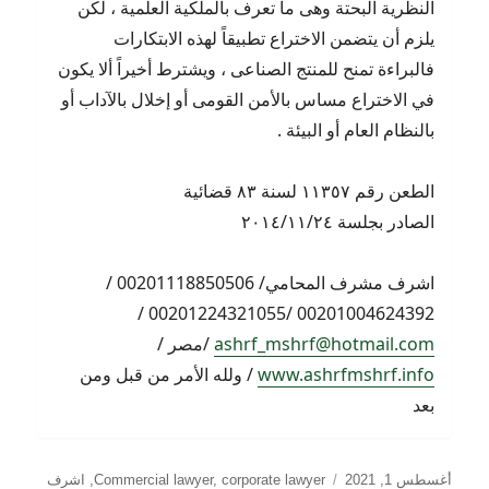
النظرية البحتة وهى ما تعرف بالملكية العلمية ، لكن
يلزم أن يتضمن الاختراع تطبيقاً لهذه الابتكارات
فالبراءة تمنح للمنتج الصناعى ، ويشترط أخيراً ألا يكون
في الاختراع مساس بالأمن القومى أو إخلال بالآداب أو
بالنظام العام أو البيئة .
الطعن رقم ١١٣٥٧ لسنة ٨٣ قضائية
الصادر بجلسة ٢٠١٤/١١/٢٤
اشرف مشرف المحامي/ 00201118850506 /
00201004624392 /00201224321055 /
ashrf_mshrf@hotmail.com
/مصر /
www.ashrfmshrf.info
/ ولله الأمر من قبل ومن
بعد
نُشرت
التصنيفات
أغسطس 1, 2021
corporate lawyer
,
Commercial lawyer
,
اشرف