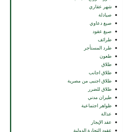
شهر عقاري
صيادلة
صيغ دعاوي
صيغ عقود
طرائف
طرد المستأجر
طعون
طلاق
طلاق اجانب
طلاق اجنبى من مصرية
طلاق للضرر
طيران مدني
ظواهر اجتماعية
عدالة
عقد الإيجار
عقود التجارة الدولية