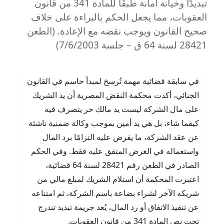
تبديدًا وخيانة أمانة طبقًا للمادة 341 من قانون
العقوبات، مما يجعل الحكم بالبراءة على خلاف
صحيح القانون ويوجب نقضه مع الإعادة. (الطعن
28421 لسنة 64 ق – جلسة 7/6/2003)
في سابقة قضائية مهمة تُرسخ لمبدأ حاسم في القانون
الجنائي، أكدت محكمة النقض المصرية أن يد الشريك
على مال الشركة ليست يد مالك حر يتصرف فيه
كيفما شاء، بل هي يد أمين بموجب وكالة ضمنية ناشئة
عن عقد الشركة، ما يفرض عليه التزامًا برد المال
واستعماله في الغرض المتفق عليه فقط. وفي الحكم
الصادر في الطعن رقم 28421 لسنة 64 قضائية،
اعتبرت المحكمة أن استلام الشريك لمبلغ مالي من
شريكه الآخر لشراء بضاعة باسم الشركة، ثم امتناعه
عن تنفيذ الاتفاق أو رد المال، يُعد جريمة تبديد تندرج
تحت نص المادة 341 من قانون العقوبات.