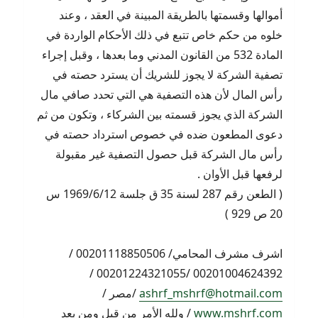
أموالها وقسمتها بالطريقة المبينة في العقد ، وعند
خلوه من حكم خاص تتبع في ذلك الأحكام الواردة في
المادة 532 من القانون المدني وما بعدها ، وقبل إجراء
تصفية الشركة لا يجوز للشريك أن يسترد حصته في
رأس المال لأن هذه التصفية هي التي تحدد صافي مال
الشركة الذي يجوز قسمته بين الشركاء ، وتكون من ثم
دعوى المطعون ضده في خصوص استرداد حصته في
رأس مال الشركة قبل حصول التصفية غير مقبولة
لرفعها قبل الأوان .
( الطعن رقم 287 لسنة 35 ق جلسة 1969/6/12 س
20 ص 929 )
اشرف مشرف المحامي/ 00201118850506 /
00201004624392 /00201224321055 /
ashrf_mshrf@hotmail.com
/مصر /
www.mshrf.com
/ ولله الأمر من قبل ومن بعد