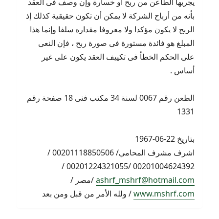
يجريها الطاعن من ربح أو خسارة وإن وصف فى العقد
بأنه من أرباح الشركة لا يمكن أن تكون حقيقية كذلك إذ
الربح لا يكون مؤكدا ولا معروفا مقداره سلفا وإنما هذا
المبلغ هو فائدة مستورة فى صورة ربح ، فإن النعى
على الحكم الخطأ فى تكييف العقد يكون على غير
أساس .
الطعن رقم 0067 لسنة 34 مكتب فنى 18 صفحة رقم
1331
بتاريخ 22-06-1967
اشرف مشرف المحامي/ 00201118850506 /
00201004624392 /00201224321055 /
ashrf_mshrf@hotmail.com
/مصر /
www.mshrf.com
/ ولله الأمر من قبل ومن بعد