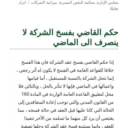
مجلس الإدارة
,
محكمة النقض المصرية
,
ميزانية الشركات
اترك
على
تعليقًا
سلطة
الجمعية
العامة
حكم القاضي بفسخ الشركة لا
في
الشركات
ينصرف الى الماضي
المساهمة
إذا حكم القاضي بفسخ عقد الشركة فان هذا الفسخ
خلافا للقواعد العامة في الفسخ لا يكون له أثر رجعي ،
إنما تنحل الشركة بالنسبة للمستقبل ، أما قيامها
واعمالها في الماضي فإنها لا تتأثر بالحل ، وبالتالي فلا
محل لتطبيق القاعدة العامة الواردة في المادة 160
من القانون المدني والتي توجب إعادة المتعاقدين إلى
الحالة التي كانا عليها قبل العقد في حالة فسخه ، مما
يقتضي أن يرد كل منهما ما تسلمه من الآخر تنفيذا
للعقد ، وإنما يستتبع فسخ عقد الشركة وحلها تصفية