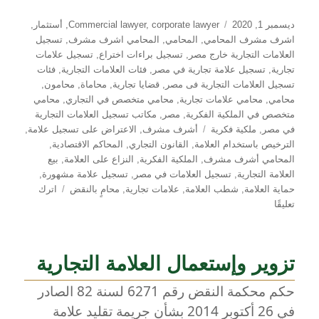
نُشرت
التصنيفات
ديسمبر 1, 2020
corporate lawyer
,
Commercial lawyer
,
أستثمار
,
في
اشرف مشرف المحامي
,
المحامي
,
المحامي اشرف مشرف
,
تسجيل
العلامات التجارية خارج مصر
,
تسجيل براءات اختراع
,
تسجيل علامات
تجارية
,
تسجيل علامة تجارية في مصر
,
فئات العلامات التجارية
,
فئات
تسجيل العلامات التجارية فى مصر
,
قضايا تجارية
,
محاماة
,
محامون
,
محامي
,
محامي علامات تجارية
,
محامي متخصص في التجاري
,
محامي
متخصص في الملكية الفكرية
,
مصر
,
مكاتب تسجيل العلامات التجارية
الوسوم
في مصر
,
ملكية فكرية
أشرف مشرف
,
الاعتراض على تسجيل علامة
,
الترخيص باستخدام العلامة
,
القانون التجاري
,
المحاكم الاقتصادية
,
المحامي أشرف مشرف
,
الملكية الفكرية
,
النزاع على العلامة
,
بيع
العلامة التجارية
,
تسجيل العلامات في مصر
,
تسجيل علامة مشهورة
,
حماية العلامة
,
شطب العلامة
,
علامات تجارية
,
محامٍ بالنقض
اترك
على
تعليقًا
حماية
العلامة
التجارية
تزوير وإستعمال العلامة التجارية
في
القانون
حكم محكمة النقض رقم 6271 لسنة 82 الصادر
المصري
في 26 أكتوبر 2014 بشأن جريمة تقليد علامة
–