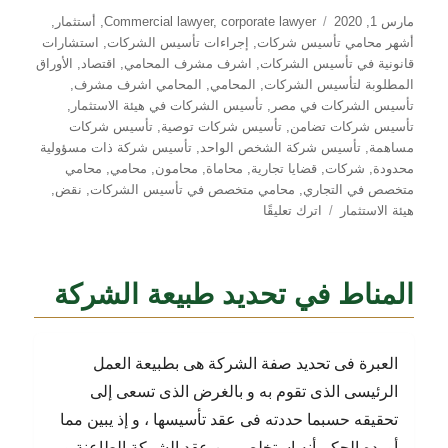
نُشرت
التصنيفات
مارس 1, 2020
corporate lawyer
,
Commercial lawyer
,
أستثمار
,
في
أشهر محامي تأسيس شركات
,
إجراءات تأسيس الشركات
,
استشارات
قانونية في تأسيس الشركات
,
اشرف مشرف المحامي
,
اقتصاد
,
الأوراق
المطلوبة لتأسيس الشركات
,
المحامي
,
المحامي اشرف مشرف
,
تأسيس الشركات في مصر
,
تأسيس الشركات في هيئة الاستثمار
,
تأسيس شركات تضامن
,
تأسيس شركات توصية
,
تأسيس شركات
مساهمة
,
تأسيس شركة الشخص الواحد
,
تأسيس شركة ذات مسؤولية
محدودة
,
شركات
,
قضايا تجارية
,
محاماة
,
محامون
,
محامي
,
محامي
متخصص في التجاري
,
محامي متخصص في تأسيس الشركات
,
نقض
,
على
هيئة الاستثمار
اترك تعليقًا
استمرار
الشركاء
في
المناط في تحديد طبيعة الشركة
الشركة
بعد
انتهاء
مدتها
العبرة فى تحديد صفة الشركة هى بطبيعة العمل
الرئيسى الذى تقوم به و بالغرض الذى تسعى إلى
تحقيقه حسبما حددته فى عقد تأسيسها ، و إذ يبين مما
أورده الحكم أنه إستخلص من عقد الشركة الطاعنة و