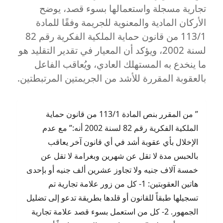
قراءة
تجارية مسجلة واستعمالها بسوء قصد، يوضح
قانونية
الأركان المادية والمعنوية للجريمة وفقًا للمادة
مع
113/1 من قانون حماية الملكية الفكرية رقم 82
المستشار
أشرف
لسنة 2002، ويؤكد أن المعيار في تقدير التقليد هو
مشرف
ما ينخدع به المستهلك العادي، ويُعاقب الفاعل
بالعقوبة المقررة للأشد من الجريمتين المرتبطتين.
” من المقرر بنص المادة 113/1 من قانون حماية
الملكية الفكرية رقم 82 لسنة 2002 أنه:” مع عدم
الإخلال بأي عقوبة أشد في أي قانون آخر يعاقب
بالحبس مدة لا تقل عن شهرين وبغرامة لا تقل عن
خمسة آلاف جنيه ولا تجاوز عشرين ألف جنيه أو بإحدى
هاتين العقوبتين: 1- كل من زور علامة تجارية تم
تسجيلها طبقاً للقانون أو قلدها بطريقة تدعو إلى تضليل
الجمهور. 2- كل من استعمل بسوء قصد علامة تجارية