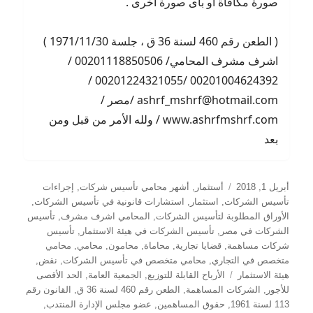
صورة مكافاة أو بأى صورة أخرى .
( الطعن رقم 460 لسنة 36 ق ، جلسة 1971/11/30 )
اشرف مشرف المحامي/ 00201118850506 /
00201004624392 /00201224321055 /
ashrf_mshrf@hotmail.com /مصر /
www.ashrfmshrf.com / ولله الأمر من قبل ومن
بعد
نُشرت
التصنيفات
أبريل 1, 2018
أستثمار
,
أشهر محامي تأسيس شركات
,
إجراءات
في
تأسيس الشركات
,
استثمار
,
استشارات قانونية في تأسيس الشركات
,
الأوراق المطلوبة لتأسيس الشركات
,
المحامي اشرف مشرف
,
تأسيس
الشركات في مصر
,
تأسيس الشركات في هيئة الاستثمار
,
تأسيس
شركات مساهمة
,
قضايا تجارية
,
محاماة
,
محامون
,
محامي
,
محامي
متخصص في التجاري
,
محامي متخصص في تأسيس الشركات
,
نقض
,
الوسوم
هيئة الاستثمار
الأرباح القابلة للتوزيع
,
الجمعية العامة
,
الحد الأقصى
للأجور
,
الشركات المساهمة
,
الطعن رقم 460 لسنة 36 ق
,
القانون رقم
113 لسنة 1961
,
حقوق المساهمين
,
عضو مجلس الإدارة المنتدب
,