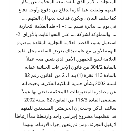
المنتجات ، الأمر الذي تلتفت معه المحكمة عن إنكار
المتهم وتلتفت عما أثاره الدفاع من دفوع وأوجه دفاع
كما سلف البيان ، ويكون قد ثبت لديها أن المتهم ….
في يوم …. بدائرة قسم …. : – 1- قلد العلامة التجارية
…. والمملوكة لشركة …. على النحو الثابت بالأوراق. 2-
استعمل بسوء القصد العلامة التجارية المقلدة موضوع
التهمة الأولى مع علمه بذلك بعرض السلعة محل تقليد
العلامة للبيع للجمهور. الأمر الذي يتعين معه عملاً
بالمادة 304/2 من قانون الإجراءات الجنائية عقابه
بالمادة 113 فقرة (1) بند 1، 2 من القانون رقم 82
لسنة 2002 بشأن حماية الملكية الفكرية. وحيث إنه
عن مصادرة المضبوطات فالمحكمة تقضي بها عملاً
بمقتضى المادة 113/3 من القانون 82 لسنة 2002
سالف الذكر. وحيث إن الجريمتين المسندتين للمتهم
قد انتظمهما مشروع إجرامي واحد وارتبطتا معاً ارتباطاً
لا يقبل التجزئة، ومن ثم يتعين إجراء الارتباط بينهما