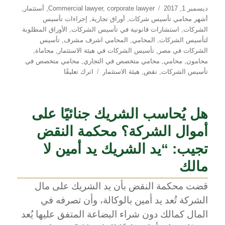
نُشرت
التصنيفات
ديسمبر 1, 2017
corporate lawyer
,
Commercial lawyer
,
أستثمار
,
في
أشهر محامي تأسيس شركات
,
أوراق تجارية
,
إجراءات تأسيس
الشركات
,
استشارات قانونية في تأسيس الشركات
,
الأوراق المطلوبة
لتأسيس الشركات
,
المحامي
,
المحامي اشرف مشرف
,
تأسيس
الشركات في مصر
,
تأسيس الشركات في هيئة الاستثمار
,
محاماة
,
محامون
,
محامي
,
محامي متخصص في التجاري
,
محامي متخصص في
على
تأسيس الشركات
,
نقض
,
هيئة الاستثمار
اترك تعليقًا
شرط
قيام
الشركة
هل يُحاسب الشريك جنائيًا على
وجود
نية
أموال الشركة؟ محكمة النقض
المشاركة
لدى
تجيب: “يد الشريك يد أمين لا
الشركاء
مالك
مع
تحملهم
قضت محكمة النقض بأن يد الشريك على مال
في
الشركة تُعد يد أمين بالوكالة، وأن تصرفه في
الربح
والخسارة
المال كمالك دون شراء البضاعة المتفق عليها يُعد