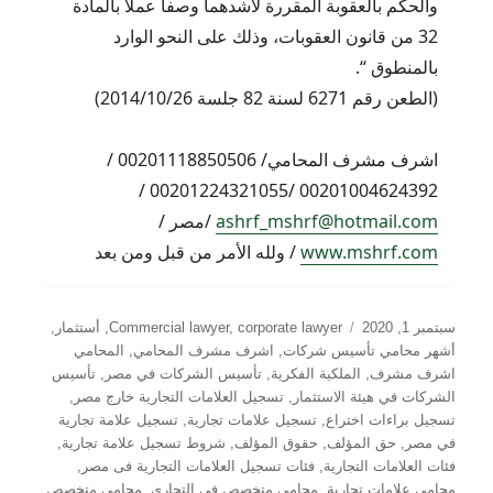
والحكم بالعقوبة المقررة لأشدهما وصفاً عملاً بالمادة
32 من قانون العقوبات، وذلك على النحو الوارد
بالمنطوق “.
(الطعن رقم 6271 لسنة 82 جلسة 2014/10/26)
اشرف مشرف المحامي/ 00201118850506 /
00201004624392 /00201224321055 /
ashrf_mshrf@hotmail.com
/مصر /
www.mshrf.com
/ ولله الأمر من قبل ومن بعد
نُشرت
التصنيفات
سبتمبر 1, 2020
corporate lawyer
,
Commercial lawyer
,
أستثمار
,
في
أشهر محامي تأسيس شركات
,
اشرف مشرف المحامي
,
المحامي
اشرف مشرف
,
الملكية الفكرية
,
تأسيس الشركات في مصر
,
تأسيس
الشركات في هيئة الاستثمار
,
تسجيل العلامات التجارية خارج مصر
,
تسجيل براءات اختراع
,
تسجيل علامات تجارية
,
تسجيل علامة تجارية
في مصر
,
حق المؤلف
,
حقوق المؤلف
,
شروط تسجيل علامة تجارية
,
فئات العلامات التجارية
,
فئات تسجيل العلامات التجارية فى مصر
,
محامي علامات تجارية
,
محامي متخصص في التجاري
,
محامي متخصص