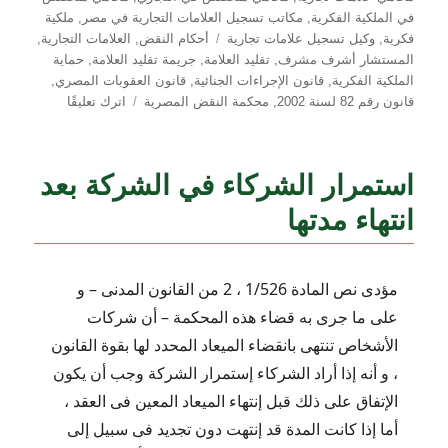
في الملكية الفكرية
,
مكاتب تسجيل العلامات التجارية في مصر
,
ملكية
الوسوم
فكرية
,
وكيل تسجيل علامات تجارية
أحكام النقض
,
العلامات التجارية
,
المستشار أشرف مشرف
,
تقليد العلامة
,
جريمة تقليد العلامة
,
حماية
الملكية الفكرية
,
قانون الإجراءات الجنائية
,
قانون العقوبات المصري
,
على
قانون رقم 82 لسنة 2002
,
محكمة النقض المصرية
اترك تعليقًا
تزوير
وإستعمال
العلامة
استمرار الشركاء في الشركة بعد
التجارية
انتهاء مدتها
مؤدى نص المادة 1/526 ، 2 من القانون المدنى – و
على ما جرى به قضاء هذه المحكمة – أن شركات
الأشخاص تنتهى بانقضاء الميعاد المحدد لها بقوة القانون
، و أنه إذا أراد الشركاء إستمرار الشركة وجب أن يكون
الإتفاق على ذلك قبل إنتهاء الميعاد المعين فى العقد ،
أما إذا كانت المدة قد إنتهت دون تجديد فى سبيل إلى