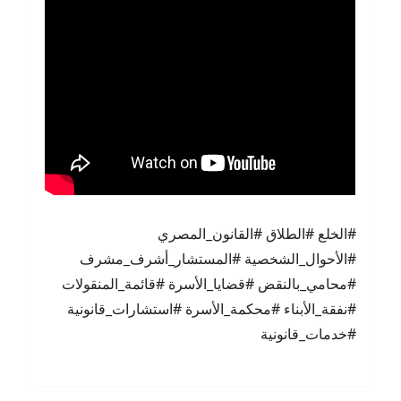
#الخلع #الطلاق #القانون_المصري
#الأحوال_الشخصية #المستشار_أشرف_مشرف
#محامي_بالنقض #قضايا_الأسرة #قائمة_المنقولات
#نفقة_الأبناء #محكمة_الأسرة #استشارات_قانونية
#خدمات_قانونية