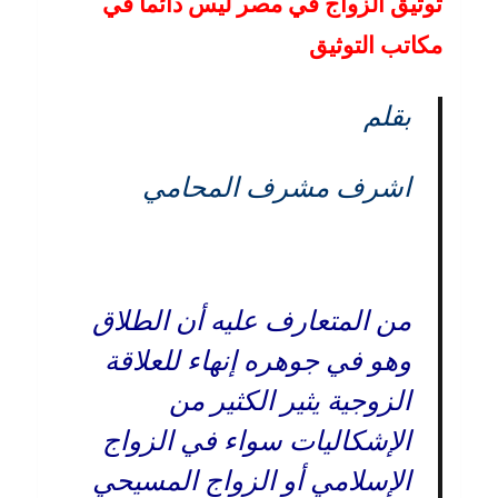
توثيق الزواج في مصر ليس دائما في
الطلاق
وأهم
مكاتب التوثيق
الآثار
القانوني
والاجتم
بقلم
–
مع
المستش
اشرف مشرف المحامي
أشرف
مشرف
المحام
بالنقض
من المتعارف عليه أن الطلاق
وهو في جوهره إنهاء للعلاقة
الزوجية يثير الكثير من
الإشكاليات سواء في الزواج
الإسلامي أو الزواج المسيحي