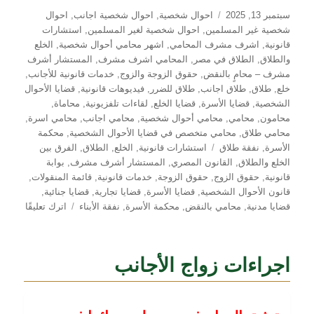
نُشرت
التصنيفات
سبتمبر 13, 2025
احوال شخصية
,
احوال شخصية اجانب
,
احوال
في
شخصية غير المسلمين
,
احوال شخصية لغير المسلمين
,
استشارات
قانونية
,
اشرف مشرف المحامي
,
اشهر محامي أحوال شخصية
,
الخلع
والطلاق
,
الطلاق في مصر
,
المحامي اشرف مشرف
,
المستشار أشرف
مشرف – محامٍ بالنقض
,
حقوق الزوجة والزوج
,
خدمات قانونية للأجانب
,
خلع
,
طلاق
,
طلاق اجانب
,
طلاق للضرر
,
فيديوهات قانونية
,
قضايا الأحوال
الشخصية
,
قضايا الأسرة
,
قضايا الخلع
,
لقاءات تلفزيونية
,
محاماة
,
محامون
,
محامي
,
محامي أحوال شخصية
,
محامي اجانب
,
محامي اسرة
,
محامي طلاق
,
محامي متخصص في قضايا الأحوال الشخصية
,
محكمة
الوسوم
الأسرة
,
نفقة طلاق
استشارات قانونية
,
الخلع
,
الطلاق
,
الفرق بين
الخلع والطلاق
,
القانون المصري
,
المستشار أشرف مشرف
,
بوابة
قانونية
,
حقوق الزوج
,
حقوق الزوجة
,
خدمات قانونية
,
قائمة المنقولات
,
قانون الأحوال الشخصية
,
قضايا الأسرة
,
قضايا تجارية
,
قضايا جنائية
,
على
قضايا مدنية
,
محامي بالنقض
,
محكمة الأسرة
,
نفقة الأبناء
اترك تعليقًا
الخلع
في
القانون
اجراءات زواج الأجانب
المصري
توضيح
الفروق
مع