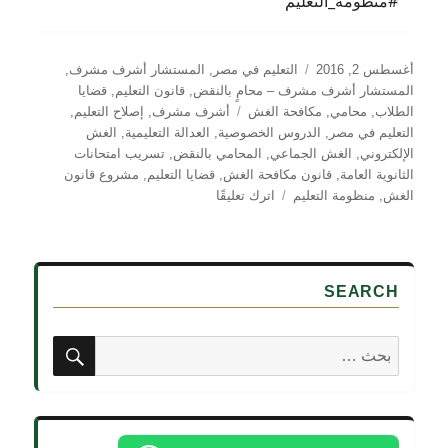
#منظومة_التعليم
نُشرت
التصنيفات
أغسطس 2, 2016
التعليم في مصر
,
المستشار أشرف مشرف
,
في
المستشار أشرف مشرف – محامٍ بالنقض
,
قانون التعليم
,
قضايا
الوسوم
الطلاب
,
محامي
,
مكافحة الغش
أشرف مشرف
,
إصلاح التعليم
,
التعليم في مصر
,
الدروس الخصوصية
,
العدالة التعليمية
,
الغش
الإلكتروني
,
الغش الجماعي
,
المحامي بالنقض
,
تسريب امتحانات
الثانوية العامة
,
قانون مكافحة الغش
,
قضايا التعليم
,
مشروع قانون
على
الغش
,
منظومة التعليم
اترك تعليقًا
تسريب
امتحانات
الثانوية
العامة
SEARCH
و
الغش
الألكتروني
بحث
البحث
و
عن:
الغش
الجماعي
لقاء
مع