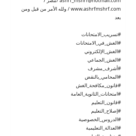
ashrf_mshrf@hotmail.com /مصر /
www.ashrfmshrf.com / ولله الأمر من قبل ومن
بعد
#تسريب_الامتحانات
#الغش_في_الامتحانات
#الغش_الإلكتروني
#الغش_الجماعي
#أشرف_مشرف
#المحامي_بالنقض
#قانون_مكافحة_الغش
#امتحانات_الثانوية_العامة
#قانون_التعليم
#إصلاح_التعليم
#الدروس_الخصوصية
#العدالة_التعليمية