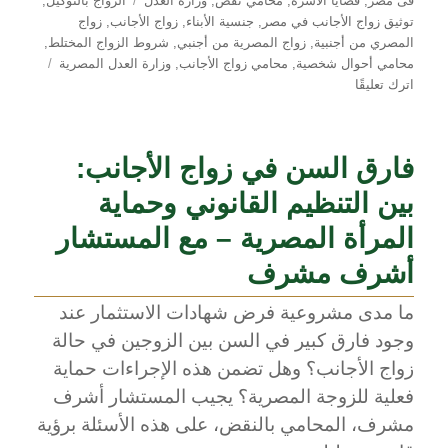
فى مصر
,
قضايا الأسرة
,
محامي نقض
,
وزارة العدل
الزواج بالتوكيل
,
توثيق زواج الأجانب في مصر
,
جنسية الأبناء
,
زواج الأجانب
,
زواج
المصري من أجنبية
,
زواج المصرية من أجنبي
,
شروط الزواج المختلط
,
محامي أحوال شخصية
,
محامي زواج الأجانب
,
وزارة العدل المصرية
على
اترك تعليقًا
كيفية
توثيق
زواج
فارق السن في زواج الأجانب:
الأجانب
في
بين التنظيم القانوني وحماية
مصر:
شرح
المرأة المصرية – مع المستشار
شامل
أشرف مشرف
من
المحامي
ما مدى مشروعية فرض شهادات الاستثمار عند
أشرف
وجود فارق كبير في السن بين الزوجين في حالة
مشرف
زواج الأجانب؟ وهل تضمن هذه الإجراءات حماية
فعلية للزوجة المصرية؟ يجيب المستشار أشرف
مشرف، المحامي بالنقض، على هذه الأسئلة برؤية