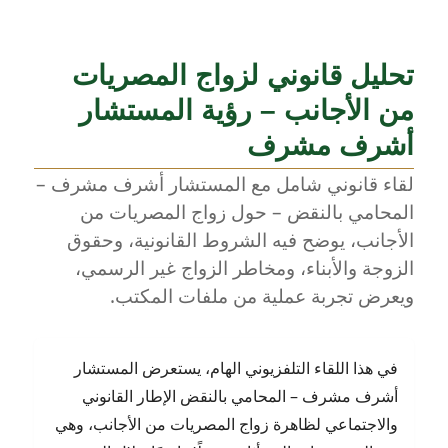
فارق
السن
في
تحليل قانوني لزواج المصريات
زواج
الأجانب:
من الأجانب – رؤية المستشار
بين
أشرف مشرف
التنظيم
القانوني
لقاء قانوني شامل مع المستشار أشرف مشرف –
وحماية
المرأة
المحامي بالنقض – حول زواج المصريات من
المصرية
الأجانب، يوضح فيه الشروط القانونية، وحقوق
–
الزوجة والأبناء، ومخاطر الزواج غير الرسمي،
مع
المستشار
ويعرض تجربة عملية من ملفات المكتب.
أشرف
مشرف
في هذا اللقاء التلفزيوني الهام، يستعرض المستشار
أشرف مشرف – المحامي بالنقض الإطار القانوني
والاجتماعي لظاهرة زواج المصريات من الأجانب، وهي