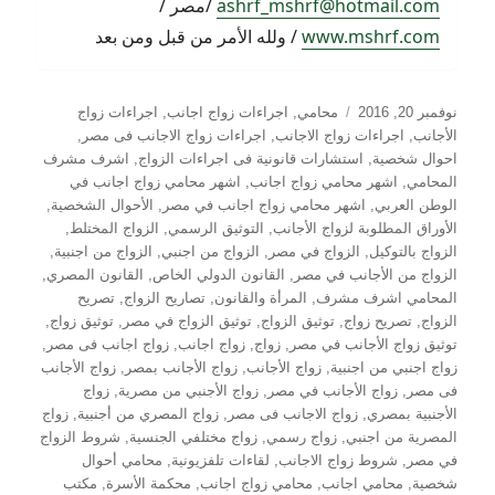
ashrf_mshrf@hotmail.com
/مصر /
www.mshrf.com
/ ولله الأمر من قبل ومن بعد
نُشرت
التصنيفات
نوفمبر 20, 2016
محامي
,
اجراءات زواج اجانب
,
اجراءات زواج
في
الأجانب
,
اجراءات زواج الاجانب
,
اجراءات زواج الاجانب فى مصر
,
احوال شخصية
,
استشارات قانونية فى اجراءات الزواج
,
اشرف مشرف
المحامي
,
اشهر محامي زواج اجانب
,
اشهر محامي زواج اجانب في
الوطن العربي
,
اشهر محامي زواج اجانب في مصر
,
الأحوال الشخصية
,
الأوراق المطلوبة لزواج الأجانب
,
التوثيق الرسمي
,
الزواج المختلط
,
الزواج بالتوكيل
,
الزواج في مصر
,
الزواج من اجنبي
,
الزواج من اجنبية
,
الزواج من الأجانب في مصر
,
القانون الدولي الخاص
,
القانون المصري
,
المحامي اشرف مشرف
,
المرأة والقانون
,
تصاريح الزواج
,
تصريح
الزواج
,
تصريح زواج
,
توثيق الزواج
,
توثيق الزواج في مصر
,
توثيق زواج
,
توثيق زواج الأجانب في مصر
,
زواج
,
زواج اجانب
,
زواج اجانب فى مصر
,
زواج اجنبي من اجنبية
,
زواج الأجانب
,
زواج الأجانب بمصر
,
زواج الأجانب
فى مصر
,
زواج الأجانب في مصر
,
زواج الأجنبي من مصرية
,
زواج
الأجنبية بمصري
,
زواج الاجانب فى مصر
,
زواج المصري من أجنبية
,
زواج
المصرية من اجنبي
,
زواج رسمي
,
زواج مختلفي الجنسية
,
شروط الزواج
في مصر
,
شروط زواج الاجانب
,
لقاءات تلفزيونية
,
محامي أحوال
شخصية
,
محامي اجانب
,
محامي زواج اجانب
,
محكمة الأسرة
,
مكتب