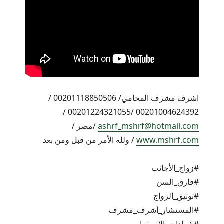
اشرف مشرف المحامي/ 00201118850506 /
00201004624392 /00201224321055 /
ashrf_mshrf@hotmail.com
/مصر /
www.mshrf.com
/ ولله الأمر من قبل ومن بعد
#زواج_الأجانب
#فارق_السن
#توثيق_الزواج
#المستشار_أشرف_مشرف