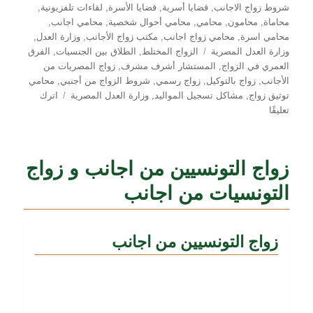
شروط زواج الاجانب
,
قضايا أسرية
,
قضايا الأسرة
,
لقاءات تلفزيونية
,
محاماة
,
محامون
,
محامي
,
محامي أحوال شخصية
,
محامي اجانب
,
محامي اسرة
,
محامي زواج اجانب
,
مكتب زواج الأجانب
,
وزارة العدل
,
الوسوم
وزارة العدل المصرية
الزواج المختلط
,
الطلاق بين الجنسيات
,
الفرق
العمري في الزواج
,
المستشار أشرف مشرف
,
زواج المصريات من
الأجانب
,
زواج بالتوكيل
,
زواج رسمي
,
شروط الزواج من أجنبي
,
محامي
توثيق زواج
,
مشاكل تسجيل المواليد
,
وزارة العدل المصرية
اترك
على
تعليقًا
تحليل
قانوني
لزواج
زواج التونسيين من اجانب و زواج
المصريات
من
التونسيات من اجانب
الأجانب
–
رؤية
زواج التونسيين من اجانب
المستشار
أشرف
مشرف