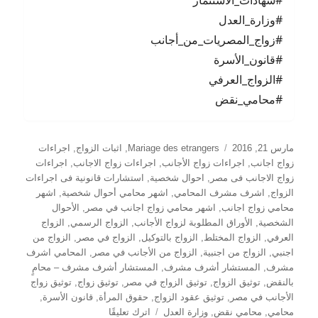
#شهادات_الاستثمار
#وزارة_العدل
#زواج_المصريات_من_أجانب
#قانون_الأسرة
#الزواج_العرفي
#محامي_نقض
نُشرت
التصنيفات
مارس 21, 2016
Mariage des etrangers
,
اثبات الزواج
,
اجراءات
في
زواج اجانب
,
اجراءات زواج الأجانب
,
اجراءات زواج الاجانب
,
اجراءات
زواج الاجانب فى مصر
,
احوال شخصية
,
استشارات قانونية فى اجراءات
الزواج
,
اشرف مشرف المحامي
,
اشهر محامي أحوال شخصية
,
اشهر
محامي زواج اجانب
,
اشهر محامي زواج اجانب في مصر
,
الأحوال
الشخصية
,
الأوراق المطلوبة لزواج الأجانب
,
الزواج الرسمي
,
الزواج
العرفي
,
الزواج المختلط
,
الزواج بالتوكيل
,
الزواج في مصر
,
الزواج من
اجنبي
,
الزواج من اجنبية
,
الزواج من الأجانب في مصر
,
المحامي اشرف
مشرف
,
المستشار أشرف مشرف
,
المستشار أشرف مشرف – محامٍ
بالنقض
,
توثيق الزواج
,
توثيق الزواج في مصر
,
توثيق زواج
,
توثيق زواج
الأجانب في مصر
,
توثيق عقود الزواج
,
حقوق المرأة
,
قانون الأسرة
,
على
محامي
,
محامي نقض
,
وزارة العدل
اترك تعليقًا