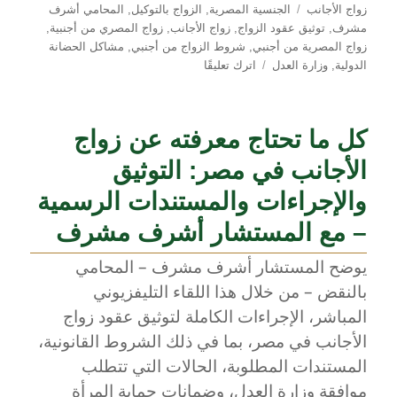
الوسوم
زواج الأجانب
الجنسية المصرية
,
الزواج بالتوكيل
,
المحامي أشرف
مشرف
,
توثيق عقود الزواج
,
زواج الأجانب
,
زواج المصري من أجنبية
,
زواج المصرية من أجنبي
,
شروط الزواج من أجنبي
,
مشاكل الحضانة
على
الدولية
,
وزارة العدل
اترك تعليقًا
دليل
توثيق
زواج
كل ما تحتاج معرفته عن زواج
الأجانب
في
الأجانب في مصر: التوثيق
مصر:
المحامي
والإجراءات والمستندات الرسمية
أشرف
– مع المستشار أشرف مشرف
مشرف
يشرح
يوضح المستشار أشرف مشرف – المحامي
الخطوات
بالنقض – من خلال هذا اللقاء التليفزيوني
القانونية
بالتفصيل
المباشر، الإجراءات الكاملة لتوثيق عقود زواج
الأجانب في مصر، بما في ذلك الشروط القانونية،
المستندات المطلوبة، الحالات التي تتطلب
موافقة وزارة العدل، وضمانات حماية المرأة