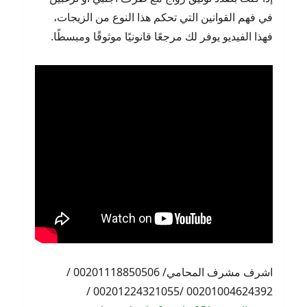
في فهم القوانين التي تحكم هذا النوع من الزيجات،
فهذا الفيديو يوفر لك مرجعًا قانونيًا موثوقًا ومبسطًا.
اشرف مشرف المحامي/ 00201118850506 /
00201004624392 /00201224321055 /