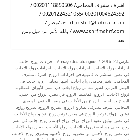
اشرف مشرف المحامي/ 00201118850506 /
00201004624392 /00201224321055 /
ashrf_mshrf@hotmail.com /مصر /
www.ashrfmshrf.com / ولله الأمر من قبل ومن
بعد
نُشرت
التصنيفات
مارس 23, 2016
Mariage des etrangers
,
اجراءات زواج اجانب
,
في
اجراءات زواج الأجانب
,
اجراءات زواج الاجانب
,
اجراءات زواج الاجانب
فى مصر
,
استشارات قانونية فى اجراءات الزواج
,
اشرف مشرف
المحامي
,
اشهر محامي زواج اجانب
,
اشهر محامي زواج اجانب في
الوطن العربي
,
اشهر محامي زواج اجانب في مصر
,
الأوراق المطلوبة
لزواج الأجانب
,
الزواج المختلط
,
الزواج في مصر
,
الزواج من اجنبي
,
الزواج من اجنبية
,
الزواج من الأجانب في مصر
,
القانون المصري
,
المحامي اشرف مشرف
,
تصاريح الزواج
,
تصريح الزواج
,
تصريح زواج
,
توثيق الزواج
,
توثيق الزواج في مصر
,
توثيق زواج
,
توثيق زواج الأجانب
في مصر
,
توثيق عقود الزواج
,
زواج
,
زواج اجانب
,
زواج اجانب فى مصر
,
زواج اجنبي من اجنبية
,
زواج الأجانب
,
زواج الأجانب بمصر
,
زواج الأجانب
فى مصر
,
زواج الأجنبي من مصرية
,
زواج الأجنبية بمصري
,
زواج الاجانب
الوسوم