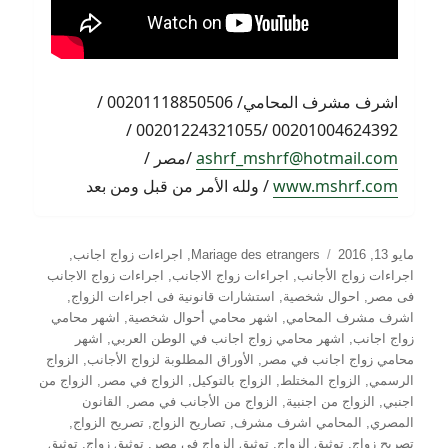
اشرف مشرف المحامي/ 00201118850506 /
00201004624392 /00201224321055 /
ashrf_mshrf@hotmail.com
/مصر /
www.mshrf.com
/ ولله الأمر من قبل ومن بعد
نُشرت
التصنيفات
مايو 13, 2016
Mariage des etrangers
,
اجراءات زواج اجانب
,
في
اجراءات زواج الأجانب
,
اجراءات زواج الاجانب
,
اجراءات زواج الاجانب
فى مصر
,
احوال شخصية
,
استشارات قانونية فى اجراءات الزواج
,
اشرف مشرف المحامي
,
اشهر محامي أحوال شخصية
,
اشهر محامي
زواج اجانب
,
اشهر محامي زواج اجانب في الوطن العربي
,
اشهر
محامي زواج اجانب في مصر
,
الأوراق المطلوبة لزواج الأجانب
,
الزواج
الرسمي
,
الزواج المختلط
,
الزواج بالتوكيل
,
الزواج في مصر
,
الزواج من
اجنبي
,
الزواج من اجنبية
,
الزواج من الأجانب في مصر
,
القانون
المصري
,
المحامي اشرف مشرف
,
تصاريح الزواج
,
تصريح الزواج
,
تصريح زواج
,
توثيق الزواج
,
توثيق الزواج في مصر
,
توثيق زواج
,
توثيق