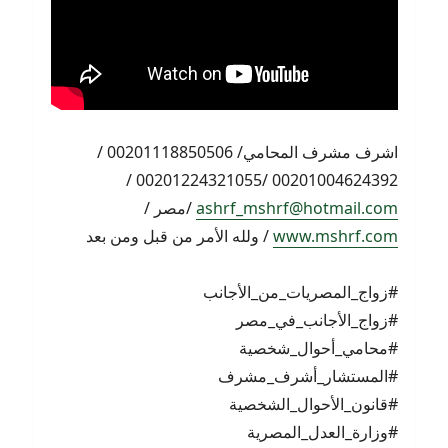
اشرف مشرف المحامي/ 00201118850506 /
00201004624392 /00201224321055 /
ashrf_mshrf@hotmail.com
/مصر /
www.mshrf.com
/ ولله الأمر من قبل ومن بعد
#زواج_المصريات_من_الأجانب
#زواج_الأجانب_في_مصر
#محامي_أحوال_شخصية
#المستشار_أشرف_مشرف
#قانون_الأحوال_الشخصية
#وزارة_العدل_المصرية