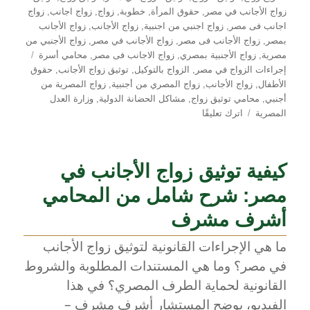
زواج الأجانب في مصر
,
حقوق المرأة
,
خطوبة
,
زواج
,
زواج اجانب
,
زواج
اجانب فى مصر
,
زواج اجنبي من اجنبية
,
زواج الأجانب
,
زواج الأجانب
بمصر
,
زواج الأجانب فى مصر
,
زواج الأجانب في مصر
,
زواج الأجنبي من
الوسوم
مصرية
,
زواج الأجنبية بمصري
,
زواج الاجانب فى مصر
,
محامي أسرة
إجراءات الزواج في مصر
,
الزواج بالتوكيل
,
توثيق زواج الأجانب
,
حقوق
الأطفال
,
زواج الأجانب
,
زواج المصري من أجنبية
,
زواج المصرية من
أجنبي
,
محامي توثيق زواج
,
مشاكل الحضانة الدولية
,
وزارة العدل
على
المصرية
اترك تعليقًا
كل
ما
تحتاج
كيفية توثيق زواج الأجانب في
معرفته
عن
مصر: شرح شامل من المحامي
زواج
الأجانب
أشرف مشرف
في
ما هي الإجراءات القانونية لتوثيق زواج الأجانب
مصر:
التوثيق
في مصر؟ وما هي المستندات المطلوبة والشروط
والإجراءات
القانونية لحماية الطرف المصري؟ في هذا
والمستندات
الفيديو، يوضح المستشار أشرف مشرف –
الرسمية