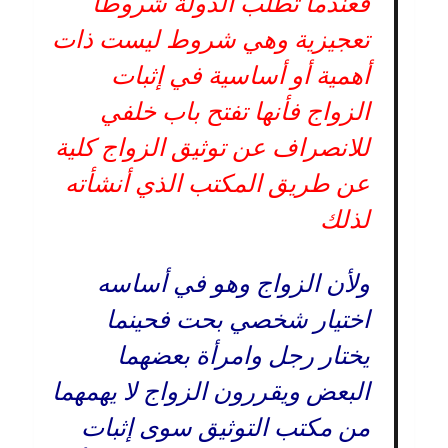
فعندما تطلب الدولة شروطا
تعجيزية وهي شروط ليست ذات
أهمية أو أساسية في إثبات
الزواج فأنها تفتح باب خلفي
للانصراف عن توثيق الزواج كلية
عن طريق المكتب الذي أنشأته
لذلك
ولأن الزواج وهو في أساسه
اختيار شخصي بحت فحينما
يختار رجل وامرأة بعضهما
البعض ويقررون الزواج لا يهمهما
من مكتب التوثيق سوى إثبات