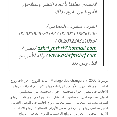
لانسمح مطلقا بأعادة النشر وسنلاحق
قانونيا من يقوم بذلك
اشرف مشرف المحامي/
00201118850506 / 00201004624392
/00201224321055 /
ashrf_mshrf@hotmail.com
/مصر /
www.ashrfmshrf.com
/ ولله الأمر من
قبل ومن بعد
نُشرت
التصنيفات
يونيو 2, 2009
Mariage des etrangers
,
اثبات الزواج
,
اجراءات زواج
في
اجانب
,
اجراءات زواج الأجانب
,
اجراءات زواج الاجانب
,
اجراءات زواج
الاجانب فى مصر
,
احوال شخصية
,
احوال شخصية غير المسلمين
,
احوال شخصية لغير المسلمين
,
استشارات قانونية فى اجراءات الزواج
,
اشرف مشرف المحامي
,
اشهر محامي زواج اجانب في الوطن العربي
,
اشهر محامي زواج اجانب في مصر
,
الأوراق المطلوبة لزواج الأجانب
,
الاردن
,
البحرين
,
الجزائر
,
الزواج الرسمي
,
الزواج العرفي
,
الزواج