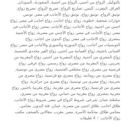
بالتوكيل
,
الزواج من اجنبي
,
الزواج من اجنبية
,
السعودية
,
السودان
,
العراق
,
المغرب
,
اليمن
,
تصاريح الزواج
,
تصريح الزواج
,
تصريح زواج
,
توثيق الزواج
,
توثيق زواج
,
توثيق زواج الأجانب في مصر
,
تونس
,
حوارات صحفية
,
خطوبة
,
زواج
,
زواج اجانب
,
زواج اجانب فى مصر
,
زواج
اجنبي من اجنبية
,
زواج الأجانب
,
زواج الأجانب بمصر
,
زواج الأجانب فى
مصر
,
زواج الأجانب في مصر
,
زواج الأجنبي من مصرية
,
زواج الأجنبية
بمصري
,
زواج الاجانب فى مصر
,
زواج البدون من اجانب
,
زواج
التونسيات من أجانب
,
زواج السورية والسوري والأجانب في مصر
,
زواج
العماني باجنبية
,
زواج العمانية من اجنبي
,
زواج الغير محددي الجنسية
,
زواج المصري من أجنبية
,
زواج المصرية من اجنبي
,
زواج المغربية من
بحريني
,
زواج المغربية من مصري
,
زواج رسمي
,
زواج عرفي
,
زواج
فرنسية من مصري
,
زواج مختلفي الجنسية
,
زواج مصرى من تونسية
,
زواج مصرى من رومانيه
,
زواج مصري مع فرنسية
,
زواج مصري من
بحرينية
,
زواج مصري من تونسية
,
زواج مصري من جزائرية
,
زواج
مصري من فرنسية
,
زواج مصري من مغربية
,
زواج مغربية باجنبي
,
زواج
مغربية بمصري
,
زواج مغربية من عماني
,
زواج مغربية من مصري
,
سلطنة عمان
,
شرعي
,
شروط الزواج في مصر
,
شروط زواج الاجانب
,
طلاق اجانب
,
طلاق اجنبى من مصرية
,
عمان
,
فئة البدون
,
محامي
,
محامي طلاق
,
محكمة الأسرة
,
مصر
,
مغرب
,
مقالاتي بالصحف
,
مكتب
على
زواج الأجانب
4 تعليقات
اجراءات
زواج