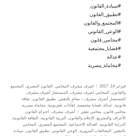
#سيادة_القانون
#تطبيق_القانون
#المجتمع_والقانون
#الوعي_القانوني
#محامي_قانون
#قضايا_مجتمعية
#عدالة
#محاماة_مصرية
نُشرت
التصنيفات
فبراير 14, 2017
اشرف مشرف المحامي
,
القانون المصري
,
المجتمع
في
والقانون
,
المحامي اشرف مشرف
,
المستشار أشرف مشرف
,
المستشار أشرف مشرف – محامٍ بالنقض
,
تطبيق القانون
,
ثقافة
قانونية
,
عدالة
,
قضايا مجتمعية
,
لقاءات تلفزيونية
,
محاماة مصرية
,
الوسوم
محامي قانون
,
محامي نقض
أشرف مشرف
,
احترام القانون
,
الأعراف والتشريع
,
الإعلام والقانون
,
التربية القانونية
,
الثقافة القانونية
,
الدراما القانونية
,
العدالة الاجتماعية
,
المجتمع المصري
,
المحامي
بالنقض
,
المخالفات المرورية
,
الوعي القانوني
,
تطبيق القانون
,
سيادة