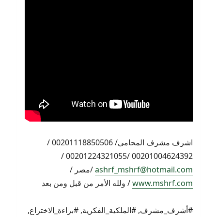
اشرف مشرف المحامي/ 00201118850506 /
00201004624392 /00201224321055 /
ashrf_mshrf@hotmail.com
/مصر /
www.mshrf.com
/ ولله الأمر من قبل ومن بعد
#أشرف_مشرف, #الملكية_الفكرية, #براءة_الاختراع,