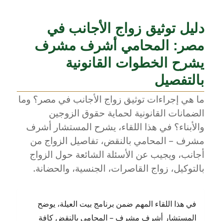
نواجه
ظاهرة
دليل توثيق زواج الأجانب في
أطفال
الشوارع؟
مصر: المحامي أشرف مشرف
رؤية
قانونية
يشرح الخطوات القانونية
من
بالتفصيل
واقع
المجتمع
ما هي إجراءات توثيق زواج الأجانب في مصر؟ وما
المصري
الضمانات القانونية لحماية حقوق الزوجين
–
مع
والأبناء؟ في هذا اللقاء، يشرح المستشار أشرف
المستشار
مشرف – المحامي بالنقض، تفاصيل الزواج من
أشرف
أجانب، ويجيب عن الأسئلة الشائعة حول الزواج
مشرف
المحامي
بالتوكيل، زواج القاصرات، الجنسية، والحضانة.
بالنقض
في هذا اللقاء المهم ضمن برنامج بيت العيلة، يوضح
المستشار أشرف مشرف – المحامي بالنقض كافة