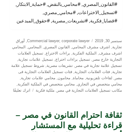
#القانون_المصري, #محامي_بالنقض, #حماية_الابتكار,
#تسجيل_الاختراعات, #محامي_مصري,
#قضايا_فكرية, #تشريعات_مصرية, #حقوق_المبدعين
نُشرت
التصنيفات
سبتمبر 30, 2019
corporate lawyer
,
Commercial lawyer
,
أوراق
في
تجارية
,
اشرف مشرف المحامي
,
القانون المصري
,
المحامي
,
المحامي
اشرف مشرف
,
الملكية الفكرية
,
براءات الاختراع
,
تسجيل العلامات
التجارية خارج مصر
,
تسجيل براءات اختراع
,
تسجيل علامات تجارية
,
تسجيل علامة تجارية في مصر
,
تشريعات مصرية
,
شروط تسجيل علامة
تجارية
,
فئات العلامات التجارية
,
فئات تسجيل العلامات التجارية فى
مصر
,
لقاءات تلفزيونية
,
محاماة
,
محامون
,
محامي علامات تجارية
,
محامي متخصص في التجاري
,
محامي متخصص في الملكية الفكرية
,
على
مكاتب تسجيل العلامات التجارية في مصر
,
ملكية فكرية
اترك تعليقًا
الملكية
الفكرية
وبراءات
ثقافة احترام القانون في مصر –
الاختراع
في
قراءة تحليلية مع المستشار
ضوء