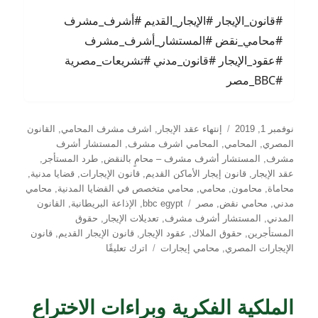
#قانون_الإيجار #الإيجار_القديم #أشرف_مشرف
#محامي_نقض #المستشار_أشرف_مشرف
#عقود_الإيجار #قانون_مدني #تشريعات_مصرية
#BBC_مصر
نُشرت
التصنيفات
نوفمبر 1, 2019
إنتهاء عقد الإيجار
,
اشرف مشرف المحامي
,
القانون
في
المصري
,
المحامي
,
المحامي اشرف مشرف
,
المستشار أشرف
مشرف
,
المستشار أشرف مشرف – محامٍ بالنقض
,
طرد المستأجر
,
عقد الإيجار
,
قانون إيجار الأماكن القديم
,
قانون الإيجارات
,
قضايا مدنية
,
محاماة
,
محامون
,
محامي
,
محامي متخصص في القضايا المدنية
,
محامي
الوسوم
مدني
,
محامي نقض
,
مصر
bbc egypt
,
الإذاعة البريطانية
,
القانون
المدني
,
المستشار أشرف مشرف
,
تعديلات الإيجار
,
حقوق
المستأجرين
,
حقوق الملاك
,
عقود الإيجار
,
قانون الإيجار القديم
,
قانون
على
الإيجارات المصري
,
محامي إيجارات
اترك تعليقًا
قانون
الإيجار
القديم
الملكية الفكرية وبراءات الاختراع
في