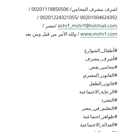
اشرف مشرف المحامي/ 00201118850506 /
00201004624392 /00201224321055 /
ashrf_mshrf@hotmail.com
/مصر /
www.mshrf.com
/ ولله الأمر من قبل ومن بعد
#أطفال_الشوارع
#أشرف_مشرف
#محامي_نقض
#القانون_المصري
#قانون_الطفل
#الرعاية_الاجتماعية
#التشرد
#التعليم_في_مصر
#ظواهر_اجتماعية
#العدالة_الاجتماعية