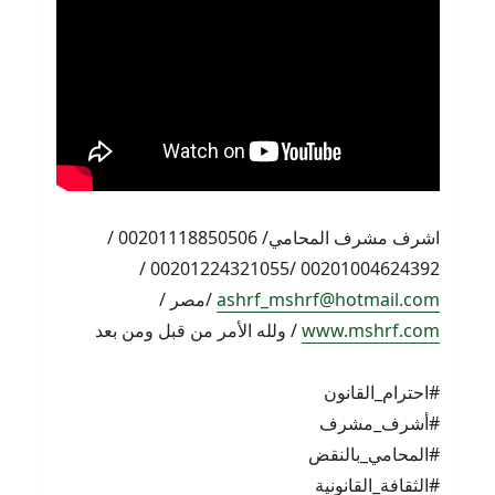
اشرف مشرف المحامي/ 00201118850506 /
00201004624392 /00201224321055 /
ashrf_mshrf@hotmail.com
/مصر /
www.mshrf.com
/ ولله الأمر من قبل ومن بعد
#احترام_القانون
#أشرف_مشرف
#المحامي_بالنقض
#الثقافة_القانونية