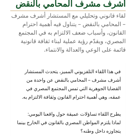
أشرف مشرف المحامي بالنقض
القانون
المصري
لقاء قانوني وتحليلي مع المستشار أشرف مشرف
–
حوار
– المحامي بالنقض – يتناول فيه أهمية احترام
مع
القانون، وأسباب ضعف الالتزام به في المجتمع
المستشا
المصري، ويقدّم رؤية عملية لبناء ثقافة قانونية
أشرف
مشرف
قائمة على الوعي والعدالة والانتماء.
المحامي
بالنقض
في هذا اللقاء التلفزيوني المميز، يتحدث المستشار
أشرف مشرف – المحامي بالنقض عن واحدة من
القضايا الجوهرية التي تمس المجتمع المصري في
عمقه، وهي أهمية احترام القانون وثقافة الالتزام به.
يطرح اللقاء تساؤلات عميقة حول واقعنا اليومي:
لماذا يلتزم المواطن المصري بالقانون في الخارج بينما
يتجاوزه داخل وطنه؟