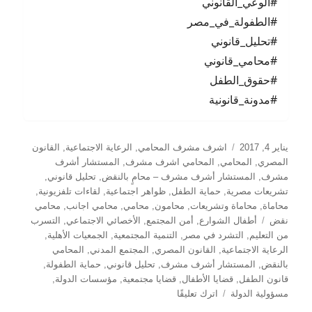
#الوعي_القانوني
#الطفولة_في_مصر
#تحليل_قانوني
#محامي_قانوني
#حقوق_الطفل
#مدونة_قانونية
نُشرت
التصنيفات
يناير 4, 2017
اشرف مشرف المحامي
,
الرعاية الاجتماعية
,
القانون
في
المصري
,
المحامي
,
المحامي اشرف مشرف
,
المستشار أشرف
مشرف
,
المستشار أشرف مشرف – محامٍ بالنقض
,
تحليل قانوني
,
تشريعات مصرية
,
حماية الطفل
,
ظواهر اجتماعية
,
لقاءات تلفزيونية
,
محاماة
,
محاماة وتشريعات
,
محامون
,
محامي
,
محامي اجانب
,
محامي
الوسوم
نقض
أطفال الشوارع
,
أمن المجتمع
,
الأخصائي الاجتماعي
,
التسرب
من التعليم
,
التشرد في مصر
,
التنمية المجتمعية
,
الجمعيات الأهلية
,
الرعاية الاجتماعية
,
القانون المصري
,
المجتمع المدني
,
المحامي
بالنقض
,
المستشار أشرف مشرف
,
تحليل قانوني
,
حماية الطفولة
,
قانون الطفل
,
قضايا الأطفال
,
قضايا مجتمعية
,
مؤسسات الدولة
,
على
مسؤولية الدولة
اترك تعليقًا
كيف