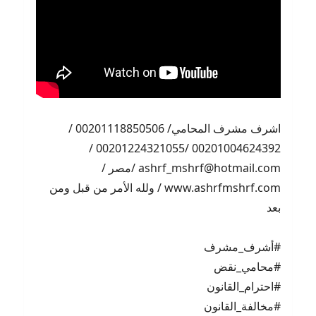
اشرف مشرف المحامي/ 00201118850506 /
00201004624392 /00201224321055 /
ashrf_mshrf@hotmail.com /مصر /
www.ashrfmshrf.com / ولله الأمر من قبل ومن
بعد
#أشرف_مشرف
#محامي_نقض
#احترام_القانون
#مخالفة_القانون