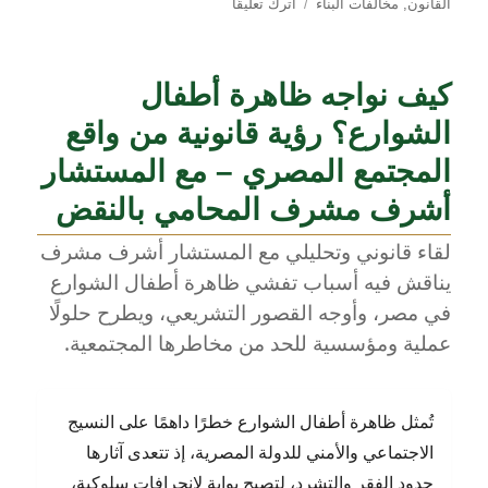
على
القانون
,
مخالفات البناء
اترك تعليقًا
ثقافة
احترام
القانون
كيف نواجه ظاهرة أطفال
في
مصر
الشوارع؟ رؤية قانونية من واقع
–
قراءة
المجتمع المصري – مع المستشار
تحليلية
أشرف مشرف المحامي بالنقض
مع
المستشار
لقاء قانوني وتحليلي مع المستشار أشرف مشرف
أشرف
يناقش فيه أسباب تفشي ظاهرة أطفال الشوارع
مشرف
المحامي
في مصر، وأوجه القصور التشريعي، ويطرح حلولًا
بالنقض
عملية ومؤسسية للحد من مخاطرها المجتمعية.
تُمثل ظاهرة أطفال الشوارع خطرًا داهمًا على النسيج
الاجتماعي والأمني للدولة المصرية، إذ تتعدى آثارها
حدود الفقر والتشرد، لتصبح بوابة لانحرافات سلوكية،