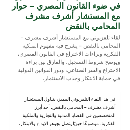
مصر:
في ضوء القانون المصري – حوار
قراءة
قانونية
مع المستشار أشرف مشرف
مع
المحامي بالنقض
المستشار
أشرف
لقاء تلفزيوني مع المستشار أشرف مشرف –
مشرف
المحامي بالنقض – يشرح فيه مفهوم الملكية
في
لقاء
الفكرية وبراءات الاختراع في القانون المصري،
إذاعي
ويوضح شروط التسجيل، والفارق بين براءة
مع
الاختراع والسر الصناعي، ودور القوانين الدولية
BBC
في حماية الابتكار وجذب الاستثمار.
في هذا اللقاء التلفزيوني المميز، يتناول المستشار
أشرف مشرف – المحامي بالنقض، أحد أبرز
المتخصصين في القضايا المدنية والتجارية والملكية
الفكرية، موضوعًا حيويًا يتصل بجوهر الإبداع والابتكار،