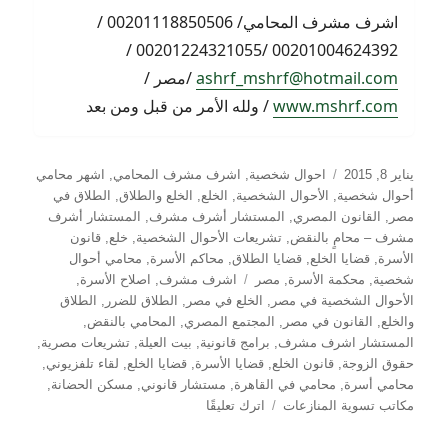
اشرف مشرف المحامي/ 00201118850506 /
00201004624392 /00201224321055 /
ashrf_mshrf@hotmail.com
/مصر /
www.mshrf.com
/ ولله الأمر من قبل ومن بعد
نُشرت
التصنيفات
يناير 8, 2015
احوال شخصية
,
اشرف مشرف المحامي
,
اشهر محامي
في
أحوال شخصية
,
الأحوال الشخصية
,
الخلع
,
الخلع والطلاق
,
الطلاق في
مصر
,
القانون المصري
,
المستشار أشرف مشرف
,
المستشار أشرف
مشرف – محامٍ بالنقض
,
تشريعات الأحوال الشخصية
,
خلع
,
قانون
الأسرة
,
قضايا الخلع
,
قضايا الطلاق
,
محاكم الأسرة
,
محامي أحوال
الوسوم
شخصية
,
محكمة الأسرة
,
مصر
اشرف مشرف
,
اصلاح الأسرة
,
الأحوال الشخصية في مصر
,
الخلع في مصر
,
الطلاق للضرر
,
الطلاق
والخلع
,
القانون في مصر
,
المجتمع المصري
,
المحامي بالنقض
,
المستشار اشرف مشرف
,
برامج قانونية
,
بيت العيلة
,
تشريعات مصرية
,
حقوق الزوجة
,
قانون الخلع
,
قضايا الأسرة
,
قضايا الخلع
,
لقاء تلفزيوني
,
محامي أسرة
,
محامي في القاهرة
,
مستشار قانوني
,
مسكن الحضانة
,
على
مكاتب تسوية المنازعات
اترك تعليقًا
قانون
الخلع