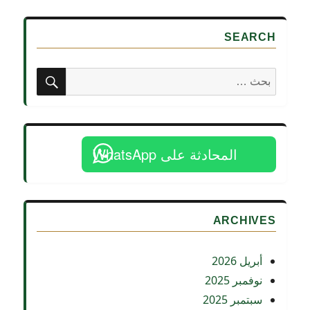
في
مصر
SEARCH
بين
الحق
والواقع
بحث
البحث
–
عن:
لقاء
مع
المستشار
أشرف
المحادثة على WhatsApp
مشرف
المحامي
بالنقض
ARCHIVES
أبريل 2026
نوفمبر 2025
سبتمبر 2025