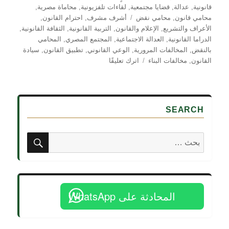
قانونية
,
عدالة
,
قضايا مجتمعية
,
لقاءات تلفزيونية
,
محاماة مصرية
,
الوسوم
محامي قانون
,
محامي نقض
أشرف مشرف
,
احترام القانون
,
الأعراف والتشريع
,
الإعلام والقانون
,
التربية القانونية
,
الثقافة القانونية
,
الدراما القانونية
,
العدالة الاجتماعية
,
المجتمع المصري
,
المحامي
بالنقض
,
المخالفات المرورية
,
الوعي القانوني
,
تطبيق القانون
,
سيادة
على
القانون
,
مخالفات البناء
اترك تعليقًا
ثقافة
احترام
القانون
في
SEARCH
مصر
–
قراءة
بحث
البحث
تحليلية
عن:
مع
المستشار
أشرف
مشرف
المحادثة على WhatsApp
المحامي
بالنقض