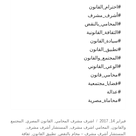
#احترام_القانون
#أشرف_مشرف
#المحامي_بالنقض
#الثقافة_القانونية
#سيادة_القانون
#تطبيق_القانون
#المجتمع_والقانون
#الوعي_القانوني
#محامي_قانون
#قضايا_مجتمعية
#عدالة
#محاماة_مصرية
نُشرت
التصنيفات
فبراير 14, 2017
اشرف مشرف المحامي
,
القانون المصري
,
المجتمع
في
والقانون
,
المحامي اشرف مشرف
,
المستشار أشرف مشرف
,
المستشار أشرف مشرف – محامٍ بالنقض
,
تطبيق القانون
,
ثقافة