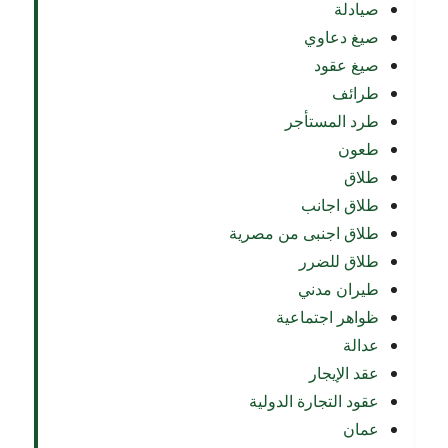
صيادلة
صيغ دعاوي
صيغ عقود
طرائف
طرد المستأجر
طعون
طلاق
طلاق اجانب
طلاق اجنبى من مصرية
طلاق للضرر
طيران مدني
ظواهر اجتماعية
عدالة
عقد الإيجار
عقود التجارة الدولية
عمان