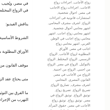
زواج الأجانب
,
اجراءات زواج
في مصر، ويُجيب عن
الاجانب
,
اجراءات زواج الاجانب
في الزواج المختل
فى مصر
,
احوال شخصية
,
استشارات قانونية فى اجراءات
الزواج
,
اشرف مشرف المحامي
,
يناقش الفيديو:
اشهر محامي أحوال شخصية
,
اشهر محامي زواج اجانب
,
اشهر
الشروط الأساسية ل
محامي زواج اجانب في الوطن
العربي
,
اشهر محامي زواج
اجانب في مصر
,
الأوراق
الأوراق المطلوبة
المطلوبة لزواج الأجانب
,
الزواج
الرسمي
,
الزواج المختلط
,
الزواج
بالتوكيل
,
الزواج في مصر
,
الزواج
موقف القانون من ا
من اجنبي
,
الزواج من اجنبية
,
الزواج من الأجانب في مصر
,
متى يحتاج عقد الز
القانون المصري
,
المحامي
اشرف مشرف
,
تصاريح الزواج
,
تصريح الزواج
,
تصريح زواج
,
ما الفرق بين التوث
توثيق الزواج
,
توثيق الزواج في
التهرب من الإجرا
مصر
,
توثيق زواج
,
توثيق زواج
الأجانب في مصر
,
حقوق المرأة
,