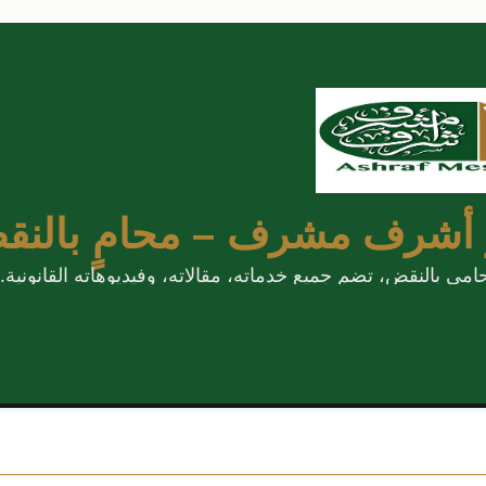
 أشرف مشرف – محامٍ بالنق
 بالنقض، تضم جميع خدماته، مقالاته، وفيديوهاته القانونية.