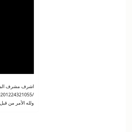
زواج
الأجانب
في
مصر:
التوثيق
والإجراءات
والمستندات
الرسمية
–
مع
المستشار
أشرف
مشرف
/00201224321055 /
ولله الأمر من قبل