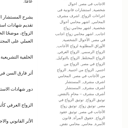
عامًا.
الاجانب فى مصر
,
احوال
شخصية
,
استشارات قانونية فى
اجراءات الزواج
,
اشرف مشرف
يشرح المستشار الت
المحامي
,
اشهر محامي أحوال
تقديم شهادات است
شخصية
,
اشهر محامي زواج
الزواج، موضحًا الخل
اجانب
,
اشهر محامي زواج اجانب
في مصر
,
الأحوال الشخصية
,
العملي على المجتم
الأوراق المطلوبة لزواج الأجانب
,
الزواج الرسمي
,
الزواج العرفي
,
الخلفية التشريعية
الزواج المختلط
,
الزواج بالتوكيل
,
الزواج في مصر
,
الزواج من
اجنبي
,
الزواج من اجنبية
,
الزواج
أثر فارق السن في 
من الأجانب في مصر
,
المحامي
اشرف مشرف
,
المستشار
أشرف مشرف
,
المستشار
دور شهادات الاست
أشرف مشرف – محامٍ بالنقض
,
توثيق الزواج
,
توثيق الزواج في
الزواج العرفي كأث
مصر
,
توثيق زواج
,
توثيق زواج
الأجانب في مصر
,
توثيق عقود
الزواج
,
حقوق المرأة
,
قانون
الأثر القانوني والا
الأسرة
,
محامي
,
محامي نقض
,