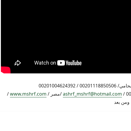
اشرف مشرف المحامي/ 00201118850506 / 00201004624392
ashrf_mshrf@hotmail.com
/مصر /
www.mshrf.com
/
 ومن بعد