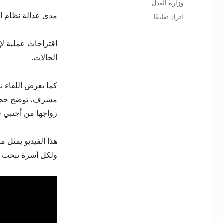
وزارة العدل
مدى عدالة نظام ال
على
اترك تعليقًا
فارق
السن
اقتراحات عملية ل
في
الحالات.
زواج
الأجانب:
بين
كما يعرض اللقاء 
التنظيم
مشرف، توضح حجم ال
القانوني
وحماية
زواجها من أجنبي 
المرأة
المصرية
هذا الفيديو يمثل مر
–
مع
ولكل أسرة تبحث عن
المستشار
أشرف
مشرف