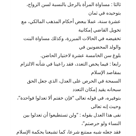
ثالثا : مساواة المرأة بالرجل بالنسبة لسن الزواج،
بتوحيده في ثمان
عشرة سنة، عملا ببعض أحكام المذهب المالكي، مع
تخويل القاضي إمكانية
تخفيضه في الحالات المبررة، وكذلك مساواة البنت
والولد المحضونين في
بلوغ سن الخامسة عشرة لاختيار الحاضن.
رابعا : فيما يخص التعدد، فقد راعينا في شأنه الالتزام
بمقاصد الإسلام
السمحة في الحرص على العدل، الذي جعل الحق
سبحانه يقيد إمكان التعدد
بتوفيره، في قوله تعالى “فإن خفتم ألا تعدلوا فواحدة”،
وحيث إنه تعالى
نفى هذا العدل بقوله : “ولن تستطيعوا أن تعدلوا بين
النساء ولو حرصتم”،
فقد جعله شبه ممتنع شرعا، كما تشبعنا بحكمة الإسلام