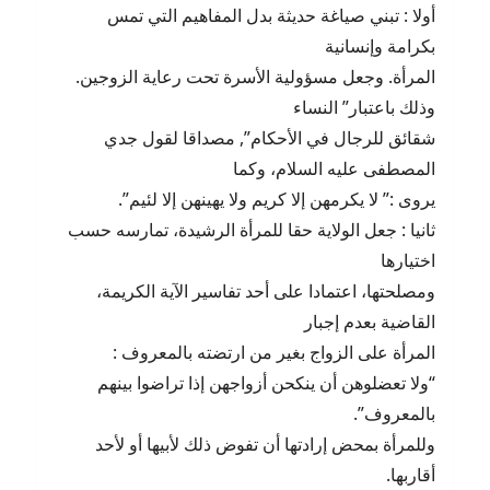
أولا : تبني صياغة حديثة بدل المفاهيم التي تمس
بكرامة وإنسانية
المرأة. وجعل مسؤولية الأسرة تحت رعاية الزوجين.
وذلك باعتبار” النساء
شقائق للرجال في الأحكام”, مصداقا لقول جدي
المصطفى عليه السلام، وكما
يروى :” لا يكرمهن إلا كريم ولا يهينهن إلا لئيم”.
ثانيا : جعل الولاية حقا للمرأة الرشيدة، تمارسه حسب
اختيارها
ومصلحتها، اعتمادا على أحد تفاسير الآية الكريمة،
القاضية بعدم إجبار
المرأة على الزواج بغير من ارتضته بالمعروف :
“ولا تعضلوهن أن ينكحن أزواجهن إذا تراضوا بينهم
بالمعروف”.
وللمرأة بمحض إرادتها أن تفوض ذلك لأبيها أو لأحد
أقاربها.