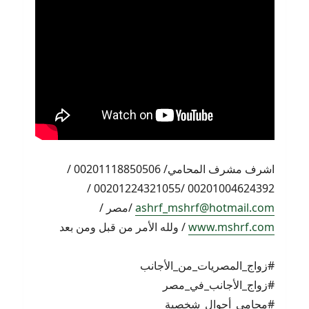
اشرف مشرف المحامي/ 00201118850506 /
00201004624392 /00201224321055 /
ashrf_mshrf@hotmail.com
/مصر /
www.mshrf.com
/ ولله الأمر من قبل ومن بعد
#زواج_المصريات_من_الأجانب
#زواج_الأجانب_في_مصر
#محامي_أحوال_شخصية