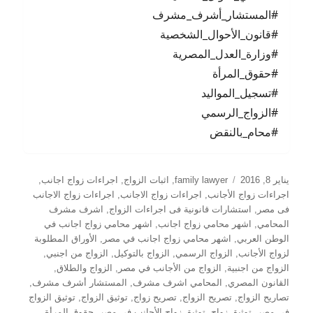
#المستشار_أشرف_مشرف
#قانون_الأحوال_الشخصية
#وزارة_العدل_المصرية
#حقوق_المرأة
#تسجيل_المواليد
#الزواج_الرسمي
#محام_بالنقض
نُشرت
التصنيفات
يناير 8, 2016
family lawyer
,
اثبات الزواج
,
اجراءات زواج اجانب
,
في
اجراءات زواج الأجانب
,
اجراءات زواج الاجانب
,
اجراءات زواج الاجانب
فى مصر
,
استشارات قانونية فى اجراءات الزواج
,
اشرف مشرف
المحامي
,
اشهر محامي زواج اجانب
,
اشهر محامي زواج اجانب في
الوطن العربي
,
اشهر محامي زواج اجانب في مصر
,
الأوراق المطلوبة
لزواج الأجانب
,
الزواج الرسمي
,
الزواج بالتوكيل
,
الزواج من اجنبي
,
الزواج من اجنبية
,
الزواج من الأجانب في مصر
,
الزواج والطلاق
,
القانون المصري
,
المحامي اشرف مشرف
,
المستشار أشرف مشرف
,
تصاريح الزواج
,
تصريح الزواج
,
تصريح زواج
,
توثيق الزواج
,
توثيق الزواج
في مصر
,
توثيق زواج
,
توثيق زواج الأجانب في مصر
,
حقوق المرأة
,