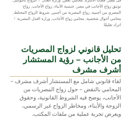
فى مصر
,
قضايا الأسرة
,
محامي نقض
,
وزارة العدل
الزواج بالتوكيل
,
توثيق زواج الأجانب في مصر
,
جنسية الأبناء
,
زواج الأجانب
,
زواج
المصري من أجنبية
,
زواج المصرية من أجنبي
,
شروط الزواج المختلط
,
محامي أحوال شخصية
,
محامي زواج الأجانب
,
وزارة العدل المصرية
على
اترك تعليقًا
كيفية
توثيق
زواج
تحليل قانوني لزواج المصريات
الأجانب
في
من الأجانب – رؤية المستشار
مصر:
شرح
أشرف مشرف
شامل
لقاء قانوني شامل مع المستشار أشرف مشرف –
من
المحامي
المحامي بالنقض – حول زواج المصريات من
أشرف
الأجانب، يوضح فيه الشروط القانونية، وحقوق
مشرف
الزوجة والأبناء، ومخاطر الزواج غير الرسمي،
ويعرض تجربة عملية من ملفات المكتب.