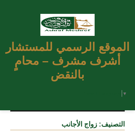
الموقع الرسمي للمستشار
أشرف مشرف – محامٍ
بالنقض
Select Language
▼
التصنيف:
زواج الأجانب