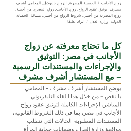
الوسوم
زواج الأجانب
الجنسية المصرية
,
الزواج بالتوكيل
,
المحامي أشرف
مشرف
,
توثيق عقود الزواج
,
زواج الأجانب
,
زواج المصري من أجنبية
,
زواج المصرية من أجنبي
,
شروط الزواج من أجنبي
,
مشاكل الحضانة
على
الدولية
,
وزارة العدل
اترك تعليقًا
دليل
توثيق
زواج
كل ما تحتاج معرفته عن زواج
الأجانب
في
الأجانب في مصر: التوثيق
مصر:
المحامي
والإجراءات والمستندات الرسمية
أشرف
– مع المستشار أشرف مشرف
مشرف
يشرح
يوضح المستشار أشرف مشرف – المحامي
الخطوات
بالنقض – من خلال هذا اللقاء التليفزيوني
القانونية
بالتفصيل
المباشر، الإجراءات الكاملة لتوثيق عقود زواج
الأجانب في مصر، بما في ذلك الشروط القانونية،
المستندات المطلوبة، الحالات التي تتطلب
موافقة وزارة العدل، وضمانات حماية المرأة