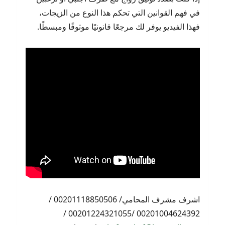
في فهم القوانين التي تحكم هذا النوع من الزيجات،
فهذا الفيديو يوفر لك مرجعًا قانونيًا موثوقًا ومبسطًا.
اشرف مشرف المحامي/ 00201118850506 /
00201004624392 /00201224321055 /