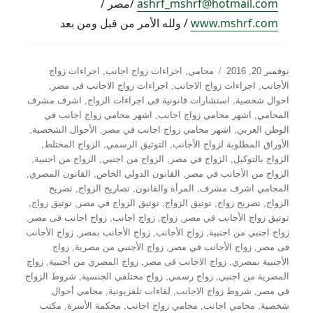
ashrf_mshrf@hotmail.com
/مصر /
www.mshrf.com
/ ولله الأمر من قبل ومن بعد
نُشرت
التصنيفات
نوفمبر 20, 2016
محامي
,
اجراءات زواج اجانب
,
اجراءات زواج
في
الأجانب
,
اجراءات زواج الاجانب
,
اجراءات زواج الاجانب فى مصر
,
احوال شخصية
,
استشارات قانونية فى اجراءات الزواج
,
اشرف مشرف
المحامي
,
اشهر محامي زواج اجانب
,
اشهر محامي زواج اجانب في
الوطن العربي
,
اشهر محامي زواج اجانب في مصر
,
الأحوال الشخصية
,
الأوراق المطلوبة لزواج الأجانب
,
التوثيق الرسمي
,
الزواج المختلط
,
الزواج بالتوكيل
,
الزواج في مصر
,
الزواج من اجنبي
,
الزواج من اجنبية
,
الزواج من الأجانب في مصر
,
القانون الدولي الخاص
,
القانون المصري
,
المحامي اشرف مشرف
,
المرأة والقانون
,
تصاريح الزواج
,
تصريح
الزواج
,
تصريح زواج
,
توثيق الزواج
,
توثيق الزواج في مصر
,
توثيق زواج
,
توثيق زواج الأجانب في مصر
,
زواج
,
زواج اجانب
,
زواج اجانب فى مصر
,
زواج اجنبي من اجنبية
,
زواج الأجانب
,
زواج الأجانب بمصر
,
زواج الأجانب
فى مصر
,
زواج الأجانب في مصر
,
زواج الأجنبي من مصرية
,
زواج
الأجنبية بمصري
,
زواج الاجانب فى مصر
,
زواج المصري من أجنبية
,
زواج
المصرية من اجنبي
,
زواج رسمي
,
زواج مختلفي الجنسية
,
شروط الزواج
في مصر
,
شروط زواج الاجانب
,
لقاءات تلفزيونية
,
محامي أحوال
شخصية
,
محامي اجانب
,
محامي زواج اجانب
,
محكمة الأسرة
,
مكتب