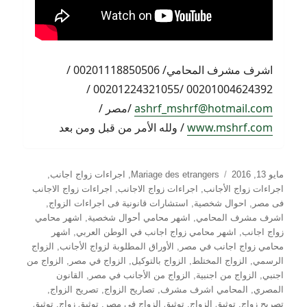
اشرف مشرف المحامي/ 00201118850506 /
00201004624392 /00201224321055 /
ashrf_mshrf@hotmail.com
/مصر /
www.mshrf.com
/ ولله الأمر من قبل ومن بعد
نُشرت
التصنيفات
مايو 13, 2016
Mariage des etrangers
,
اجراءات زواج اجانب
,
في
اجراءات زواج الأجانب
,
اجراءات زواج الاجانب
,
اجراءات زواج الاجانب
فى مصر
,
احوال شخصية
,
استشارات قانونية فى اجراءات الزواج
,
اشرف مشرف المحامي
,
اشهر محامي أحوال شخصية
,
اشهر محامي
زواج اجانب
,
اشهر محامي زواج اجانب في الوطن العربي
,
اشهر
محامي زواج اجانب في مصر
,
الأوراق المطلوبة لزواج الأجانب
,
الزواج
الرسمي
,
الزواج المختلط
,
الزواج بالتوكيل
,
الزواج في مصر
,
الزواج من
اجنبي
,
الزواج من اجنبية
,
الزواج من الأجانب في مصر
,
القانون
المصري
,
المحامي اشرف مشرف
,
تصاريح الزواج
,
تصريح الزواج
,
تصريح زواج
,
توثيق الزواج
,
توثيق الزواج في مصر
,
توثيق زواج
,
توثيق