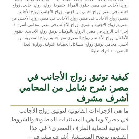
زواج الأجانب في مصر
,
حقوق المرأة
,
خطوبة
,
زواج
,
زواج اجانب
,
زواج
اجانب فى مصر
,
زواج اجنبي من اجنبية
,
زواج الأجانب
,
زواج الأجانب
بمصر
,
زواج الأجانب فى مصر
,
زواج الأجانب في مصر
,
زواج الأجنبي من
الوسوم
مصرية
,
زواج الأجنبية بمصري
,
زواج الاجانب فى مصر
,
محامي أسرة
إجراءات الزواج في مصر
,
الزواج بالتوكيل
,
توثيق زواج الأجانب
,
حقوق
الأطفال
,
زواج الأجانب
,
زواج المصري من أجنبية
,
زواج المصرية من
أجنبي
,
محامي توثيق زواج
,
مشاكل الحضانة الدولية
,
وزارة العدل
على
المصرية
اترك تعليقًا
كل
ما
تحتاج
كيفية توثيق زواج الأجانب في
معرفته
عن
مصر: شرح شامل من المحامي
زواج
الأجانب
أشرف مشرف
في
ما هي الإجراءات القانونية لتوثيق زواج الأجانب
مصر:
التوثيق
في مصر؟ وما هي المستندات المطلوبة والشروط
والإجراءات
القانونية لحماية الطرف المصري؟ في هذا
والمستندات
الفيديو، يوضح المستشار أشرف مشرف –
الرسمية