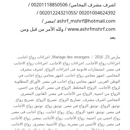
اشرف مشرف المحامي/ 00201118850506 /
00201004624392 /00201224321055 /
ashrf_mshrf@hotmail.com /مصر /
www.ashrfmshrf.com / ولله الأمر من قبل ومن
بعد
نُشرت
التصنيفات
مارس 23, 2016
Mariage des etrangers
,
اجراءات زواج اجانب
,
في
اجراءات زواج الأجانب
,
اجراءات زواج الاجانب
,
اجراءات زواج الاجانب
فى مصر
,
استشارات قانونية فى اجراءات الزواج
,
اشرف مشرف
المحامي
,
اشهر محامي زواج اجانب
,
اشهر محامي زواج اجانب في
الوطن العربي
,
اشهر محامي زواج اجانب في مصر
,
الأوراق المطلوبة
لزواج الأجانب
,
الزواج المختلط
,
الزواج في مصر
,
الزواج من اجنبي
,
الزواج من اجنبية
,
الزواج من الأجانب في مصر
,
القانون المصري
,
المحامي اشرف مشرف
,
تصاريح الزواج
,
تصريح الزواج
,
تصريح زواج
,
توثيق الزواج
,
توثيق الزواج في مصر
,
توثيق زواج
,
توثيق زواج الأجانب
في مصر
,
توثيق عقود الزواج
,
زواج
,
زواج اجانب
,
زواج اجانب فى مصر
,
زواج اجنبي من اجنبية
,
زواج الأجانب
,
زواج الأجانب بمصر
,
زواج الأجانب
فى مصر
,
زواج الأجنبي من مصرية
,
زواج الأجنبية بمصري
,
زواج الاجانب
الوسوم