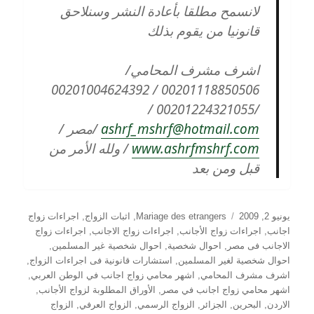
لانسمح مطلقا بأعادة النشر وسنلاحق
قانونيا من يقوم بذلك
اشرف مشرف المحامي/
00201118850506 / 00201004624392
/00201224321055 /
ashrf_mshrf@hotmail.com
/مصر /
www.ashrfmshrf.com
/ ولله الأمر من
قبل ومن بعد
نُشرت
التصنيفات
يونيو 2, 2009
Mariage des etrangers
,
اثبات الزواج
,
اجراءات زواج
في
اجانب
,
اجراءات زواج الأجانب
,
اجراءات زواج الاجانب
,
اجراءات زواج
الاجانب فى مصر
,
احوال شخصية
,
احوال شخصية غير المسلمين
,
احوال شخصية لغير المسلمين
,
استشارات قانونية فى اجراءات الزواج
,
اشرف مشرف المحامي
,
اشهر محامي زواج اجانب في الوطن العربي
,
اشهر محامي زواج اجانب في مصر
,
الأوراق المطلوبة لزواج الأجانب
,
الاردن
,
البحرين
,
الجزائر
,
الزواج الرسمي
,
الزواج العرفي
,
الزواج