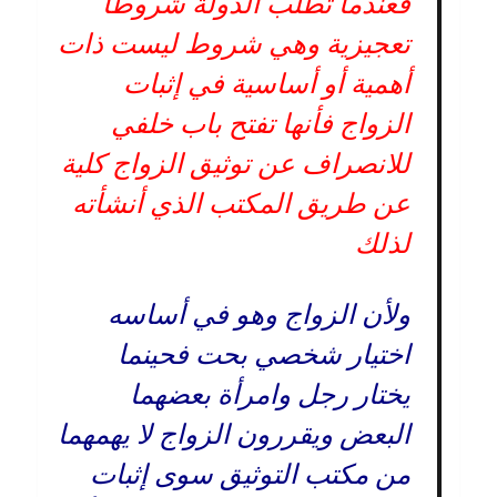
فعندما تطلب الدولة شروطا
تعجيزية وهي شروط ليست ذات
أهمية أو أساسية في إثبات
الزواج فأنها تفتح باب خلفي
للانصراف عن توثيق الزواج كلية
عن طريق المكتب الذي أنشأته
لذلك
ولأن الزواج وهو في أساسه
اختيار شخصي بحت فحينما
يختار رجل وامرأة بعضهما
البعض ويقررون الزواج لا يهمهما
من مكتب التوثيق سوى إثبات