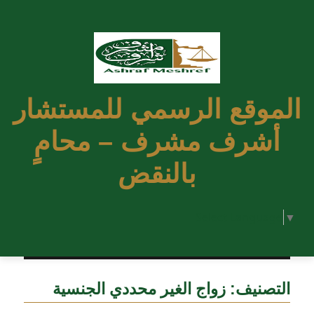
الموقع الرسمي للمستشار
أشرف مشرف – محامٍ
بالنقض
Select Language
▼
التصنيف:
زواج الغير محددي الجنسية