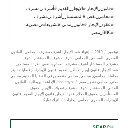
#قانون_الإيجار #الإيجار_القديم #أشرف_مشرف
#محامي_نقض #المستشار_أشرف_مشرف
#عقود_الإيجار #قانون_مدني #تشريعات_مصرية
#BBC_مصر
نُشرت
التصنيفات
نوفمبر 1, 2019
إنتهاء عقد الإيجار
,
اشرف مشرف المحامي
,
القانون
في
المصري
,
المحامي
,
المحامي اشرف مشرف
,
المستشار أشرف
مشرف
,
المستشار أشرف مشرف – محامٍ بالنقض
,
طرد المستأجر
,
عقد الإيجار
,
قانون إيجار الأماكن القديم
,
قانون الإيجارات
,
قضايا مدنية
,
محاماة
,
محامون
,
محامي
,
محامي متخصص في القضايا المدنية
,
محامي
الوسوم
مدني
,
محامي نقض
,
مصر
bbc egypt
,
الإذاعة البريطانية
,
القانون
المدني
,
المستشار أشرف مشرف
,
تعديلات الإيجار
,
حقوق
المستأجرين
,
حقوق الملاك
,
عقود الإيجار
,
قانون الإيجار القديم
,
قانون
على
الإيجارات المصري
,
محامي إيجارات
اترك تعليقًا
قانون
الإيجار
القديم
في
SEARCH