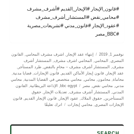
#قانون_الإيجار #الإيجار_القديم #أشرف_مشرف
#محامي_نقض #المستشار_أشرف_مشرف
#عقود_الإيجار #قانون_مدني #تشريعات_مصرية
#BBC_مصر
نُشرت
التصنيفات
نوفمبر 1, 2019
إنتهاء عقد الإيجار
,
اشرف مشرف المحامي
,
القانون
في
المصري
,
المحامي
,
المحامي اشرف مشرف
,
المستشار أشرف
مشرف
,
المستشار أشرف مشرف – محامٍ بالنقض
,
طرد المستأجر
,
عقد الإيجار
,
قانون إيجار الأماكن القديم
,
قانون الإيجارات
,
قضايا مدنية
,
محاماة
,
محامون
,
محامي
,
محامي متخصص في القضايا المدنية
,
محامي
الوسوم
مدني
,
محامي نقض
,
مصر
bbc egypt
,
الإذاعة البريطانية
,
القانون
المدني
,
المستشار أشرف مشرف
,
تعديلات الإيجار
,
حقوق
المستأجرين
,
حقوق الملاك
,
عقود الإيجار
,
قانون الإيجار القديم
,
قانون
على
الإيجارات المصري
,
محامي إيجارات
اترك تعليقًا
قانون
الإيجار
القديم
في
SEARCH