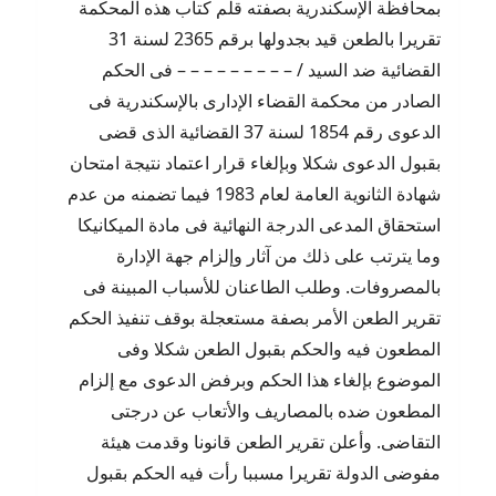
بمحافظة الإسكندرية بصفته قلم كتاب هذه المحكمة
تقريرا بالطعن قيد بجدولها برقم 2365 لسنة 31
القضائية ضد السيد / – – – – – – – – – فى الحكم
الصادر من محكمة القضاء الإدارى بالإسكندرية فى
الدعوى رقم 1854 لسنة 37 القضائية الذى قضى
بقبول الدعوى شكلا وبإلغاء قرار اعتماد نتيجة امتحان
شهادة الثانوية العامة لعام 1983 فيما تضمنه من عدم
استحقاق المدعى الدرجة النهائية فى مادة الميكانيكا
وما يترتب على ذلك من آثار وإلزام جهة الإدارة
بالمصروفات. وطلب الطاعنان للأسباب المبينة فى
تقرير الطعن الأمر بصفة مستعجلة بوقف تنفيذ الحكم
المطعون فيه والحكم بقبول الطعن شكلا وفى
الموضوع بإلغاء هذا الحكم وبرفض الدعوى مع إلزام
المطعون ضده بالمصاريف والأتعاب عن درجتى
التقاضى. وأعلن تقرير الطعن قانونا وقدمت هيئة
مفوضى الدولة تقريرا مسببا رأت فيه الحكم بقبول