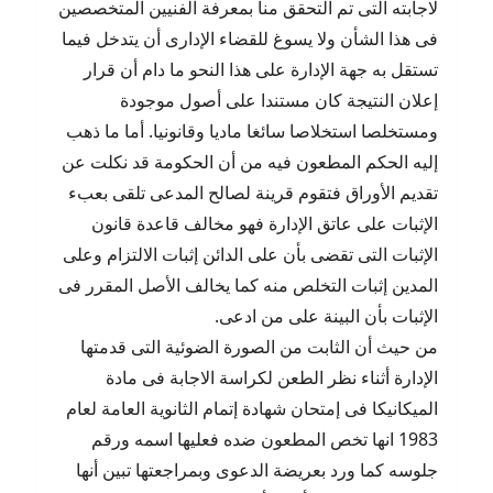
لاجابته التى تم التحقق منا بمعرفة الفنيين المتخصصين
فى هذا الشأن ولا يسوغ للقضاء الإدارى أن يتدخل فيما
تستقل به جهة الإدارة على هذا النحو ما دام أن قرار
إعلان النتيجة كان مستندا على أصول موجودة
ومستخلصا استخلاصا سائغا ماديا وقانونيا. أما ما ذهب
إليه الحكم المطعون فيه من أن الحكومة قد نكلت عن
تقديم الأوراق فتقوم قرينة لصالح المدعى تلقى بعبء
الإثبات على عاتق الإدارة فهو مخالف قاعدة قانون
الإثبات التى تقضى بأن على الدائن إثبات الالتزام وعلى
المدين إثبات التخلص منه كما يخالف الأصل المقرر فى
الإثبات بأن البينة على من ادعى.
من حيث أن الثابت من الصورة الضوئية التى قدمتها
الإدارة أثناء نظر الطعن لكراسة الاجابة فى مادة
الميكانيكا فى إمتحان شهادة إتمام الثانوية العامة لعام
1983 انها تخص المطعون ضده فعليها اسمه ورقم
جلوسه كما ورد بعريضة الدعوى وبمراجعتها تبين أنها