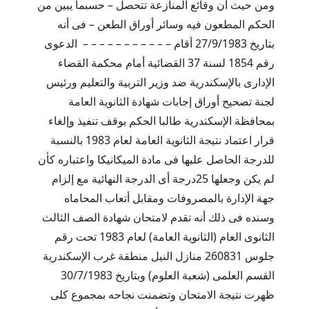
ومن حيث أن وقائع المنازعة تتحصل – حسبما يبين من
الحكم المطعون فيه وسائر أوراق الطعن – فى أنه
بتاريخ 27/9/1983 أقام – – – – – – – – – – – الدعوى
رقم 1854 لسنة 37 القضائية أمام محكمة القضاء
الإدارى بالإسكندرية ضد وزير التربية والتعليم ورئيس
لجنة تصحيح أوراق إجابات شهادة الثانوية العامة
بمحافظة الإسكندرية طالبا الحكم بوقف تنفيذ وإلغاء
قرار اعتماد نتيجة الثانوية العامة لعام 1983 بالنسبة
للدرجة الحاصل عليها فى مادة الميكانيكا واعتباره كأن
لم يكن وجعلها 25درجة أى الدرجة النهائية مع إلزام
جهة الإدارة بالمصروفات ومقابل أتعاب المحاماه
وسنده فى ذلك أنه تقدم لامتحان شهادة الصف الثالث
الثانوى العام (الثانوية العامة) لعام 1983 تحت رقم
جلوس 260831 منازل النيل منطقة غرب الإسكندرية
القسم العلمى (شعبة العلوم) وبتاريخ 30/7/1983
ظهرت نتيجة الامتحان وتضمنت نجاحه بمجموع كلى