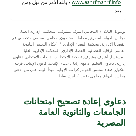
www.ashrfmshrf.info
/ ولله الأمر من قبل ومن
بعد
نُشرت
التصنيفات
يونيو 1, 2018
المحامي اشرف مشرف
,
المحكمة الإدارية العليا
,
في
مجلس الدولة المصري
,
محاماة
,
محامون
,
محامي
,
محامي متخصص في
الوسوم
القضايا الإدارية
,
محكمة القضاء الإدارى
أحكام التعليم
,
الثانوية
العامة
,
الرقابة القضائية
,
القضاء الإدارى
,
المحكمة الإدارية العليا
,
المستشار أشرف مشرف
,
تصحيح الامتحانات
,
درجات الامتحان
,
دعاوى
إدارية
,
دعاوى التعليم
,
دعوى إلغاء
,
عبء الإثبات
,
قانون الإثبات
,
قرينة
النكول
,
قضاء مجلس الدولة
,
كراسة الإجابة
,
مبدأ البينة على من ادعى
,
على
مجلس الدولة
,
محامي نقض
اترك تعليقًا
حكم
في
إلغاء
دعاوى إعادة تصحيح امتحانات
نتيجة
امتحان
الجامعات والثانوية العامة
ثانوية
المصرية
عامة