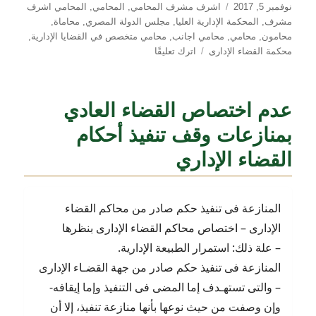
نُشرت
التصنيفات
نوفمبر 5, 2017
اشرف مشرف المحامي
,
المحامي
,
المحامي اشرف
في
مشرف
,
المحكمة الإدارية العليا
,
مجلس الدولة المصري
,
محاماة
,
محامون
,
محامي
,
محامي اجانب
,
محامي متخصص في القضايا الإدارية
,
على
محكمة القضاء الإدارى
اترك تعليقًا
دعاوى
إعادة
تصحيح
عدم اختصاص القضاء العادي
امتحانات
الجامعات
بمنازعات وقف تنفيذ أحكام
والثانوية
القضاء الإداري
العامة
المصرية
المنازعة فى تنفيذ حكم صادر من محاكم القضاء
الإدارى – اختصاص محاكم القضاء الإدارى بنظرها
– علة ذلك: استمرار الطبيعة الإدارية.
المنازعة فى تنفيذ حكم صادر من جهة القضـاء الإدارى
– والتى تستهـدف إما المضى فى التنفيذ وإما إيقافه-
وإن وصفت من حيث نوعها بأنها منازعة تنفيذ، إلا أن