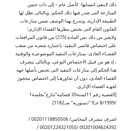
ذلك لاينفى انتسابها- كأصل عام – إلى ذات جنس
المنازعة التى صدر فيها ذلك الحكم، وبالتالى تظل لها
الطبيعة الإدارية، وتندرج بهذا الوصف ضمن منازعات
القانون العام التى يختص بنظرها القضاء الإدارى؛
ولايغير من ذلك نص المادة (275) من قانون المرافعات
على اختصاص قاضى التنفيذ- باعتباره شعبـة من شعب
القضـاء العادى- بمنازعات التنفيذ الموضوعيـة والوقتية
، إذ هو من قبيل الاختصاص النوعى، وبالتالى ينصرف
هذا الحكم إلى منازعات التنفيذ التى تختص بأصلها جهة
القضاء العادى، دون أن تجاوزهـا إلى اختصاص محجوز
لجهـة القضاء الإدارى.
[القضية رقم 11لسنة20 قضائية”تنازع”بجلسة1
/8/1999 جـ9 “دستورية” صـ1182]
اشرف مشرف المحامي/ 00201118850506 /
00201004624392 /00201224321055 /