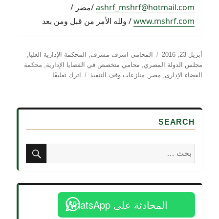
ashrf_mshrf@hotmail.com
/مصر /
www.mshrf.com
/ ولله الأمر من قبل ومن بعد
نُشرت
التصنيفات
أبريل 23, 2016
المحامي اشرف مشرف
,
المحكمة الإدارية العليا
,
في
مجلس الدولة المصري
,
محامي متخصص في القضايا الإدارية
,
محكمة
على
القضاء الإدارى
,
مصر
,
منازعات وقف التنفيذ
اترك تعليقًا
عدم
اختصاص
القضاء
العادي
SEARCH
بمنازعات
وقف
تنفيذ
بحث
البحث
أحكام
عن:
القضاء
الإداري
المحادثة على WhatsApp