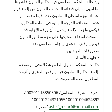
وإذ خالف الحكم المطعون فيه أحكام القانون فأهدرها
بما انتهى به إلى قضائه المخالف للقانون من إلغاء قرار
اعتماد نتيجة امتحان المطعون ضده فيما تضمنه من
عدم استحقاقه الدرجة النهائية فى المادة المذكورة
فيكون واجب الإلغاء وإذ تريه أن ورقة الإجابة قد
استوفت أوضاع تصحيحها على وجه مطابق للقانون
فيتعين رفض الدعوى وإلزام المطعون ضده
مصروفات الدرجتين.
* فلهذه الأسباب
حكمت المحكمة بقبول الطعن شكلا وفى موضوعه
بإلغاء الحكم المطعون فيه وبرفض الدعوى وألزمت
المطعون ضده المصروفات.
اشرف مشرف المحامي/ 00201118850506 /
00201004624392 /00201224321055 /
ashrf_mshrf@hotmail.com
/مصر /