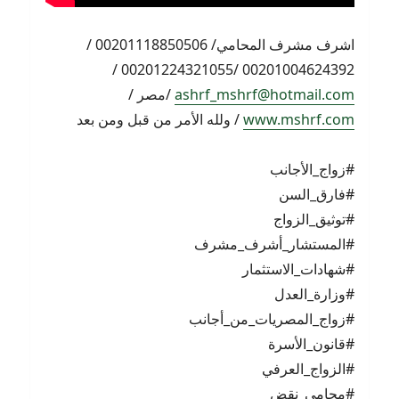
اشرف مشرف المحامي/ 00201118850506 /
00201004624392 /00201224321055 /
ashrf_mshrf@hotmail.com
/مصر /
www.mshrf.com
/ ولله الأمر من قبل ومن بعد
#زواج_الأجانب
#فارق_السن
#توثيق_الزواج
#المستشار_أشرف_مشرف
#شهادات_الاستثمار
#وزارة_العدل
#زواج_المصريات_من_أجانب
#قانون_الأسرة
#الزواج_العرفي
#محامي_نقض