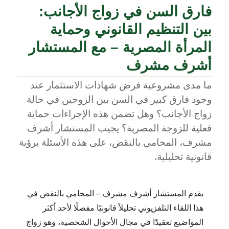
زواج
فارق السن في زواج الأجانب:
الأجانب
في
بين التنظيم القانوني وحماية
مصر:
شرح
المرأة المصرية – مع المستشار
شامل
أشرف مشرف
من
المحامي
ما مدى مشروعية فرض شهادات الاستثمار عند
أشرف
وجود فارق كبير في السن بين الزوجين في حالة
مشرف
زواج الأجانب؟ وهل تضمن هذه الإجراءات حماية
فعلية للزوجة المصرية؟ يجيب المستشار أشرف
مشرف، المحامي بالنقض، على هذه الأسئلة برؤية
قانونية تحليلية.
يقدم المستشار أشرف مشرف – المحامي بالنقض في
هذا اللقاء التلفزيوني تحليلاً قانونيًا مفصلًا لأحد أكثر
المواضيع تعقيدًا في مجال الأحوال الشخصية، وهو زواج