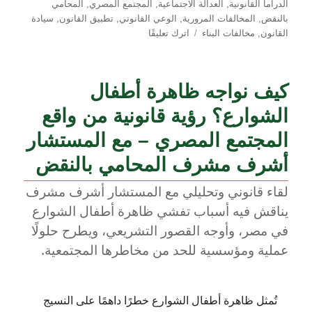
الدراما القانونية
,
العدالة الاجتماعية
,
المجتمع المصري
,
المحامي
بالنقض
,
المخالفات المرورية
,
الوعي القانوني
,
تطبيق القانون
,
سيادة
على
القانون
,
مخالفات البناء
اترك تعليقًا
ثقافة
احترام
القانون
كيف نواجه ظاهرة أطفال
في
مصر
الشوارع؟ رؤية قانونية من واقع
–
قراءة
المجتمع المصري – مع المستشار
تحليلية
أشرف مشرف المحامي بالنقض
مع
المستشار
لقاء قانوني وتحليلي مع المستشار أشرف مشرف
أشرف
يناقش فيه أسباب تفشي ظاهرة أطفال الشوارع
مشرف
المحامي
في مصر، وأوجه القصور التشريعي، ويطرح حلولًا
بالنقض
عملية ومؤسسية للحد من مخاطرها المجتمعية.
تُمثل ظاهرة أطفال الشوارع خطرًا داهمًا على النسيج