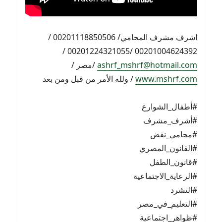
اشرف مشرف المحامي/ 00201118850506 /
00201004624392 /00201224321055 /
ashrf_mshrf@hotmail.com
/مصر /
www.mshrf.com
/ ولله الأمر من قبل ومن بعد
#أطفال_الشوارع
#أشرف_مشرف
#محامي_نقض
#القانون_المصري
#قانون_الطفل
#الرعاية_الاجتماعية
#التشرد
#التعليم_في_مصر
#ظواهر_اجتماعية