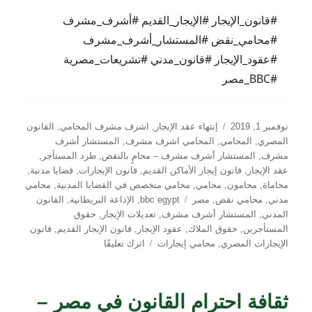
#قانون_الإيجار #الإيجار_القديم #أشرف_مشرف
#محامي_نقض #المستشار_أشرف_مشرف
#عقود_الإيجار #قانون_مدني #تشريعات_مصرية
#BBC_مصر
نُشرت
التصنيفات
نوفمبر 1, 2019
إنتهاء عقد الإيجار
,
اشرف مشرف المحامي
,
القانون
في
المصري
,
المحامي
,
المحامي اشرف مشرف
,
المستشار أشرف
مشرف
,
المستشار أشرف مشرف – محامٍ بالنقض
,
طرد المستأجر
,
عقد الإيجار
,
قانون إيجار الأماكن القديم
,
قانون الإيجارات
,
قضايا مدنية
,
محاماة
,
محامون
,
محامي
,
محامي متخصص في القضايا المدنية
,
محامي
الوسوم
مدني
,
محامي نقض
,
مصر
bbc egypt
,
الإذاعة البريطانية
,
القانون
المدني
,
المستشار أشرف مشرف
,
تعديلات الإيجار
,
حقوق
المستأجرين
,
حقوق الملاك
,
عقود الإيجار
,
قانون الإيجار القديم
,
قانون
على
الإيجارات المصري
,
محامي إيجارات
اترك تعليقًا
قانون
الإيجار
القديم
ثقافة احترام القانون في مصر –
في