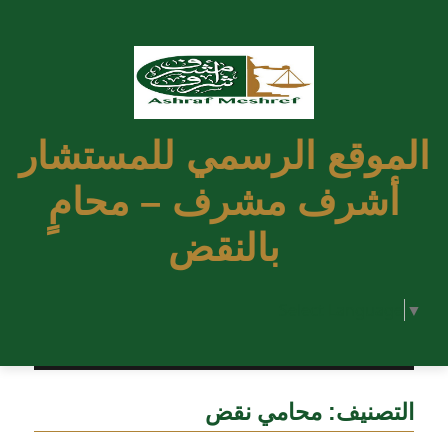
الموقع الرسمي للمستشار
أشرف مشرف – محامٍ
بالنقض
Select Language
▼
التصنيف:
محامي نقض