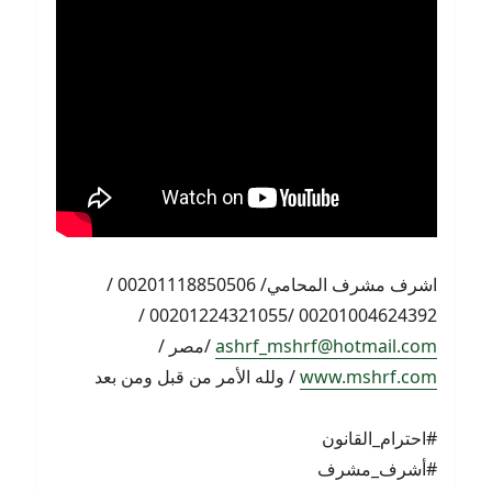
اشرف مشرف المحامي/ 00201118850506 /
00201004624392 /00201224321055 /
ashrf_mshrf@hotmail.com
/مصر /
www.mshrf.com
/ ولله الأمر من قبل ومن بعد
#احترام_القانون
#أشرف_مشرف