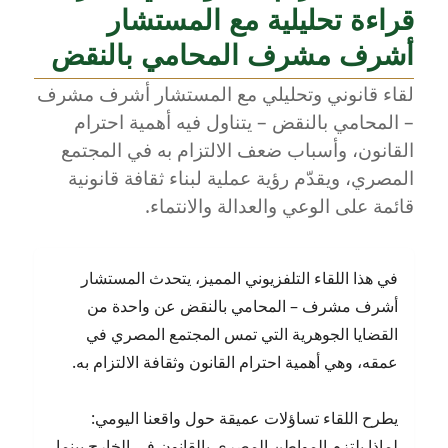
مصر:
قراءة تحليلية مع المستشار
قراءة
قانونية
أشرف مشرف المحامي بالنقض
مع
لقاء قانوني وتحليلي مع المستشار أشرف مشرف
المستشار
أشرف
– المحامي بالنقض – يتناول فيه أهمية احترام
مشرف
القانون، وأسباب ضعف الالتزام به في المجتمع
في
المصري، ويقدّم رؤية عملية لبناء ثقافة قانونية
لقاء
إذاعي
قائمة على الوعي والعدالة والانتماء.
مع
BBC
في هذا اللقاء التلفزيوني المميز، يتحدث المستشار
أشرف مشرف – المحامي بالنقض عن واحدة من
القضايا الجوهرية التي تمس المجتمع المصري في
عمقه، وهي أهمية احترام القانون وثقافة الالتزام به.
يطرح اللقاء تساؤلات عميقة حول واقعنا اليومي:
لماذا يلتزم المواطن المصري بالقانون في الخارج بينما