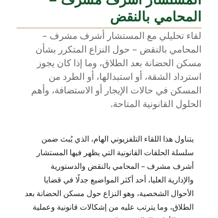
القانوني
المحامي بالنقض
وحماية
المرأة
لقاء تحليلي مع المستشار أشرف مشرف –
المصرية
المحامي بالنقض – حول النزاع المتكرر بشأن
–
مع
مسكن الحضانة بعد الطلاق، وما إذا كان يجوز
المستشار
استرداد الشقة، أو استبدالها، أو الطرد من
أشرف
المسكن في حالات الإيجار أو الاستضافة، وأهم
مشرف
الحلول القانونية المتاحة.
يتناول هذا اللقاء التلفزيوني الهام، الذي يُبث ضمن
سلسلة الحلقات القانونية التي يظهر فيها المستشار
أشرف مشرف – المحامي بالنقض والدستورية
والإدارية العليا، أحد أكثر المواضيع جدلًا في قضايا
الأحوال الشخصية، وهو النزاع حول مسكن الحضانة بعد
الطلاق، وما يترتب عليه من إشكالات قانونية وعملية