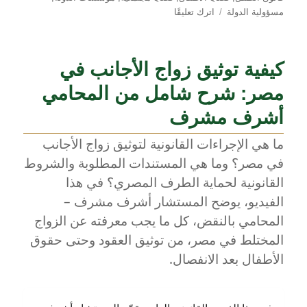
على
مسؤولية الدولة
اترك تعليقًا
كيف
نواجه
ظاهرة
كيفية توثيق زواج الأجانب في
أطفال
الشوارع؟
مصر: شرح شامل من المحامي
رؤية
أشرف مشرف
قانونية
من
ما هي الإجراءات القانونية لتوثيق زواج الأجانب
واقع
المجتمع
في مصر؟ وما هي المستندات المطلوبة والشروط
المصري
القانونية لحماية الطرف المصري؟ في هذا
–
الفيديو، يوضح المستشار أشرف مشرف –
مع
المستشار
المحامي بالنقض، كل ما يجب معرفته عن الزواج
أشرف
المختلط في مصر، من توثيق العقود وحتى حقوق
مشرف
الأطفال بعد الانفصال.
المحامي
بالنقض