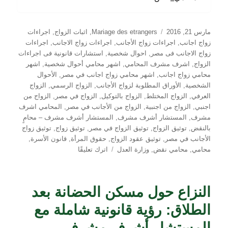
نُشرت
التصنيفات
مارس 21, 2016
Mariage des etrangers
,
اثبات الزواج
,
اجراءات
في
زواج اجانب
,
اجراءات زواج الأجانب
,
اجراءات زواج الاجانب
,
اجراءات
زواج الاجانب فى مصر
,
احوال شخصية
,
استشارات قانونية فى اجراءات
الزواج
,
اشرف مشرف المحامي
,
اشهر محامي أحوال شخصية
,
اشهر
محامي زواج اجانب
,
اشهر محامي زواج اجانب في مصر
,
الأحوال
الشخصية
,
الأوراق المطلوبة لزواج الأجانب
,
الزواج الرسمي
,
الزواج
العرفي
,
الزواج المختلط
,
الزواج بالتوكيل
,
الزواج في مصر
,
الزواج من
اجنبي
,
الزواج من اجنبية
,
الزواج من الأجانب في مصر
,
المحامي اشرف
مشرف
,
المستشار أشرف مشرف
,
المستشار أشرف مشرف – محامٍ
بالنقض
,
توثيق الزواج
,
توثيق الزواج في مصر
,
توثيق زواج
,
توثيق زواج
الأجانب في مصر
,
توثيق عقود الزواج
,
حقوق المرأة
,
قانون الأسرة
,
على
محامي
,
محامي نقض
,
وزارة العدل
اترك تعليقًا
فارق
السن
في
النزاع حول مسكن الحضانة بعد
زواج
الأجانب:
الطلاق: رؤية قانونية شاملة مع
بين
التنظيم
المستشار أشرف مشرف –