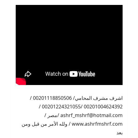
اشرف مشرف المحامي/ 00201118850506 /
00201004624392 /00201224321055 /
ashrf_mshrf@hotmail.com /مصر /
www.ashrfmshrf.com / ولله الأمر من قبل ومن
بعد