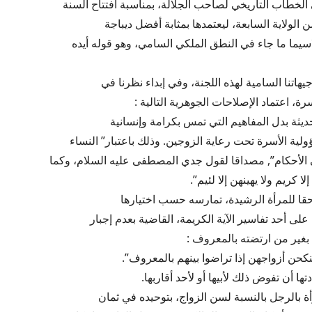
الخطاب التاريخي لصاحب الجلالة، بمناسبة افتتاح السنة
ن الولاية السابعة، ليعتمدها بمثابة أفضل ديباجة
اسيما ما جاء في النطق الملكي السامي، وهو قوله أيده
جيهاتنا السامية لهذه اللجنة، وفي إبداء نظرنا في
، اعتماد الإصلاحات الجوهرية التالية :
حديثة بدل المفاهيم التي تمس بكرامة وإنسانية
لية الأسرة تحت رعاية الزوجين. وذلك باعتبار” النساء
الأحكام”, مصداقا لقول جدي المصطفى عليه السلام، وكما
ا كريم ولا يهينهن إلا لئيم”.
ة حقا للمرأة الرشيدة، تمارسه حسب اختيارها
على أحد تفاسير الآية الكريمة، القاضية بعدم إجبار
 بغير من ارتضته بالمعروف :
نكحن أزواجهن إذا تراضوا بينهم بالمعروف”.
ها أن تفوض ذلك لأبيها أو لأحد أقاربها.
رأة بالرجل بالنسبة لسن الزواج، بتوحيده في ثمان