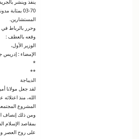
ينفذ وينشر بالجري
المغربية
03-70 بمثابة مدونة الأسرة، كما وافق عليه مجلس النواب ومجلس
المستشارين.
وحرر بالرباط في 12 من ذي الحجة 1424 (3 فبراير 2004).
وقعه بالعطف :
الوزير الأول،
الإمضاء : إدريس ج
*
**
الديباجة
لقد جعل مولانا أم
الله، منذ اعتلائه
المشروع المجتمعي 
ومن ذلك إنصاف ال
بمقاصد الإسلام ال
على روح العصر وم