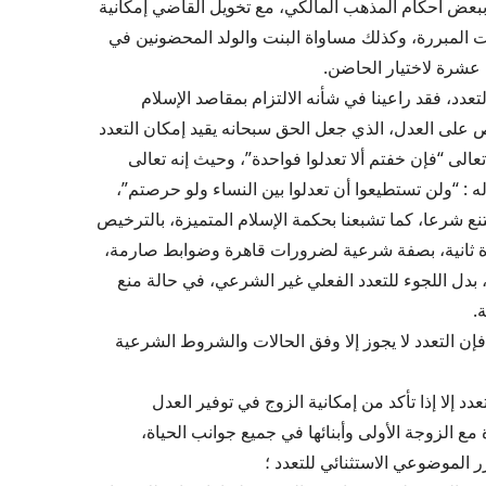
بعض أحكام المذهب المالكي، مع تخويل القاضي إمكانية
 المبررة، وكذلك مساواة البنت والولد المحضونين في
عشرة لاختيار الحاضن.
لتعدد، فقد راعينا في شأنه الالتزام بمقاصد الإسلام
على العدل، الذي جعل الحق سبحانه يقيد إمكان التعدد
عالى “فإن خفتم ألا تعدلوا فواحدة”، وحيث إنه تعالى
ه : “ولن تستطيعوا أن تعدلوا بين النساء ولو حرصتم”،
ع شرعا، كما تشبعنا بحكمة الإسلام المتميزة، بالترخيص
أة ثانية، بصفة شرعية لضرورات قاهرة وضوابط صارمة،
بدل اللجوء للتعدد الفعلي غير الشرعي، في حالة منع
.
إن التعدد لا يجوز إلا وفق الحالات والشروط الشرعية
عدد إلا إذا تأكد من إمكانية الزوج في توفير العدل
ع الزوجة الأولى وأبنائها في جميع جوانب الحياة،
رر الموضوعي الاستثنائي للتعدد ؛