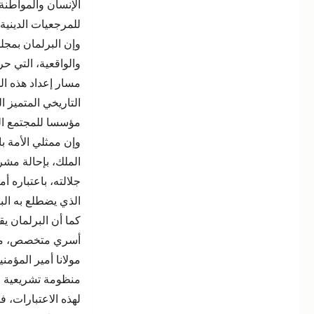
الإنسان والمواطنة
للمرجعيات الدينية 
وإن البرلمان بمجل
والواقعية، التي ح
مسار إعداد هذه الم
التاريخي المتميز ال
مؤسسا للمجتمع ال
وإن ممثلي الأمة با
الملك، بإحالة مشر
جلالته، باعتباره أ
الذي يضطلع به الب
كما أن البرلمان ي
أسري متخصص، منص
مولانا أمير المؤمن
منظومة تشريعية م
لهذه الاعتبارات، فإ