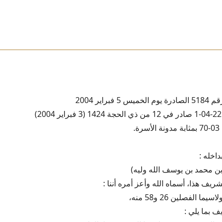
براير 2004
.
اخله :
ن محمد بن يوسف الله وليه)
ريف هذا، أسماه الله وأعز أمره أننا :
ا الفصلين 26 و58 منه،
ف بما يلي :