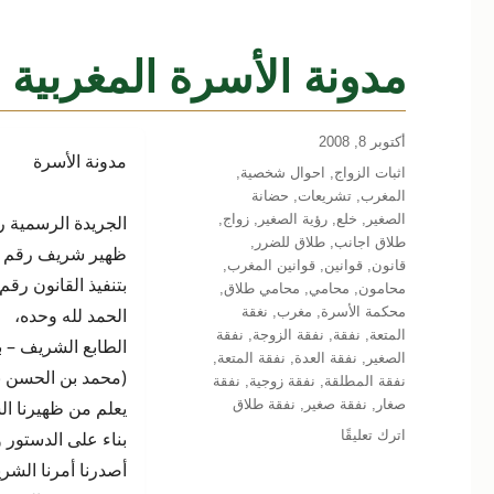
مدونة الأسرة المغربية
نُشرت
أكتوبر 8, 2008
مدونة الأسرة
في
التصنيفات
اثبات الزواج
,
احوال شخصية
,
المغرب
,
تشريعات
,
حضانة
الصغير
,
خلع
,
رؤية الصغير
,
زواج
,
الجريدة الرسمية رقم 5184 الصادرة يوم الخميس 5 ف
طلاق اجانب
,
طلاق للضرر
,
ظهير شريف رقم 22-04-1 صادر في 12 من ذي الحجة 1424 (3 فبراير 2004)
قانون
,
قوانين
,
قوانين المغرب
,
بتنفيذ القانون رقم 03-70 بمثابة مدونة الأسرة
محامون
,
محامي
,
محامي طلاق
,
محكمة الأسرة
,
مغرب
,
نغقة
الحمد لله وحده،
المتعة
,
نفقة
,
نفقة الزوجة
,
نفقة
الطابع الشريف – بد
الصغير
,
نفقة العدة
,
نفقة المتعة
,
(محمد بن الحسن ب
نفقة المطلقة
,
نفقة زوجية
,
نفقة
صغار
,
نفقة صغير
,
نفقة طلاق
يعلم من ظهيرنا الش
على
اترك تعليقًا
بناء على الدستور ولاسيم
مدونة
أصدرنا أمرنا الشري
الأسرة