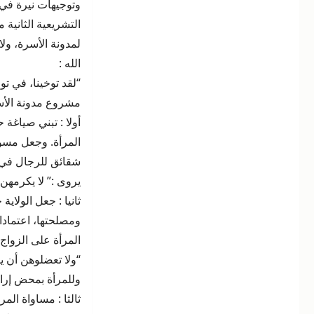
وتوجيهات نيرة في 
التشريعية الثانية م
لمدونة الأسرة، ول
الله :
“لقد توخينا، في تو
مشروع مدونة الأسرة
أولا : تبني صياغة 
المرأة. وجعل مسؤو
شقائق للرجال في 
يروى :” لا يكرمهن إل
ثانيا : جعل الولاي
ومصلحتها، اعتمادا 
المرأة على الزواج
“ولا تعضلوهن أن ي
وللمرأة بمحض إرادت
ثالثا : مساواة الم