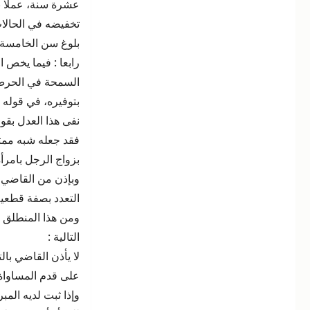
عشرة سنة، عملا ب
تخفيضه في الحالات
بلوغ سن الخامسة 
رابعا : فيما يخص ا
السمحة في الحرص 
بتوفيره، في قوله ت
نفى هذا العدل بقول
فقد جعله شبه ممتن
بزواج الرجل بامر
وبإذن من القاضي، 
التعدد بصفة قطعية
ومن هذا المنطلق ف
التالية :
لا يأذن القاضي بالت
على قدم المساواة م
وإذا ثبت لديه المب