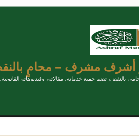
 أشرف مشرف – محامٍ بالنق
 بالنقض، تضم جميع خدماته، مقالاته، وفيديوهاته القانونية.