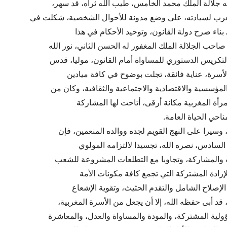
له جلالة الملك محمد الخامس، طيب الله ثراه، قد سهر،
غرب لسيادته، على وضع مدونة للأحوال الشخصية، شكلت في
ي بناء صرح دولة القانون، وتوحيد الأحكام في هذا
احب الجلالة الملك المغفور له الحسن الثاني، نور الله
لتكريس الدستوري للمساواة أمام القانون، موليا، قدس
الأسرة، عناية فائقة، تجلت بوضوح في كافة ميادين
المؤسسية والاقتصادية والاجتماعية والثقافية، وكان من
لمرأة المغربية مكانة أرقى، أتاحت لها المشاركة
احي الحياة العامة.
سيرا على النهج القويم لجده ووالده المنعمين، فإن
السادس، نصره الله، تجسيدا لالتزامه المولوي
 والمشاركة، وتجاوبا مع التطلعات المشروعة للشعب
لإرادة المشتركة التي تجمع كافة مكونات الأمة
الإصلاح الشامل والتقدم الحثيث، وتقوية الإشعاع
قد أبى حفظه الله، إلا أن يجعل من الأسرة المغربية،
ولية المشتركة، والمودة والمساواة والعدل، والمعاشرة