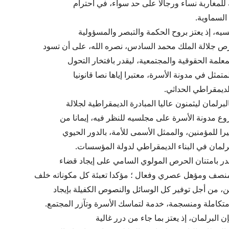
 للمغاربة نساء ورجالا على حد سواء، في احترام
السماوية.
سيه، إذ يعتز بروح الحكمة والتبصر والمسؤولية
رص جلالة الملك محمد السادس، نصره الله، على أن تسود
علمة الحقوقية والمجتمعية، ليقدر بافتخار التحول
متمثل في مدونة الأسرة، معتبرا إياها نصا قانونيا
ديمقراطي الحداثي.
لبرلمان ليثمنون عاليا المبادرة الديمقراطية لجلالة
وع مدونة الأسرة على مجلسيه للنظر فيه، إيمانا من
ميرا للمؤمنين، والممثل الأسمى للأمة، بالدور الحيوي
رلمان في البناء الديمقراطي لدولة المؤسسات.
قدر بامتنان الحرص المولوي السامي على إيجاد قضاء
ف ومؤهل عصري وفعال ؛ مؤكدا تعبئة كل مكوناته خلف
ين، من أجل توفير كل الوسائل والنصوص الكفيلة بإيجاد
تكاملة ومنسجمة، خدمة لتماسك الأسرة وتآزر المجتمع.
ن البرلمان، إذ يعتز بما جاء من درر غالية