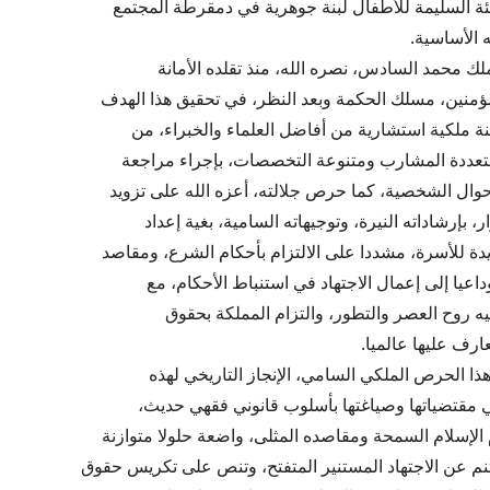
ة السليمة للأطفال لبنة جوهرية في دمقرطة المجتمع
ه الأساسية.
لك محمد السادس، نصره الله، منذ تقلده الأمانة
ؤمنين، مسلك الحكمة وبعد النظر، في تحقيق هذا الهدف
 ملكية استشارية من أفاضل العلماء والخبراء، من
متعددة المشارب ومتنوعة التخصصات، بإجراء مراجعة
حوال الشخصية، كما حرص جلالته، أعزه الله على تزويد
، بإرشاداته النيرة، وتوجيهاته السامية، بغية إعداد
ة للأسرة، مشددا على الالتزام بأحكام الشرع، ومقاصد
اعيا إلى إعمال الاجتهاد في استنباط الأحكام، مع
يه روح العصر والتطور، والتزام المملكة بحقوق
ارف عليها عالميا.
هذا الحرص الملكي السامي، الإنجاز التاريخي لهذه
في مقتضياتها وصياغتها بأسلوب قانوني فقهي حديث،
الإسلام السمحة ومقاصده المثلى، واضعة حلولا متوازنة
م عن الاجتهاد المستنير المتفتح، وتنص على تكريس حقوق