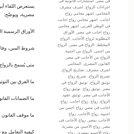
فى مصر
,
استشارات قانونية فى
يستعرض اللقاء أبرز
اجراءات الزواج
,
اشرف مشرف
المحامي
,
اشهر محامي زواج
مصرية، ويوضّح:
اجانب
,
اشهر محامي زواج اجانب
في الوطن العربي
,
اشهر محامي
الأوراق الرسمية 
زواج اجانب في مصر
,
الأوراق
المطلوبة لزواج الأجانب
,
الزواج
المختلط
,
الزواج في مصر
,
الزواج
شروط السن، وفارق
من اجنبي
,
الزواج من اجنبية
,
الزواج من الأجانب في مصر
,
القانون المصري
,
المحامي
متى يُسمح بالزواج
اشرف مشرف
,
تصاريح الزواج
,
تصريح الزواج
,
تصريح زواج
,
ما الفرق بين التو
توثيق الزواج
,
توثيق الزواج في
مصر
,
توثيق زواج
,
توثيق زواج
الأجانب في مصر
,
توثيق عقود
ما الضمانات القانو
الزواج
,
زواج
,
زواج اجانب
,
زواج
اجانب فى مصر
,
زواج اجنبي من
اجنبية
,
زواج الأجانب
,
زواج
ما موقف القانون 
الأجانب بمصر
,
زواج الأجانب فى
مصر
,
زواج الأجنبي من مصرية
,
كيفية التعامل مع ت
زواج الأجنبية بمصري
,
زواج