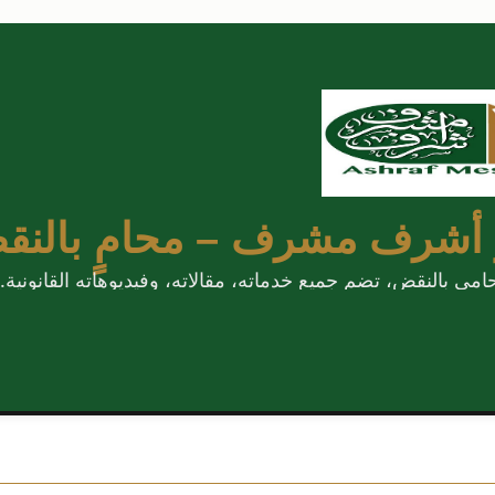
 أشرف مشرف – محامٍ بالنق
 بالنقض، تضم جميع خدماته، مقالاته، وفيديوهاته القانونية.