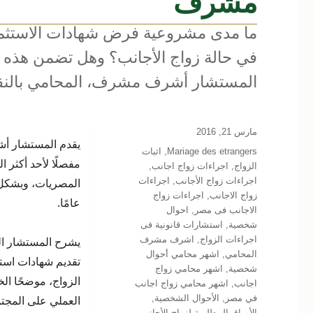
مشرف
ما مدى مشروعية فرض شهادات الاستثمار
في حالة زواج الأجانب؟ وهل تضمن هذه ا
المستشار أشرف مشرف، المحامي بالنقض، 
نُشرت
مارس 21, 2016
يقدم المستشار أشر
في
التصنيفات
Mariage des etrangers
,
اثبات
مفصلًا لأحد أكثر 
الزواج
,
اجراءات زواج اجانب
,
اجراءات زواج الأجانب
,
اجراءات
زواج الاجانب
,
اجراءات زواج
عامًا.
الاجانب فى مصر
,
احوال
شخصية
,
استشارات قانونية فى
اجراءات الزواج
,
اشرف مشرف
يشرح المستشار الت
المحامي
,
اشهر محامي أحوال
تقديم شهادات است
شخصية
,
اشهر محامي زواج
الزواج، موضحًا الخل
اجانب
,
اشهر محامي زواج اجانب
في مصر
,
الأحوال الشخصية
,
العملي على المجتم
الأوراق المطلوبة لزواج الأجانب
,