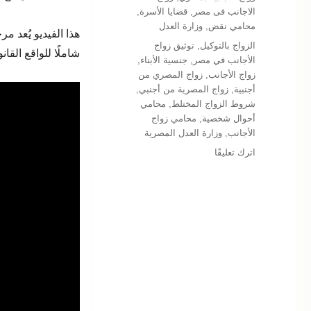
الاجانب فى مصر
,
قضايا الأسرة
,
محامي نقض
,
وزارة العدل
هذا الفيديو يُعد م
الوسوم
الزواج بالتوكيل
,
توثيق زواج
شاملًا للواقع الق
الأجانب في مصر
,
جنسية الأبناء
,
زواج الأجانب
,
زواج المصري من
أجنبية
,
زواج المصرية من أجنبي
,
شروط الزواج المختلط
,
محامي
أحوال شخصية
,
محامي زواج
الأجانب
,
وزارة العدل المصرية
على
اترك تعليقًا
كيفية
توثيق
زواج
الأجانب
في
مصر:
شرح
شامل
من
المحامي