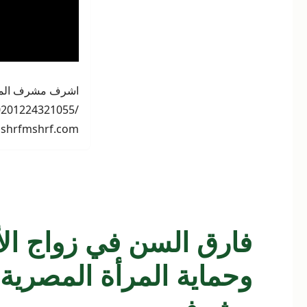
أشرف
مشرف
www.ashrfmshrf.com / ولله الأمر م
فارق السن في زواج الأج
وحماية المرأة المصري