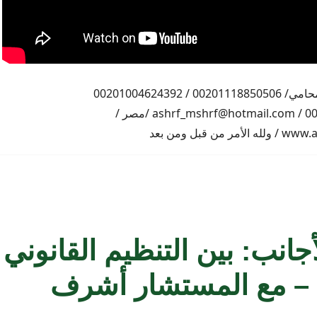
اشرف مشرف المحامي/ 00201118850506 / 00201004624392
/00201224321055 / ashrf_mshrf@hotmail.com /مصر /
ن قبل ومن بعد
انب: بين التنظيم القانوني
ة – مع المستشار أشرف