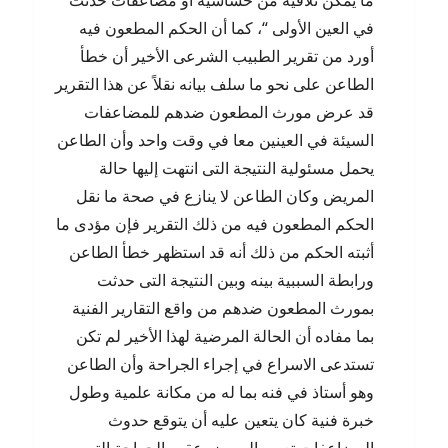
ما يمكن تلافيه من حساسية أو مضاعفات حدثت
في العين الأولى “، كما أن الحكم المطعون فيه
أورد من تقرير الطبيب الشرعى الأخير أن خطأ
الطاعن على نحو ما سلف بيانه نقلاً عن هذا التقرير
قد عرض مورث المطعون ضدهم للمضاعفات
السيئة في العينين معا في وقت واحد وأن الطاعن
يحمل مسئولية النتيجة التى انتهت إليها حالة
المريض وكان الطاعن لا ينازع في صحة ما نقل
الحكم المطعون فيه من ذلك التقرير فإن مؤدى ما
أثبته الحكم من ذلك أنه قد استظهر خطأ الطاعن
ورابطة السببية بينه وبين النتيجة التى حدثت
بمورث المطعون ضدهم من واقع التقارير الفنية
بما مفاده أن الحالة المرضية لهذا الأخير لم تكن
تستدعى الاسراع في إجراء الجراحة وأن الطاعن
وهو أستاذ في فنه بما له من مكانة علمية وطول
خبرة فنية كان يتعين عليه أن يتوقع حدوث