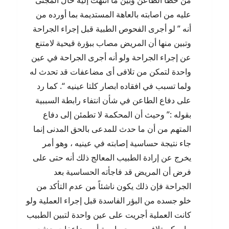
من خطأ الطاعن وبين ما انتهت إليه حال المجنى
عليه من اصابته بالعاهة المستديمة بما أورده من
أنه ” لو أجرى الفحوص الطبية قبل إجراء الجراحة
وتبين منها أن المريض مصاب ببؤرة قيحية لامتنع
عن إجراء الجراحة ولو أنه أجرى الجراحة في عين
واحدة لتمكن من تلافى أى مضاعفات قد تحدث له
ولما تسبب في افقاده ابصار كلتا عينيه “. كما رد
على دفاع الطاعن في شأن انتفاء رابطة السببية
بقوله :” وحيث أن المحكمة لا تطمئن إلى دفاع
المتهم من أن ما حدث للمدعى بالحق المدنى إنما
جاء نتيجة حساسية إصابته في عينيه ، وهو أمر
يخرج عن إرادة الطبيب المعالج ذلك أنه حتى على
فرض أن المريض قد فاجأته الحساسية بعد
الجراحة فإن ذلك يكون ناشئاً من عدم التأكد من
خلو جسده من البؤر الفاسدة قبل إجراء العملية ولو
كانت العملية أجريت على عين واحدة لتبين الطبيب