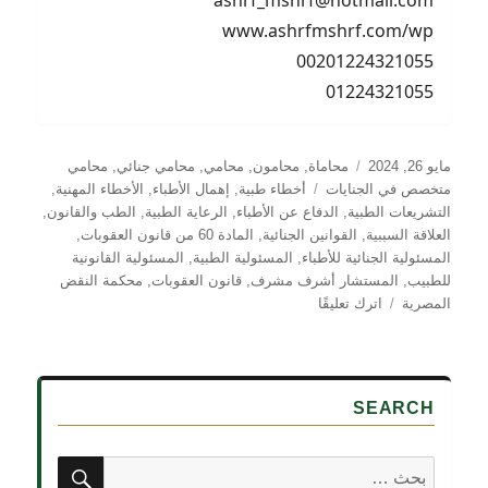
ashrf_mshrf@hotmail.com
www.ashrfmshrf.com/wp
00201224321055
01224321055
نُشرت
التصنيفات
مايو 26, 2024
محاماة
,
محامون
,
محامي
,
محامي جنائي
,
محامي
في
الوسوم
متخصص في الجنايات
أخطاء طبية
,
إهمال الأطباء
,
الأخطاء المهنية
,
التشريعات الطبية
,
الدفاع عن الأطباء
,
الرعاية الطبية
,
الطب والقانون
,
العلاقة السببية
,
القوانين الجنائية
,
المادة 60 من قانون العقوبات
,
المسئولية الجنائية للأطباء
,
المسئولية الطبية
,
المسئولية القانونية
للطبيب
,
المستشار أشرف مشرف
,
قانون العقوبات
,
محكمة النقض
على
المصرية
اترك تعليقًا
المسئولية
الجنائية
للأطباء
SEARCH
بحث
البحث