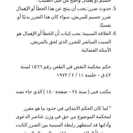
جسيم أو إهمال واضح من قبل الطبيب.
حدوث ضرر: يجب أن ينتج عن هذا الخطأ أو الإهمال
ضرر جسيم للمريض، سواء كان هذا الضرر بدنيًا أو
نفسيًا.
العلاقة السببية: يجب إثبات أن الخطأ أو الإهمال هو
السبب المباشر للضرر الذي لحق بالمريض.
الأمثلة القضائية
حكم محكمة النقض في الطعن رقم ۱٥٦٦ لسنة
٤۲ ق – جلسة ۱۱ / ۲ / ۱۹۷۳
مكتب فنى ( سنة ۲٤ – صفحة ۱۸۰ ) الذي جاء نصه
” لما كان الحكم الابتدائي في حدود ما هو مقرر
لمحكمة الموضوع من حق في وزن عناصر الدعوى
وأدلتها قد استظهر رابطة السببية بين الضرر الثابت