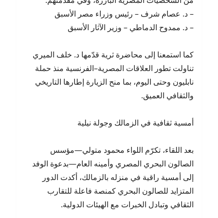
من الشخصيات المصرية البارزة، وفي مقدمتهم:
– د. عصام شرف – رئيس وزراء مصر الأسبق
– د. ممدوح الدماطي – وزير الآثار الأسبق
كما استمعنا إلى محاضرة ثرية قدّمها د. خلف الميري
تناولت تطور العلاقات المصرية–الفرنسية منذ حملة
نابليون وحتى اليوم، بما منح الزيارة إطارها التاريخي
والثقافي العميق.
أمسية ثقافية في الزمالك وجولة نيلية
بعد اللقاء، تكرّم اللواء محمود متولي—مؤسس
الصالون البحري المصري وأمينه العام—بدعوة الوفد
إلى أمسية راقية في منزله بالزمالك، أكدت الدور
المتزايد للصالون البحري كمنصة فاعلة للتقارب
الثقافي وتبادل الخبرات مع الهيئات الدولية.