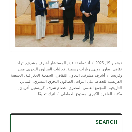
نُشرت
التصنيفات
نوفمبر 19, 2025
أنشطة ثقافية
,
المستشار أشرف مشرف
,
تراث
في
ثقافي
,
تعاون دولي
,
زيارات رسمية
,
فعاليات الصالون البحري
,
مصر
الوسوم
وفرنسا
أشرف مشرف
,
التعاون الثقافي
,
الجمعية الجغرافية
,
الجمعية
الفرنسية للحفاظ على التراث
,
الصالون البحري المصري
,
المباني
التاريخية
,
المجمع العلمي المصري
,
عصام شرف
,
كريستين أدريان
,
على
مكتبة القاهرة الكبرى
,
ممدوح الدماطي
اترك تعليقًا
التعاون
الثقافي
المصري–
الفرنسي:
SEARCH
مشاركة
الصالون