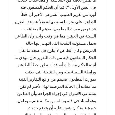
ما يمكن تلافيه من حساسية أو مضاعفات حدثت
في العين الأولى “، كما أن الحكم المطعون فيه
أورد من تقرير الطبيب الشرعى الأخير أن خطأ
الطاعن على نحو ما سلف بيانه نقلاً عن هذا التقرير
قد عرض مورث المطعون ضدهم للمضاعفات
السيئة في العينين معا في وقت واحد وأن الطاعن
يحمل مسئولية النتيجة التى انتهت إليها حالة
المريض وكان الطاعن لا ينازع في صحة ما نقل
الحكم المطعون فيه من ذلك التقرير فإن مؤدى ما
أثبته الحكم من ذلك أنه قد استظهر خطأ الطاعن
ورابطة السببية بينه وبين النتيجة التى حدثت
بمورث المطعون ضدهم من واقع التقارير الفنية
بما مفاده أن الحالة المرضية لهذا الأخير لم تكن
تستدعى الاسراع في إجراء الجراحة وأن الطاعن
وهو أستاذ في فنه بما له من مكانة علمية وطول
خبرة فنية كان يتعين عليه أن يتوقع حدوث