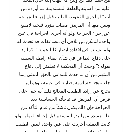
من خطأ الطاعن وبين ما انتهت إليه حال المجنى
عليه من اصابته بالعاهة المستديمة بما أورده من
أنه ” لو أجرى الفحوص الطبية قبل إجراء الجراحة
وتبين منها أن المريض مصاب ببؤرة قيحية لامتنع
عن إجراء الجراحة ولو أنه أجرى الجراحة في عين
واحدة لتمكن من تلافى أى مضاعفات قد تحدث له
ولما تسبب في افقاده ابصار كلتا عينيه “. كما رد
على دفاع الطاعن في شأن انتفاء رابطة السببية
بقوله :” وحيث أن المحكمة لا تطمئن إلى دفاع
المتهم من أن ما حدث للمدعى بالحق المدنى إنما
جاء نتيجة حساسية إصابته في عينيه ، وهو أمر
يخرج عن إرادة الطبيب المعالج ذلك أنه حتى على
فرض أن المريض قد فاجأته الحساسية بعد
الجراحة فإن ذلك يكون ناشئاً من عدم التأكد من
خلو جسده من البؤر الفاسدة قبل إجراء العملية ولو
كانت العملية أجريت على عين واحدة لتبين الطبيب