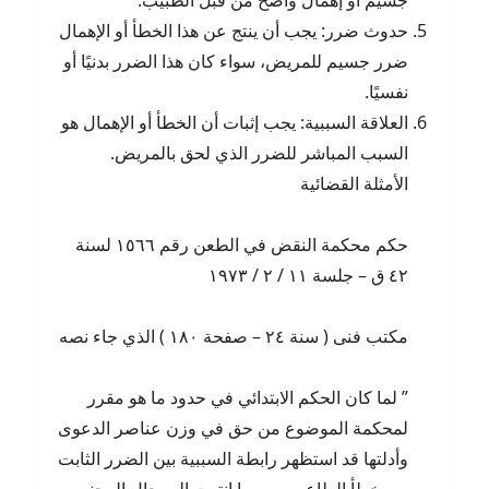
جسيم أو إهمال واضح من قبل الطبيب.
حدوث ضرر: يجب أن ينتج عن هذا الخطأ أو الإهمال
ضرر جسيم للمريض، سواء كان هذا الضرر بدنيًا أو
نفسيًا.
العلاقة السببية: يجب إثبات أن الخطأ أو الإهمال هو
السبب المباشر للضرر الذي لحق بالمريض.
الأمثلة القضائية
حكم محكمة النقض في الطعن رقم ۱٥٦٦ لسنة
٤۲ ق – جلسة ۱۱ / ۲ / ۱۹۷۳
مكتب فنى ( سنة ۲٤ – صفحة ۱۸۰ ) الذي جاء نصه
” لما كان الحكم الابتدائي في حدود ما هو مقرر
لمحكمة الموضوع من حق في وزن عناصر الدعوى
وأدلتها قد استظهر رابطة السببية بين الضرر الثابت