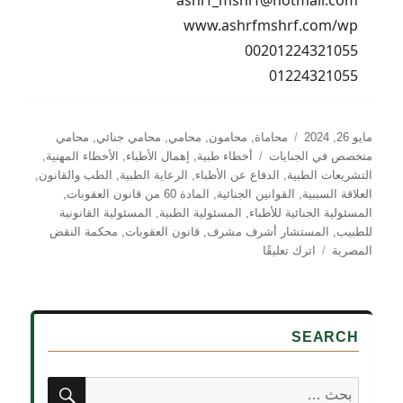
ashrf_mshrf@hotmail.com
www.ashrfmshrf.com/wp
00201224321055
01224321055
نُشرت
التصنيفات
مايو 26, 2024
محاماة
,
محامون
,
محامي
,
محامي جنائي
,
محامي
في
الوسوم
متخصص في الجنايات
أخطاء طبية
,
إهمال الأطباء
,
الأخطاء المهنية
,
التشريعات الطبية
,
الدفاع عن الأطباء
,
الرعاية الطبية
,
الطب والقانون
,
العلاقة السببية
,
القوانين الجنائية
,
المادة 60 من قانون العقوبات
,
المسئولية الجنائية للأطباء
,
المسئولية الطبية
,
المسئولية القانونية
للطبيب
,
المستشار أشرف مشرف
,
قانون العقوبات
,
محكمة النقض
على
المصرية
اترك تعليقًا
المسئولية
الجنائية
للأطباء
SEARCH
بحث
البحث