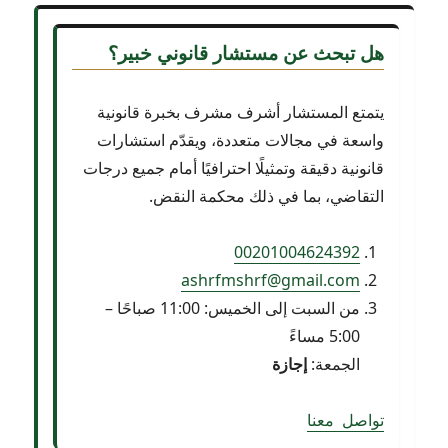
هل تبحث عن
مستشار قانوني خبير؟
يتمتع المستشار أشرف مشرف بخبرة قانونية
واسعة في مجالات متعددة، ويقدّم استشارات
قانونية دقيقة وتمثيلًا احترافيًا أمام جميع درجات
التقاضي، بما في ذلك محكمة النقض.
00201004624392
ashrfmshrf@gmail.com
من السبت إلى الخميس: 11:00 صباحًا –
5:00 مساءً
الجمعة:
إجازة
ت
وا
ص
ل
م
ع
ن
ا