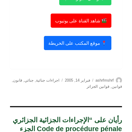
شاهد القناة على يوتيوب
موقع المكتب على الخريطة
الكاتب
نُشرت
التصنيفات
ashrfmshrf
فبراير 14, 2005
اجراءات جنائية
,
جنائي
,
قانون
,
في
قوانين
,
قوانين الجزائر
رأيان على “الإجراءات الجزائية الجزائري
Code de procédure pénale الجزء