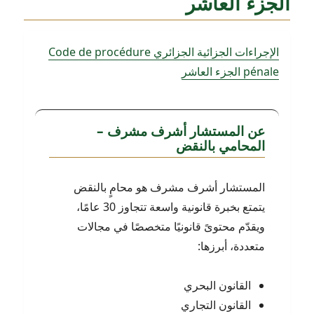
الجزء العاشر
الإجراءات الجزائية الجزائري Code de procédure
pénale الجزء العاشر
عن المستشار أشرف مشرف –
المحامي بالنقض
المستشار أشرف مشرف هو محامٍ بالنقض
يتمتع بخبرة قانونية واسعة تتجاوز 30 عامًا،
ويقدّم محتوىً قانونيًا متخصصًا في مجالات
متعددة، أبرزها:
القانون البحري
القانون التجاري