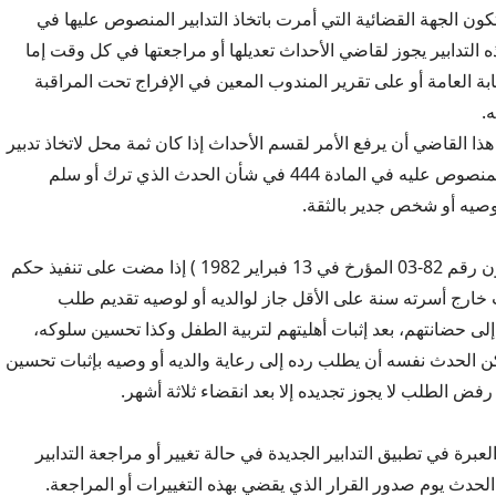
4: أيا ما تكون الجهة القضائية التي أمرت باتخاذ التدابير المنصوص عليها في
44 فإن هذه التدابير يجوز لقاضي الأحداث تعديلها أو مراجعتها في كل وقت إما
بة العامة أو على تقرير المندوب المعين في الإفراج تحت المراقبة
.
هذا القاضي أن يرفع الأمر لقسم الأحداث إذا كان ثمة محل لاتخاذ تدبير
من تدابير الإيداع المنصوص عليه في المادة 444 في شأن الحدث الذي ترك أو سلم
وصيه أو شخص جدير بالثقة.
المادة 483: (القانون رقم 82-03 المؤرخ في 13 فبراير 1982 ) إذا مضت على تنفيذ حكم
 خارج أسرته سنة على الأقل جاز لوالديه أو لوصيه تقديم طلب
إلى حضانتهم، بعد إثبات أهليتهم لتربية الطفل وكذا تحسين سلوكه،
كن الحدث نفسه أن يطلب رده إلى رعاية والديه أو وصيه بإثبات تحسين
فض الطلب لا يجوز تجديده إلا بعد انقضاء ثلاثة أشهر.
4: تكون العبرة في تطبيق التدابير الجديدة في حالة تغيير أو مراجعة التدابير
 الحدث يوم صدور القرار الذي يقضي بهذه التغييرات أو المراجعة.