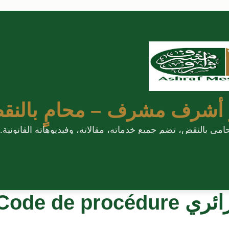
 أشرف مشرف – محامٍ بالنق
 بالنقض، تضم جميع خدماته، مقالاته، وفيديوهاته القانونية.
الإجراءات الجزائية الجزائري ode de procédure