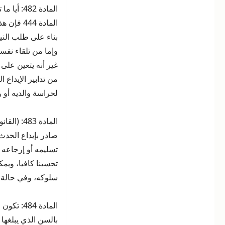
المادة 82
المادة 4
بناء على طلب النيا
وإما من تلقاء نفسه
غير أنه يتعين على 
لحراسة والديه أو 
صادر بإيداع الحدث
تسليمه أو إرجاعه 
تحسينا كافيا، ويم
سلوكه، وفي حالة ر
المادة 84
بالسن الذي يبلغها