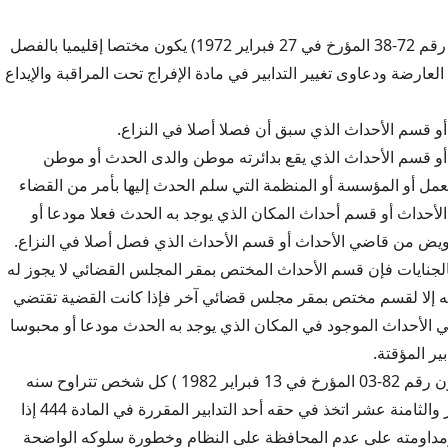
المادة 485: (الأمر رقم 72-38 المؤرخ في 27 فبراير 1972) يكون مختصا إقليميا بالفصل
عارضة ودعاوى تغيير التدابير في مادة الإفراج تحت المراقبة والإيداع
 أو قسم الأحداث الذي يقع بدائرته موطن والدى الحدث أو موطن
 أو المؤسسة أو المنظمة التي سلم الحدث إليها بأمر من القضاء
أحداث أو قسم أحداث المكان الذي يوجد به الحدث فعلا مودعا أو
ويض من قاضي الأحداث أو قسم الأحداث الذي فصل أصلا في النزاع.
ق بالجنايات فإن قسم الأحداث المختص بمقر المجلس القضائي لا يجوز له
إلا لقسم مختص بمقر مجلس قضائي آخر فإذا كانت القضية تقتضي
الأحداث الموجود في المكان الذي يوجد به الحدث مودعا أو محبوسا
بير المؤقتة.
المادة 486: (القانون رقم 82-03 المؤرخ في 13 فبراير 1982 ) كل شخص تتراوح سنه
بين السادسة عشر والثامنة عشر اتخذ في حقه أحد التدابير المقررة في المادة 444 إذا
مداومته على عدم المحافظة على النظام وخطورة سلوكه الواضحة