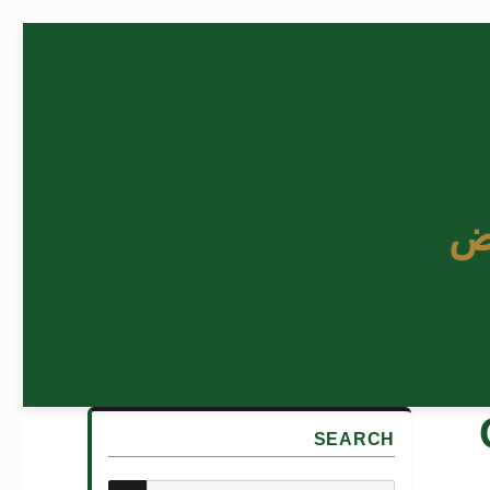
ض
C
SEARCH
بحث