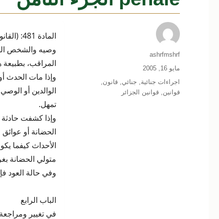
وصيه والشخص الذي 
الكاتب
ashrfmshrf
المراقب، بطبيعة هذ
نُشرت
مايو 16, 2005
وإذا مات الحدث أو
في
التصنيفات
اجراءات جنائية
,
جنائي
,
قانون
,
الوالدين أو الوصي 
قوانين
,
قوانين الجزائر
تمهل.
وإذا كشفت حادثة ع
الحضانة أو عوائق
الأحداث كيفما يكو
متولي الحضانة بغرامة مدنية من 100 إلى 500
وفي حالة العود ف
الباب الرابع
في تغيير ومراجعة 