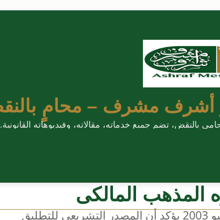
 أشرف مشرف – محامٍ بالنق
 بالنقض، تضم جميع خدماته، مقالاته، وفيديوهاته القانونية.
 المذهب المالكى
حكم محكمة النقض الصادر بتاريخ 28 يوليو 2003 يؤكد أن المصدر التشريعي للتطليق