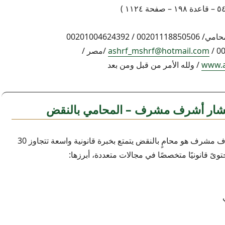
اشرف مشرف المحامي/ 00201118850506 / 00201004624392
ashrf_mshrf@hotmail.com
/مصر /
www.a
/ ولله الأمر من قبل ومن بعد
ار أشرف مشرف – المحامي بالنقض
المستشار أشرف مشرف هو محامٍ بالنقض يتمتع بخبرة قانونية واسعة تتجاوز 30
حتوىً قانونيًا متخصصًا في مجالات متعددة، أبرزها: