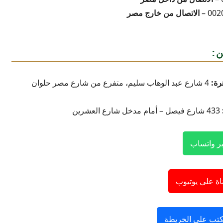
002
الاتصال من خارج مصر
ن:
رة:
4 شارع عبد الوهاب سليم، متفرع من شارع مصر حلوان
433 شارع فيصل – أمام مدخل شارع العشرين
ر واتساب
اة على يوتيوب
كتب على الخريطة