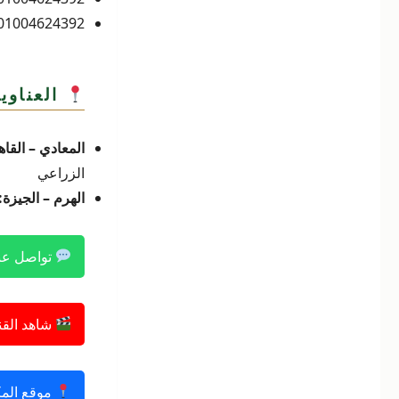
01004624392 –
العناوي
المعادي – القاه
الزراعي
الهرم – الجيزة:
تواصل عب
شاهد القن
موقع الم