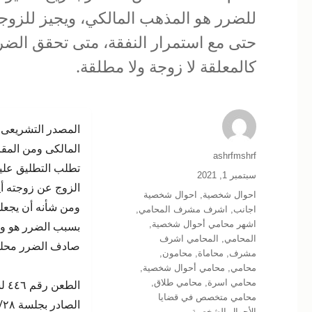
للضرر هو المذهب المالكي، ويجيز للزوجة 
حتى مع استمرار النفقة، متى تحقق الضر
كالمعلقة لا زوجة ولا مطلقة.
المصدر التشريعى 
المالكى ومن المقر
الكاتب
ashrfmshrf
تطلب التطليق عليه
نُشرت
سبتمبر 1, 2021
الزوج عن زوجته أيا
في
التصنيفات
احوال شخصية
,
احوال شخصية
ومن شأنه أن يجعله
اجانب
,
اشرف مشرف المحامي
,
اشهر محامي أحوال شخصية
,
بسبب الضرر هو وقوع
المحامي
,
المحامي اشرف
صادف الضرر محله 
مشرف
,
محاماة
,
محامون
,
محامي
,
محامي أحوال شخصية
,
محامي اسرة
,
محامي طلاق
,
الطعن رقم ٤٤٦ لسنة ٧٠ قضائية
محامي متخصص في قضايا
الصادر بجلسة ٢٠٠٣/٠٧/٢٨
الأحوال الشخصية