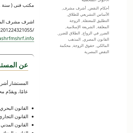
مكتب فنى ( سنة ٥٤ – قاعدة ١٩٨ – صفحة ١١٢٤ )
الوسوم
أحكام النقض
,
أشرف مشرف
,
الأساس التشريعي للطلاق
,
التطليق للمعتقلة
,
الزوجة
المعلقة
,
الشريعة الإسلامية
,
/00201224321055 /
الضرر في الزواج
,
الطلاق للضرر
,
shrfmshrf.info
القانون المصري
,
المذهب
المالكي
,
حقوق الزوجة
,
محكمة
النقض المصرية
عن المستش
عامًا، ويقدّم م
القانون البحري
القانون التجاري
القانون المدني