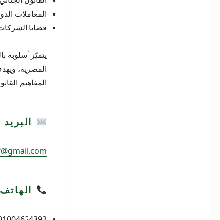
القانون الجنائي
المعاملات الدول
قضايا الشركات 
يتميّز أسلوبه ب
المصرية، ويهدف
المفاهيم القان
البريد ا
f@gmail.com
الهاتف:
01004624392 –