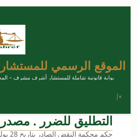
الموقع الرسمي للمستشار
بوابة قانونية شاملة للمستشار أشرف مشرف – المحامي
Select Language
▼
التطليق للضرر . مصدره