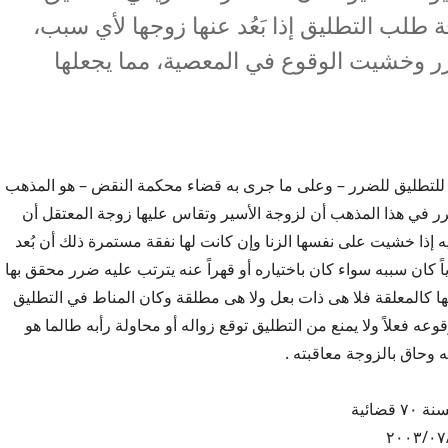
طلب التطليق إذا بَعُد عنها زوجها لأي سبب،
ر وخشيت الوقوع في المعصية، مما يجعلها
للتطليق للضرر – وعلى ما جرى به قضاء محكمة النقض – هو المذهب
ر في هذا المذهب أن لزوجة الأسير وتقاس عليها زوجة المعتقل أن
 إذا خشيت على نفسها الزنا وإن كانت لها نفقة مستمرة ذلك أن بُعد
ً كان سببه سواء كان باختياره أو قهراً عنه يترتب عليه ضرر محقق بها
ا كالمعلقة فلا هى ذات بعل ولا هى مطلقة وكان المناط في التطليق
ه فعلاً ولا يمنع من التطليق توقع زواله أو محاولة رأبه طالما هو
وحاق بالزوجة معاقبته .