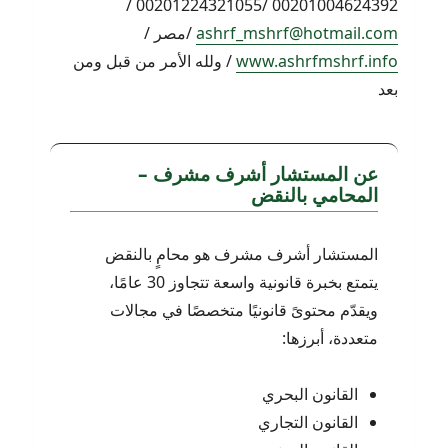
00201004624392 /00201224321055 /
ashrf_mshrf@hotmail.com
/مصر /
www.ashrfmshrf.info
/ ولله الأمر من قبل ومن
بعد
عن المستشار أشرف مشرف –
المحامي بالنقض
المستشار أشرف مشرف هو محامٍ بالنقض
يتمتع بخبرة قانونية واسعة تتجاوز 30 عامًا،
ويقدّم محتوىً قانونيًا متخصصًا في مجالات
متعددة، أبرزها:
القانون البحري
القانون التجاري