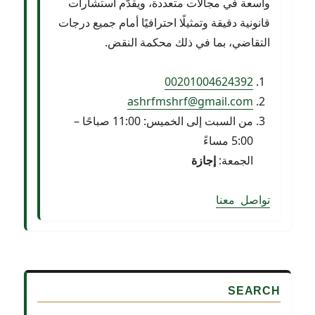
واسعة في مجالات متعددة، ويقدّم استشارات
قانونية دقيقة وتمثيلًا احترافيًا أمام جميع درجات
التقاضي، بما في ذلك محكمة النقض.
00201004624392
ashrfmshrf@gmail.com
من السبت إلى الخميس: 11:00 صباحًا –
5:00 مساءً
الجمعة:
إجازة
ت
وا
ص
ل
م
ع
ن
ا
SEARCH