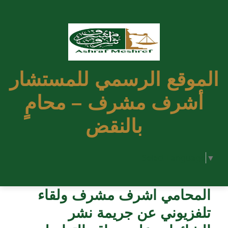
الموقع الرسمي للمستشار
أشرف مشرف – محامٍ
بالنقض
Select Language
▼
المحامي اشرف مشرف ولقاء
تلفزيوني عن جريمة نشر