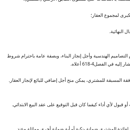
لكبرى لمجموع العقار؛
ل النهائية.
ام التصاميم الهندسية وأجل إنجاز البناء، وبصفة عامة باحترام شروط
يه في الفصل4-618 أعلاه.
افقة المسبقة للمشتري، يمكن منح أجل إضافي للبائع لإنجاز العقار.
و قبول لأي أداء كيفما كان قبل التوقيع على عقد البيع الابتدائي.
 لفائدة المشتري ضمانة بنكية أو أية ضمانة أخرى مماثلة وعند