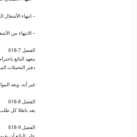
– انتهاء الأشغال ا
– الانتهاء من الأشغا
الفصل 7-618
يتعهد البائع باحتر
دفتر التحملات المشار إل
غير أنه، وبعد المو
الفصل 8-618
يعد باطلا كل طلب أ
الفصل 9-618
على البائع أن يقيم