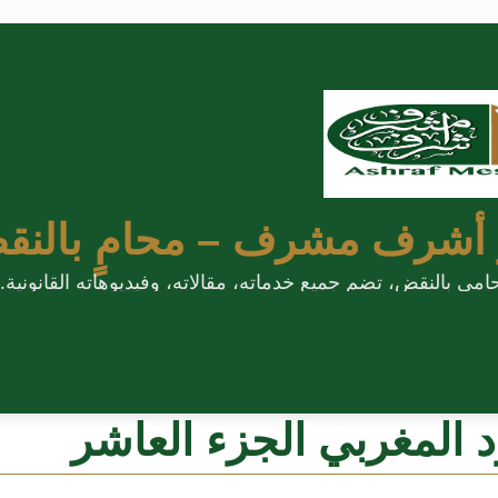
 أشرف مشرف – محامٍ بالنق
 بالنقض، تضم جميع خدماته، مقالاته، وفيديوهاته القانونية.
د المغربي الجزء العاشر