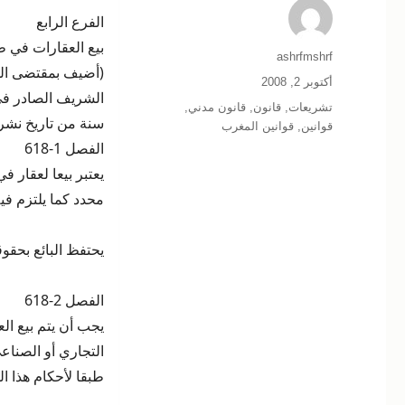
الفرع الرابع
بيع العقارات في طو
الكاتب
ashrfmshrf
نُشرت
أكتوبر 2, 2008
في
التصنيفات
تشريعات
,
قانون
,
قانون مدني
,
سنة من تاريخ نشره
قوانين
,
قوانين المغرب
الفصل 1-618
يعتبر بيعا لعقار ف
محدد كما يلتزم فيه
يحتفظ البائع بحقو
الفصل 2-618
يجب أن يتم بيع ال
التجاري أو الصنا
طبقا لأحكام هذا ال