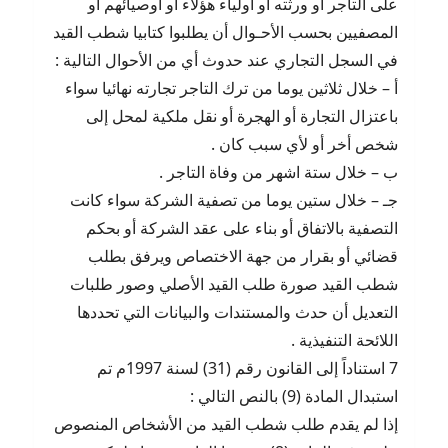
على التاجر أو ورثته أو أولياء هؤلاء أو أوصيائهم أو
المصفيين بحسب الأحـوال أن يطلبوا كتابيا شطب القيد
في السجل التجاري عند حدوث أي من الأحوال التالية :
أ – خلال ثلاثين يوما من ترك التاجر تجارته نهائيا سواء
باعتزال التجارة أو الهجرة أو نقل ملكية لمحل إلى
شخص أخر أو لأي سبب كان .
ب – خلال ستة اشهر من وفاة التاجر .
جـ – خلال ستين يوما من تصفية الشركة سواء كانت
التصفية بالاتفاق أو بناء على عقد الشركة أو بحكم
قضائي أو بقرار من جهة الاختصاص ويرفق بطلب
شطب القيد صورة طلب القيد الأصلي وصور طلبات
التعديل أن حدث والمستندات والبيانات التي تحددها
اللائحة التنفيذية .
7 استناداً إلى القانون رقم (31) لسنة 1997م تم
استبدال المادة (9) بالنص التالي :
إذا لم يقدم طلب شطب القيد من الأشخاص المنصوص