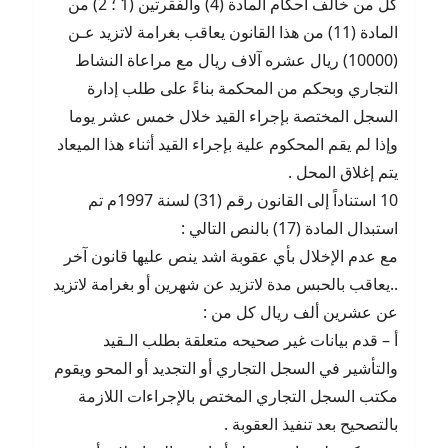
كل من خالف أحكام المادة (4) والفقرتين (1 ؛ 2) من
المادة (11) من هذا القانون يعاقب بغرامة لاتزيد عـن
(10000) ريال عشره آلاف ريال مع مراعاة النشاط
التجاري وبحكم من المحكمة بناءً على طلب إدارة
السجل المختصة بإجراء القيد خلال خمس عشر يوما
وإذا لم يقم المحكوم علية بإجراء القيد أثناء هذا الميعاد
يتم إغلاق المحل .
10 استناداً إلى القانون رقم (31) لسنة 1997م تم
استبدال المادة (17) بالنص التالي :
مع عدم الإخلال بأي عقوبة اشد ينص عليها قانون آخر
..يعاقب بالحبس مدة لاتزيد عن شهرين أو بغرامة لاتزيد
عن عشرين ألف ريال كل من :
أ – قدم بيانات غير صحيحه متعلقة بطلب الـقيد
والتأشير في السجل التجاري أو التجديد أو المحو ويقوم
مكتب السجل التجاري المختص بالإجراءات اللازمة
بالتصحيح بعد تنفيذ العقوبة .