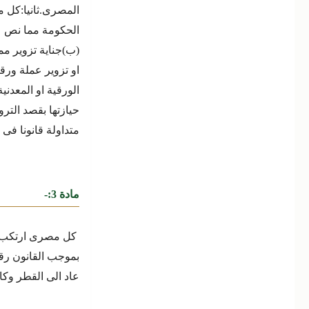
المصرى.
ثانيا:كل 
الحكومة مما نص علي
(ب)جناية تزوير مما نص علية
الورقية او المعدنية
متداولة قانونا فى
مادة 3:-
كل مصرى ارتكب وه
عاد الى القطر وكان