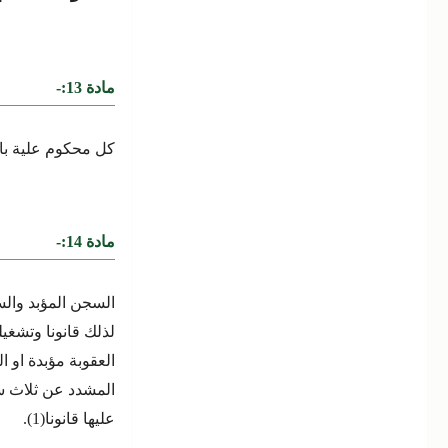
مادة 13:-
كل محكوم علية بال
مادة 14:-
السجن المؤبد وال
لذلك قانونا وتشغيل
العقوبة مؤبدة او 
المشدد عن ثلاث س
عليها قانونا(1).