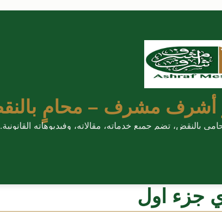
 أشرف مشرف – محامٍ بالنق
 بالنقض، تضم جميع خدماته، مقالاته، وفيديوهاته القانونية.
ي جزء اول