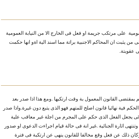
مومية
على مرتكب جريمة او فعل فى الخارج الا من النيابة العمومية
لى من يثبت ان المحاكم الاجنبية براتة مما اسند الية اةو انها حكمت
ى عقوبتة.
 بمقتضى القانون المعمول بة وقت ارتكبها .
ومع هذا اذا صدر بعد
حكم فية نهائيا قانون اصلح للمتهم فهو الذى يتبع دون غيرة.
واذا صدر
ائى يجعل الفعل الذى حكم على المجرم من اجلة غير معاقب علية
نتهى اثارة الجنائية .
غير انة فى حالة قيام اجراءت الدعوى او صدور
 وكان ذلك عن فعل وقع مخالفا للقانون ينهى عن ارتكبة فى فترة