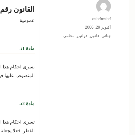
القانون رقم 58 لسنة 937
الكاتب
ashrfmshrf
عمومية
نُشرت
أكتوبر 29, 2006
في
التصنيفات
جنائي
,
قانون
,
قوانين
,
محامي
مادة 1:-
تسرى احكام هذا ا
المنصوص عليها في
مادة 2:-
تسرى احكام هذا ال
القطر
فعلا يجعلة