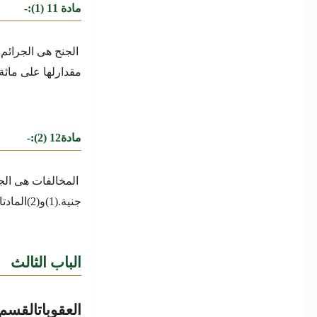
مادة 11 (1):-
الجنح هى الجرائم ا
مقدارلها على مائة 
مادة12 (2):-
المخالفات هى الج
جنية.
(1)و(2)المادتان 11،12 مستبدلتان بموجب القانون رقم 169 لسنة 1981.
الباب الثالث
العقوبات
القسم 