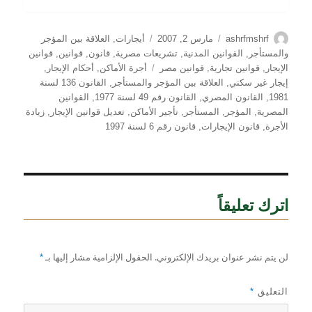
الكاتب
نُشرت
التصنيفات
ashrfmshrf
مارس 2, 2007
أيجارات
,
العلاقة بين المؤجر
في
والمستأجر
,
القوانين المدنية
,
تشريعات مصرية
,
قانون
,
قوانين
,
قوانين
الوسوم
الإيجار
,
قوانين تجارية
,
قوانين مصر
أجرة الأماكن
,
أحكام الإيجار
,
إيجار غير سكني
,
العلاقة بين المؤجر والمستأجر
,
القانون 136 لسنة
1981
,
القانون المصري
,
القانون رقم 49 لسنة 1977
,
القوانين
المصرية
,
المؤجر
,
المستأجر
,
تأجير الأماكن
,
تعديل قوانين الإيجار
,
زيادة
الأجرة
,
قانون الإيجارات
,
قانون رقم 6 لسنة 1997
اترك تعليقاً
لن يتم نشر عنوان بريدك الإلكتروني.
الحقول الإلزامية مشار إليها بـ
*
التعليق
*