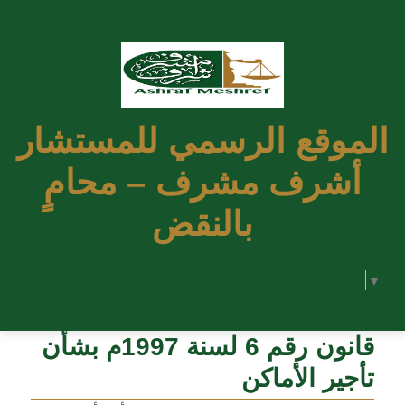
الموقع الرسمي للمستشار
أشرف مشرف – محامٍ
بالنقض
Select Language
▼
قانون رقم 6 لسنة 1997م بشأن
تأجير الأماكن