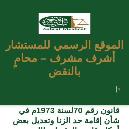
الموقع الرسمي للمستشار
أشرف مشرف – محامٍ
بالنقض
Select Language
▼
قانون رقم 70لسنة 1973م في
شأن إقامة حد الزنا وتعديل بعض