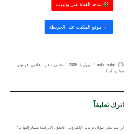
شاهد القناة على يوتيوب
موقع المكتب على الخريطة
الكاتب
نُشرت
التصنيفات
ashrfmshrf
أبريل 4, 2005
جنائي
,
دعارة
,
قانون
,
قوانين
,
في
قوانين ليبيا
اترك تعليقاً
لن يتم نشر عنوان بريدك الإلكتروني.
الحقول الإلزامية مشار إليها بـ
*