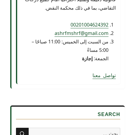
التقاضي، بما في ذلك محكمة النقض.
00201004624392
ashrfmshrf@gmail.com
من السبت إلى الخميس: 11:00 صباحًا –
5:00 مساءً
الجمعة:
إجازة
ت
وا
ص
ل
م
ع
ن
ا
SEARCH
بحث
البحث