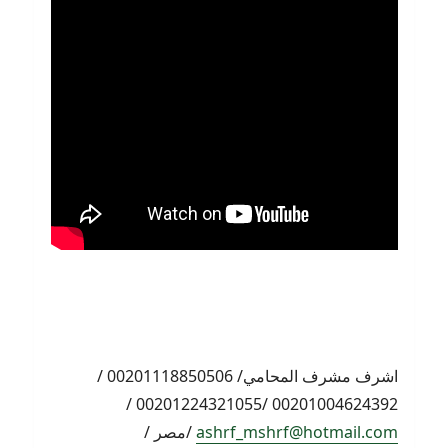
اشرف مشرف المحامي/ 00201118850506 /
00201004624392 /00201224321055 /
ashrf_mshrf@hotmail.com
/مصر /