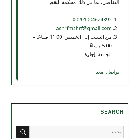
التقاضي، بما في ذلك محكمة النقض.
00201004624392
ashrfmshrf@gmail.com
من السبت إلى الخميس: 11:00 صباحًا –
5:00 مساءً
الجمعة:
إجازة
ت
وا
ص
ل
م
ع
ن
ا
SEARCH
بحث
البحث
عن: