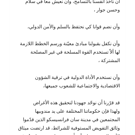
أن نأخذ أنفسنا بالتسامح، وأن نعيش معاً في سلام
وحسن جوار ،
وأن نضم قوانا كي نحتفظ بالسلم والأمن الدولي،
وأن نكفل بقبولنا مبادئ معيّنة ورسم الخطط اللازمة
لها ألاّ تستخدم القوة المسلحة في غير المصلحة
المشتركة ،
وأن نستخدم الأداة الدولية في ترقية الشؤون
الاقتصادية والاجتماعية للشعوب جميعها،
قد قرّرنا أن نوحّد جهودنا لتحقيق هذه الأغراض
ولهذا فإن حكوماتنا المختلفة على يد مندوبيها
المجتمعين في مدينة سان فرانسيسكو الذين قدّموا
وثائق التفويض المستوفية للشرائط، قد ارتضت ميثاق