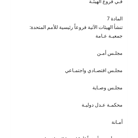
فـي فروع الهيئـة
المادة 7
تنشأ الهيئات الآتية فروعاً رئيسية للأمم المتحدة:
جمعيـة عـامة
مجلـس أمـن
مجلـس اقتصـادي واجتمـاعي
مجلـس وصـاية
محكمـة عـدل دوليـة
أمـانة