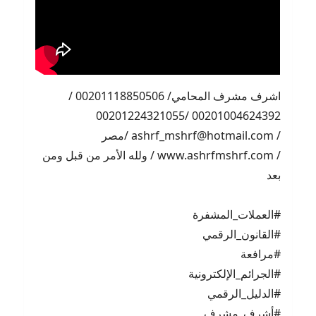
اشرف مشرف المحامي/ 00201118850506 /
00201004624392 /00201224321055
/ ashrf_mshrf@hotmail.com /مصر
/ www.ashrfmshrf.com / ولله الأمر من قبل ومن
بعد
#العملات_المشفرة
#القانون_الرقمي
#مرافعة
#الجرائم_الإلكترونية
#الدليل_الرقمي
#أشرف_مشرف