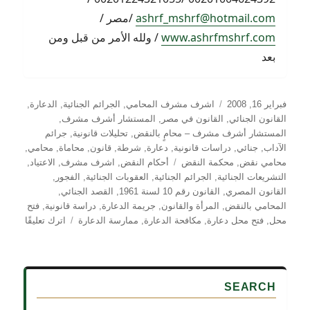
ashrf_mshrf@hotmail.com
/مصر /
www.ashrfmshrf.com
/ ولله الأمر من قبل ومن
بعد
نُشرت
التصنيفات
فبراير 16, 2008
اشرف مشرف المحامي
,
الجرائم الجنائية
,
الدعارة
,
في
القانون الجنائي
,
القانون في مصر
,
المستشار أشرف مشرف
,
المستشار أشرف مشرف – محامٍ بالنقض
,
تحليلات قانونية
,
جرائم
الآداب
,
جنائي
,
دراسات قانونية
,
دعارة
,
شرطة
,
قانون
,
محاماة
,
محامي
,
الوسوم
محامي نقض
,
محكمة النقض
أحكام النقض
,
اشرف مشرف
,
الاعتياد
,
التشريعات الجنائية
,
الجرائم الجنائية
,
العقوبات الجنائية
,
الفجور
,
القانون المصري
,
القانون رقم 10 لسنة 1961
,
القصد الجنائي
,
المحامي بالنقض
,
المرأة والقانون
,
جريمة الدعارة
,
دراسة قانونية
,
فتح
على
محل
,
فتح محل دعارة
,
مكافحة الدعارة
,
ممارسة الدعارة
اترك تعليقًا
الأساس
القانون
لجريمة
إنشاء
SEARCH
محل
للدعارة