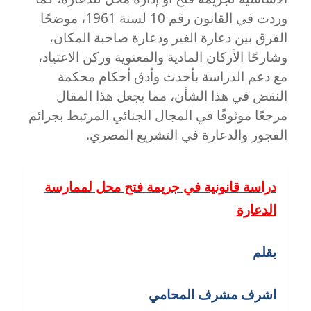
المستشار
وردت في القانون رقم 10 لسنة 1961، موضحًا
أشرف
مشرف
الفرق بين دعارة الغير ودعارة صاحبة المكان،
وشارحًا الأركان المادية والمعنوية وركن الاعتياد،
مع دعم الدراسة بأحدث وأدق أحكام محكمة
النقض في هذا الشأن، مما يجعل هذا المقال
مرجعًا موثوقًا في المجال الجنائي المرتبط بجرائم
الفجور والدعارة في التشريع المصري.
دراسة قانونية في جريمة فتح محل لممارسة
الدعارة
بقلم
اشرف مشرف المحامي