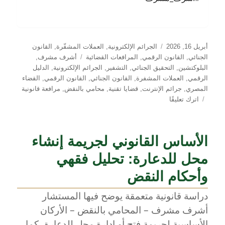
نُشرت
التصنيفات
أبريل 16, 2026
الجرائم الإلكترونية
,
العملات المشفّرة
,
القانون
في
الوسوم
الجنائي
,
القانون الرقمي
,
المرافعات القضائية
أشرف مشرف
,
البلوكتشين
,
التحقيق الجنائي
,
التشفير
,
الجرائم الإلكترونية
,
الدليل
الرقمي
,
العملات المشفرة
,
القانون الجنائي
,
القانون الرقمي
,
القضاء
المصري
,
جرائم الإنترنت
,
قضايا تقنية
,
محامي بالنقض
,
مرافعة قانونية
على
اترك تعليقًا
قضايا
العملات
المشفّرة
الأساس القانوني لجريمة إنشاء
أمام
القضاء
محل للدعارة: تحليل فقهي
الجنائي
–
وأحكام النقض
قراءة
دراسة قانونية متعمقة يوضح فيها المستشار
في
مرافعة
أشرف مشرف – المحامي بالنقض – الأركان
دفاع
الأساسية لجريمة فتح أو إدارة محل للدعارة، كما