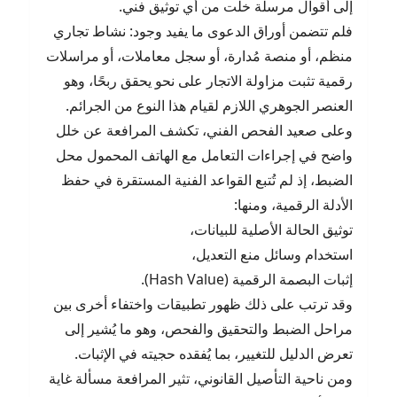
إلى أقوال مرسلة خلت من أي توثيق فني.
فلم تتضمن أوراق الدعوى ما يفيد وجود: نشاط تجاري
منظم، أو منصة مُدارة، أو سجل معاملات، أو مراسلات
رقمية تثبت مزاولة الاتجار على نحو يحقق ربحًا، وهو
العنصر الجوهري اللازم لقيام هذا النوع من الجرائم.
وعلى صعيد الفحص الفني، تكشف المرافعة عن خلل
واضح في إجراءات التعامل مع الهاتف المحمول محل
الضبط، إذ لم تُتبع القواعد الفنية المستقرة في حفظ
الأدلة الرقمية، ومنها:
توثيق الحالة الأصلية للبيانات،
استخدام وسائل منع التعديل،
إثبات البصمة الرقمية (Hash Value).
وقد ترتب على ذلك ظهور تطبيقات واختفاء أخرى بين
مراحل الضبط والتحقيق والفحص، وهو ما يُشير إلى
تعرض الدليل للتغيير، بما يُفقده حجيته في الإثبات.
ومن ناحية التأصيل القانوني، تثير المرافعة مسألة غاية