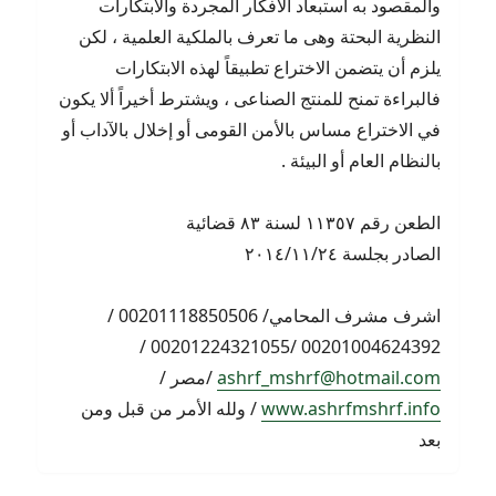
والمقصود به استبعاد الأفكار المجردة والابتكارات
النظرية البحتة وهى ما تعرف بالملكية العلمية ، لكن
يلزم أن يتضمن الاختراع تطبيقاً لهذه الابتكارات
فالبراءة تمنح للمنتج الصناعى ، ويشترط أخيراً ألا يكون
في الاختراع مساس بالأمن القومى أو إخلال بالآداب أو
بالنظام العام أو البيئة .
الطعن رقم ١١٣٥٧ لسنة ٨٣ قضائية
الصادر بجلسة ٢٠١٤/١١/٢٤
اشرف مشرف المحامي/ 00201118850506 /
00201004624392 /00201224321055 /
ashrf_mshrf@hotmail.com
/مصر /
www.ashrfmshrf.info
/ ولله الأمر من قبل ومن
بعد