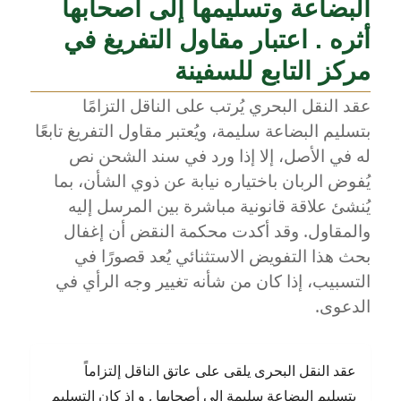
البضاعة وتسليمها إلى أصحابها
أثره . اعتبار مقاول التفريغ في
مركز التابع للسفينة
عقد النقل البحري يُرتب على الناقل التزامًا
بتسليم البضاعة سليمة، ويُعتبر مقاول التفريغ تابعًا
له في الأصل، إلا إذا ورد في سند الشحن نص
يُفوض الربان باختياره نيابة عن ذوي الشأن، بما
يُنشئ علاقة قانونية مباشرة بين المرسل إليه
والمقاول. وقد أكدت محكمة النقض أن إغفال
بحث هذا التفويض الاستثنائي يُعد قصورًا في
التسبيب، إذا كان من شأنه تغيير وجه الرأي في
الدعوى.
عقد النقل البحرى يلقى على عاتق الناقل إلتزاماً
بتسليم البضاعة سليمة إلى أصحابها , و إذ كان التسليم