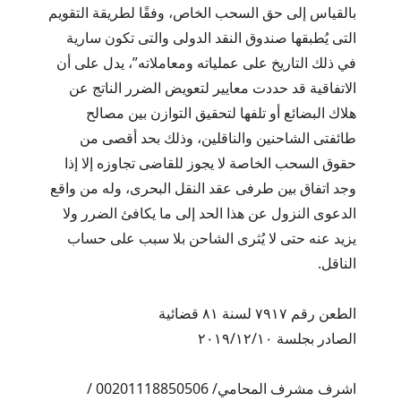
بالقياس إلى حق السحب الخاص، وفقًا لطريقة التقويم
التى يُطبقها صندوق النقد الدولى والتى تكون سارية
في ذلك التاريخ على عملياته ومعاملاته”، يدل على أن
الاتفاقية قد حددت معايير لتعويض الضرر الناتج عن
هلاك البضائع أو تلفها لتحقيق التوازن بين مصالح
طائفتى الشاحنين والناقلين، وذلك بحد أقصى من
حقوق السحب الخاصة لا يجوز للقاضى تجاوزه إلا إذا
وجد اتفاق بين طرفى عقد النقل البحرى، وله من واقع
الدعوى النزول عن هذا الحد إلى ما يكافئ الضرر ولا
يزيد عنه حتى لا يُثرى الشاحن بلا سبب على حساب
الناقل.
الطعن رقم ٧٩١٧ لسنة ٨١ قضائية
الصادر بجلسة ٢٠١٩/١٢/١٠
اشرف مشرف المحامي/ 00201118850506 /