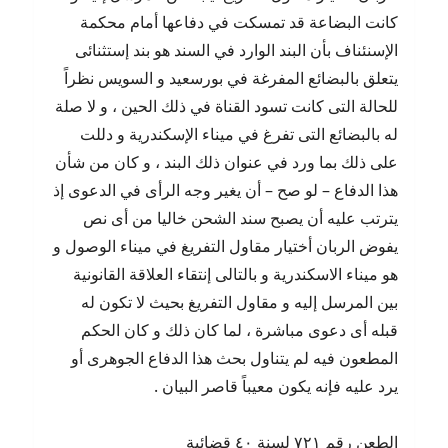
كانت البضاعة قد تمسكت في دفاعها أمام محكمة
الإسنئناف بأن البند الوارد في السند هو بند إستثنائى
يتعلق بالبضائع المفرغة في بورسعيد و السويس نظراً
للحالة التى كانت تسود القناة في ذلك الحين ، و لا صلة
له بالبضائع التى تفرغ في ميناء الإسكندرية و دللت
على ذلك بما ورد في عنوان ذلك البند ، و كان من شأن
هذا الدفاع – لو صح – أن يغير وجه الرأى في الدعوى إذ
يترتب عليه أن يصبح سند الشحن خاليا من أى نص
يفوض الربان أختيار مقاول التفريغ في ميناء الوصول و
هو ميناء الاسكندرية و بالتالى إنتقاء العلاقة القانونية
بين المرسل إليه و مقاول التفريغ بحيث لا تكون له
قبله أى دعوى مباشرة ، لما كان ذلك و كان الحكم
المطعون فيه لم يتناول بحث هذا الدفاع الجوهرى أو
يرد عليه فإنه يكون معيباً قاصر البيان .
الطعن رقم ٧٢١ لسنة ٤٠ قضائية