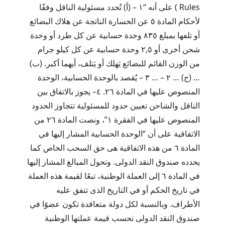
Rules ) على أنه “١ – (أ) تُحدد مسئولية الناقل وفقًا
لأحكام المادة ٥ عن الخسارة الناتجة عن هلاك البضائع
أو تلفها بمبلغ ٨٣٥ وحدة حسابية عن كل طرد أو وحدة
شحن أخرى أو ٢,٥ وحدة حسابية عن كل كيلو جرام
من الوزن القائم للبضائع يَهلك أو يَتلف، أيهما أكبر. (ب)
… (ج) … ٢ – … ٣ – يُقصد بالوحدة الحسابية، الوحدة
المنصوص عليها في المادة ٢٦. ٤– يجوز بالاتفاق بين
الناقل والشاحن تعيين حدود للمسئولية تتجاوز الحدود
المنصوص عليها في الفقرة ١”، ونصت المادة ٢٦ من
الاتفاقية على أن “الوحدة الحسابية المشار إليها في
المادة ٦ من هذه الاتفاقية هى حق السحب الخاص كما
يحدده صندوق النقد الدولى. وتحول المبالغ المشار إليها
في المادة ٦ إلى العملة الوطنية، تبعًا لقيمة هذه العملة
في تاريخ الحكم أو في التاريخ الذى تتفق عليه
الأطراف. وبالنسبة لكل دولة متعاقدة تكون عضوًا في
صندوق النقد الدولى تحسب قيمة عملتها الوطنية