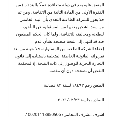
المتفق عليه يقع في دولة متعاقدة عملًا بالبند (ب) من
الفِقرة الأولى من المادة الثانية من الاتفاقية، ومن ثم
فلا يجوز للشركة الطاعنة التحدى بأن البند الخامس
من سند الشحن يعفيها من المسئولية عن التأخير،
لبطلانه ومخالفته للاتفاقية. ولما كان الحكم المطعون
فيه قد انتهى إلى نتيجة صحيحة بشأن عدم
إعفاء الشركة الطاعنة من المسئولية، فلا تعيبه من بعد
تقريراته القانونية الخاطئة المتعلقة باستناده إلى قانون
التجارة البحرية للوصول إلى ذات النتيجة، إذ لمحكمة
النقض أن تصححه دون أن تنقضه.
الطعن رقم ١٨٤٩٣ لسنة ٨٣ قضائية
الصادر بجلسة ٢٠٢١/٠٢/٢٣
اشرف مشرف المحامي/ 00201118850506 /