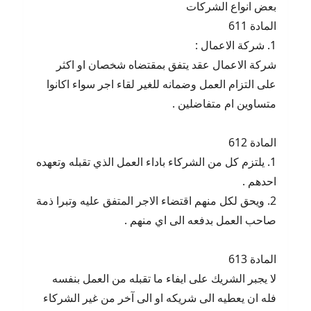
بعض انواع الشركات
للاستغلال
الصناعى
المادة 611
وألا
1. شركة الاعمال :
يكون
شركة الاعمال عقد يتفق بمقتضاه شخصان او اكثر
فيه
مساس
على التزام العمل وضمانه للغير لقاء اجر سواء اكانوا
بالأمن
متساوين ام متفاضلين .
القومى
أو
إخلال
المادة 612
بالآداب
1. يلتزم كل من الشركاء باداء العمل الذي تقبله وتعهده
أو
احدهم .
النظام
العام
2. ويحق لكل منهم اقتضاء الاجر المتفق عليه وتبرا ذمة
صاحب العمل بدفعه الى اي منهم .
المادة 613
لا يجبر الشريك على ايفاء ما تقبله من العمل بنفسه
فله ان يعطيه الى شريكه او الى آخر من غير الشركاء