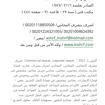
الصادر بجلسة ١٩٧٦/٠٢/١٦
مكتب فنى ( سنة ٢٧ – قاعدة ٩١ – صفحة ٤٤٤ )
اشرف مشرف المحامي/ 00201118850506 /
00201004624392 /00201224321055 /
ashrf_mshrf@hotmail.com
/مصر /
www.mshrf.com
/ ولله الأمر من قبل ومن بعد
نُشرت
التصنيفات
أكتوبر 1, 2021
corporate lawyer
,
Commercial lawyer
,
اشرف
في
مشرف المحامي
,
المحامي
,
المحامي اشرف مشرف
,
تجاري
,
قضايا
تجارية
,
محاماة
,
محامون
,
محامي
,
محامي بحري
,
محامي متخصص في
التجاري
,
محامي متخصص في القضايا البحرية
,
محامي متخصص في
الوسوم
قضايا الإيجارات
,
محامي متخصص في قضايا النقل البحري
,
نقض
أحكام النقض
,
الالتزام بتسليم البضاعة
,
البضائع
,
العلاقة بين المرسل
إليه والمقاول
,
القانون البحري
,
القضاء المصري
,
القواعد العامة في
النقل
,
النقل البحري
,
تفريغ البضاعة
,
دعاوى النقل البحري
,
سند
الشحن
,
عقد النقل
,
محكمة النقض
,
مسؤولية الناقل
,
مقاول التفريغ
على
اترك تعليقًا