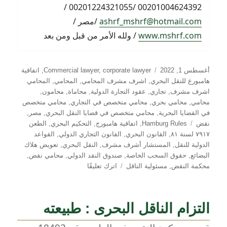
00201004624392 /00201224321055 /
ashrf_mshrf@hotmail.com
/مصر /
www.mshrf.com
/ ولله الأمر من قبل ومن بعد
نُشرت
التصنيفات
أغسطس 1, 2022
corporate lawyer
,
Commercial lawyer
,
اتفاقية
في
هامبورغ للنقل البحري
,
اشرف مشرف المحامي
,
المحامي
,
المحامي
اشرف مشرف
,
تجاري
,
عقود التجارة الدولية
,
محاماة
,
محامون
,
محامي
,
محامي بحري
,
محامي متخصص في التجاري
,
محامي متخصص
في القضايا البحرية
,
محامي متخصص في قضايا النقل البحري
,
مصر
,
الوسوم
نقض
Hamburg Rules
,
اتفاقية هامبورج
,
التحكيم البحري
,
الطعن
٧٩١٧ لسنة ٨١
,
القانون البحري
,
القانون التجاري الدولي
,
القواعد
الدولية للنقل
,
المستشار أشرف مشرف
,
النقل البحري
,
تعويض هلاك
البضائع
,
حقوق السحب الخاصة
,
صندوق النقد الدولي
,
محامي نقض
,
على
محكمة النقض
,
مسئولية الناقل
اترك تعليقًا
معايير
تعويض
الضرر
التزام الناقل البحرى : طبيعته
الناتج
عن