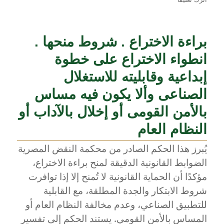
التزام
الناقل
البحرى
براءة الاختراع . شروط منحها .
بتفريغ
البضاعة
انطواء الاختراع على خطوة
وتسليمها
إلى
إبداعية وقابليته للاستغلال
أصحابها
الصناعى وألا يكون فيه مساس
أثره
.
بالأمن القومى أو إخلال بالآداب أو
اعتبار
مقاول
النظام العام
التفريغ
يُبرز هذا الحكم الصادر من محكمة النقض المصرية
في
مركز
الضوابط القانونية الدقيقة لمنح براءة الاختراع،
التابع
مؤكدًا أن الحماية القانونية لا تُمنح إلا إذا توافرت
للسفينة
شروط الابتكار والجدة المطلقة، مع القابلية
للتطبيق الصناعي، وعدم مخالفة النظام العام أو
المساس بالأمن القومي. يستند الحكم إلى تفسير