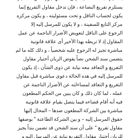
يستلزم تفريغ البضاعة ، فإن تدخل مقاول التفريغ إنما
يكون لحساب الناقل و تحت مسئوليته ، و يكون مركزه
مركز التابع للسفينة ، و لا يكون للمرسل إليه إلا
الرجوع على الناقل لتعويض الأضرار الناجمة عن عمل
المقاول إذ لا تربطه بهذا الأخير أى علاقة قانونية
مباشرة تجيز له الرجوع عليه شخصياً ، و ذلك كله ما لم
يتضمن سند الشحن نصاً يفوض الربان أختيار مقاول
التفريغ و التعاقد معه نيابة عن ذوى الشأن ، إذ يكون
للمرسل إليه في هذه الحالة دعوى مباشرة قبل مقاول
التغريغ و التعاقد لمساءلته عن الأضرار الناجمة عن
عمله ، لما كان ذلك و كان يبين من الحكم المطعون
فيه أنه أقام قضاءه فيما يتصل بقيام علاقة قانونية
مباشرة بين الشركة المطعون ضدها – المحال إليها
حقوق المرسل إليه – و بين الشركة الطاعنة ” بوصفها
مقاول تفريغ ” على أن سند الشحن قد تضمن بنداً يجيز
للربان أختيار مقاول التفريغ نيابة عن المرسل إليه و