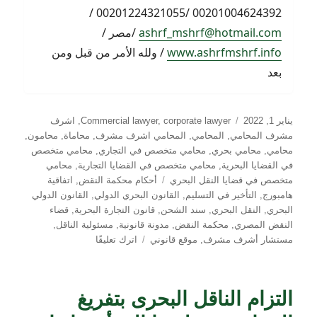
00201004624392 /00201224321055 /
ashrf_mshrf@hotmail.com
/مصر /
www.ashrfmshrf.info
/ ولله الأمر من قبل ومن
بعد
نُشرت
التصنيفات
يناير 1, 2022
corporate lawyer
,
Commercial lawyer
,
اشرف
في
مشرف المحامي
,
المحامي
,
المحامي اشرف مشرف
,
محاماة
,
محامون
,
محامي
,
محامي بحري
,
محامي متخصص في التجاري
,
محامي متخصص
في القضايا البحرية
,
محامي متخصص في القضايا التجارية
,
محامي
الوسوم
متخصص في قضايا النقل البحري
أحكام محكمة النقض
,
اتفاقية
هامبورج
,
التأخير في التسليم
,
القانون البحري الدولي
,
القانون الدولي
البحري
,
النقل البحري
,
سند الشحن
,
قانون التجارة البحرية
,
قضاء
النقض المصري
,
محكمة النقض
,
مدونة قانونية
,
مسئولية الناقل
,
على
مستشار أشرف مشرف
,
موقع قانوني
اترك تعليقًا
التزام
الناقل
البحرى
التزام الناقل البحرى بتفريغ
:
طبيعته