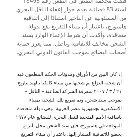
قضت محكمة النقض في الطعن رقم 18493
هلاك
لسنة 83 قضائية بعدم جواز إعفاء الناقل البحري
البضائع
أو
من المسئولية عن التأخير استنادًا إلى اتفاقية
تلفها
هامبورج، باعتبار أن ميناء التفريغ يقع بدولة
وفقا
متعاقدة، وأكدت أن شرط الإعفاء الوارد بسند
لقواعد
هامبورج
الشحن مخالف للاتفاقية وباطل، مما يعزز حماية
أصحاب البضائع بموجب القانون الدولي البحري.
إذ كان البين من الأوراق ومدونات الحكم المطعون فيه
أن شِحنة النزاع تم شحنها من ميناء كالكتا بالهند بتاريخ
٢١ / ٣ / ٢٠٠٧ بمعرفة الشركة الطاعنة – الناقل –
بموجب سند شحن، وتم تفريغ تلك الشِحنة بميناء
الإسكندرية بجمهورية مصر العربية، وهى دولة متعاقدة
باتفاقية الأمم المتحدة للنقل البحرى للبضائع عام ١٩٧٨
الموقعة في هامبورج، فإن سند الشحن محل النزاع
يخضع للاتفاقية المشار إليها، باعتبار أن ميناء التفريغ