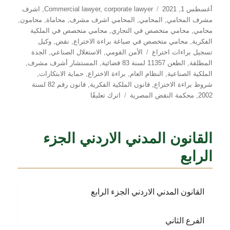
نُشرت
التصنيفات
أغسطس 1, 2021
corporate lawyer
,
Commercial lawyer
,
اشرف
في
مشرف المحامي
,
المحامي
,
المحامي اشرف مشرف
,
محاماة
,
محامون
,
محامي
,
محامي متخصص في التجاري
,
محامي متخصص في الملكية
الفكرية
,
محامي متخصص في صياغة براءة الاختراع
,
نقض
,
وكيل
الوسوم
تسجيل براءات اختراع
الأمن القومي
,
الاستغلال الصناعي
,
الجدة
المطلقة
,
الطعن 11357 لسنة 83 قضائية
,
المستشار أشرف مشرف
,
الملكية الصناعية
,
النظام العام
,
براءة الاختراع
,
حماية الابتكارات
,
شروط براءة الاختراع
,
قانون الملكية الفكرية
,
قانون رقم 82 لسنة
على
2002
,
محكمة النقض المصرية
اترك تعليقًا
براءة
الاختراع
.
القانون المدني الاردني الجزء
شروط
منحها
الرابع
.
انطواء
الاختراع
القانون المدني الاردني الجزء الرابع
على
خطوة
إبداعية
الفرع الثاني
وقابليته