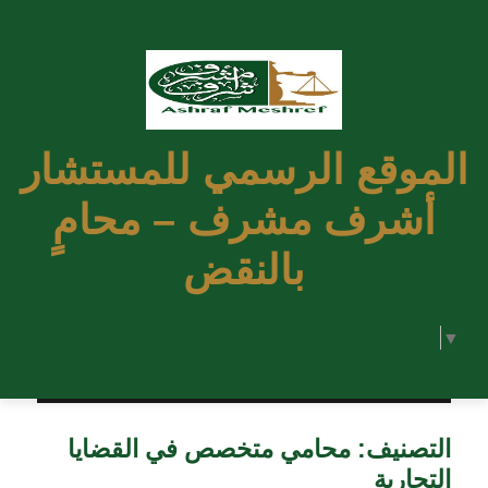
الموقع الرسمي للمستشار
أشرف مشرف – محامٍ
بالنقض
Select Language
▼
التصنيف:
محامي متخصص في القضايا
التجارية