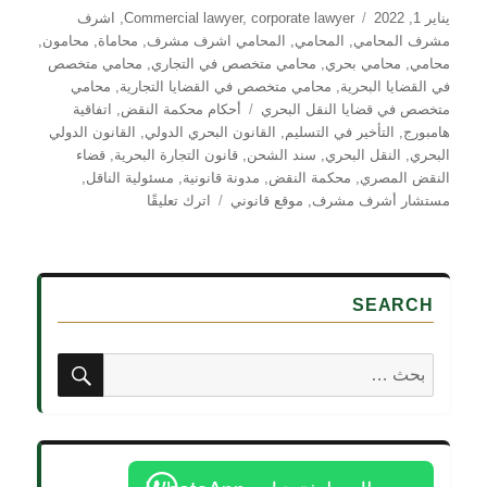
نُشرت
التصنيفات
يناير 1, 2022
corporate lawyer
,
Commercial lawyer
,
اشرف
في
مشرف المحامي
,
المحامي
,
المحامي اشرف مشرف
,
محاماة
,
محامون
,
محامي
,
محامي بحري
,
محامي متخصص في التجاري
,
محامي متخصص
في القضايا البحرية
,
محامي متخصص في القضايا التجارية
,
محامي
الوسوم
متخصص في قضايا النقل البحري
أحكام محكمة النقض
,
اتفاقية
هامبورج
,
التأخير في التسليم
,
القانون البحري الدولي
,
القانون الدولي
البحري
,
النقل البحري
,
سند الشحن
,
قانون التجارة البحرية
,
قضاء
النقض المصري
,
محكمة النقض
,
مدونة قانونية
,
مسئولية الناقل
,
على
مستشار أشرف مشرف
,
موقع قانوني
اترك تعليقًا
التزام
الناقل
البحرى
:
SEARCH
طبيعته
بحث
البحث
عن: