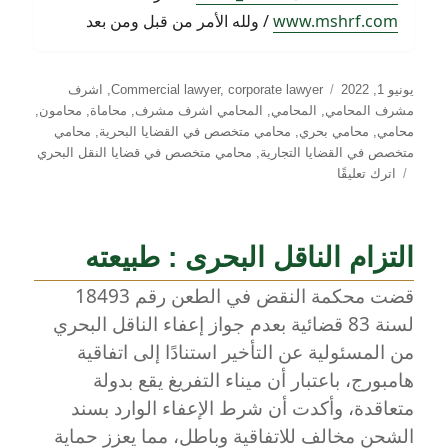
www.mshrf.com
/ ولله الأمر من قبل ومن بعد
نُشرت
التصنيفات
يونيو 1, 2022
corporate lawyer
,
Commercial lawyer
,
اشرف
في
مشرف المحامي
,
المحامي
,
المحامي اشرف مشرف
,
محاماة
,
محامون
,
محامي
,
محامي بحري
,
محامي متخصص في القضايا البحرية
,
محامي
متخصص في القضايا التجارية
,
محامي متخصص في قضايا النقل البحري
على
اترك تعليقًا
الفرق
بين
الخطأ
التزام الناقل البحرى : طبيعته
الملاحي
والخطأ
قضت محكمة النقض في الطعن رقم 18493
التجاري
لسنة 83 قضائية بعدم جواز إعفاء الناقل البحري
من المسئولية عن التأخير استنادًا إلى اتفاقية
هامبورج، باعتبار أن ميناء التفريغ يقع بدولة
متعاقدة، وأكدت أن شرط الإعفاء الوارد بسند
الشحن مخالف للاتفاقية وباطل، مما يعزز حماية