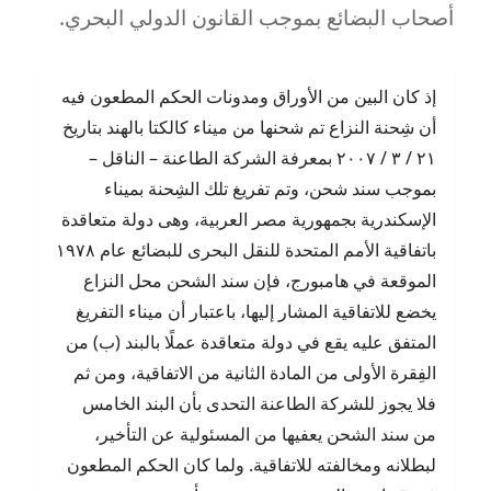
أصحاب البضائع بموجب القانون الدولي البحري.
إذ كان البين من الأوراق ومدونات الحكم المطعون فيه
أن شِحنة النزاع تم شحنها من ميناء كالكتا بالهند بتاريخ
٢١ / ٣ / ٢٠٠٧ بمعرفة الشركة الطاعنة – الناقل –
بموجب سند شحن، وتم تفريغ تلك الشِحنة بميناء
الإسكندرية بجمهورية مصر العربية، وهى دولة متعاقدة
باتفاقية الأمم المتحدة للنقل البحرى للبضائع عام ١٩٧٨
الموقعة في هامبورج، فإن سند الشحن محل النزاع
يخضع للاتفاقية المشار إليها، باعتبار أن ميناء التفريغ
المتفق عليه يقع في دولة متعاقدة عملًا بالبند (ب) من
الفِقرة الأولى من المادة الثانية من الاتفاقية، ومن ثم
فلا يجوز للشركة الطاعنة التحدى بأن البند الخامس
من سند الشحن يعفيها من المسئولية عن التأخير،
لبطلانه ومخالفته للاتفاقية. ولما كان الحكم المطعون