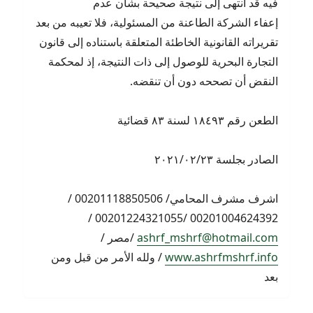
فيه قد انتهى إلى نتيجة صحيحة بشأن عدم
إعفاء الشركة الطاعنة من المسئولية، فلا تعيبه من بعد
تقريراته القانونية الخاطئة المتعلقة باستناده إلى قانون
التجارة البحرية للوصول إلى ذات النتيجة، إذ لمحكمة
النقض أن تصححه دون أن تنقضه.
الطعن رقم ١٨٤٩٣ لسنة ٨٣ قضائية
الصادر بجلسة ٢٠٢١/٠٢/٢٣
اشرف مشرف المحامي/ 00201118850506 /
00201004624392 /00201224321055 /
ashrf_mshrf@hotmail.com
/مصر /
www.ashrfmshrf.info
/ ولله الأمر من قبل ومن
بعد