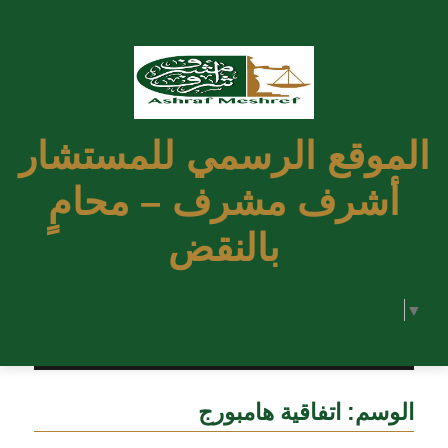
الموقع الرسمي للمستشار
أشرف مشرف – محامٍ
بالنقض
Select Language
▼
الوسم:
اتفاقية هامبورج