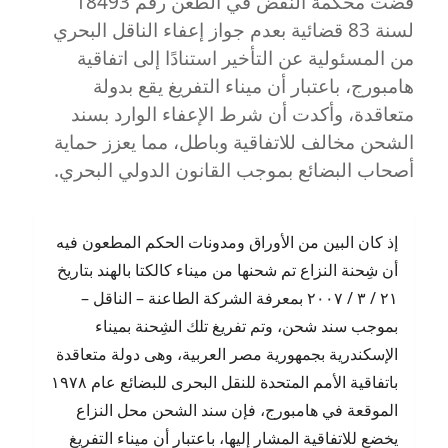
قضت محكمة النقض في الطعن رقم 18493
هلاك
لسنة 83 قضائية بعدم جواز إعفاء الناقل البحري
البضائع
أو
من المسئولية عن التأخير استنادًا إلى اتفاقية
تلفها
هامبورج، باعتبار أن ميناء التفريغ يقع بدولة
وفقا
متعاقدة، وأكدت أن شرط الإعفاء الوارد بسند
لقواعد
هامبورج
الشحن مخالف للاتفاقية وباطل، مما يعزز حماية
أصحاب البضائع بموجب القانون الدولي البحري.
إذ كان البين من الأوراق ومدونات الحكم المطعون فيه
أن شِحنة النزاع تم شحنها من ميناء كالكتا بالهند بتاريخ
٢١ / ٣ / ٢٠٠٧ بمعرفة الشركة الطاعنة – الناقل –
بموجب سند شحن، وتم تفريغ تلك الشِحنة بميناء
الإسكندرية بجمهورية مصر العربية، وهى دولة متعاقدة
باتفاقية الأمم المتحدة للنقل البحرى للبضائع عام ١٩٧٨
الموقعة في هامبورج، فإن سند الشحن محل النزاع
يخضع للاتفاقية المشار إليها، باعتبار أن ميناء التفريغ