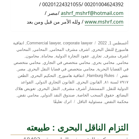
00201004624392 /00201224321055 /
ashrf_mshrf@hotmail.com
/مصر /
www.mshrf.com
/ ولله الأمر من قبل ومن بعد
نُشرت
التصنيفات
أغسطس 1, 2022
corporate lawyer
,
Commercial lawyer
,
اتفاقية
في
هامبورغ للنقل البحري
,
اشرف مشرف المحامي
,
المحامي
,
المحامي
اشرف مشرف
,
تجاري
,
عقود التجارة الدولية
,
محاماة
,
محامون
,
محامي
,
محامي بحري
,
محامي متخصص في التجاري
,
محامي متخصص
في القضايا البحرية
,
محامي متخصص في قضايا النقل البحري
,
مصر
,
الوسوم
نقض
Hamburg Rules
,
اتفاقية هامبورج
,
التحكيم البحري
,
الطعن
٧٩١٧ لسنة ٨١
,
القانون البحري
,
القانون التجاري الدولي
,
القواعد
الدولية للنقل
,
المستشار أشرف مشرف
,
النقل البحري
,
تعويض هلاك
البضائع
,
حقوق السحب الخاصة
,
صندوق النقد الدولي
,
محامي نقض
,
على
محكمة النقض
,
مسئولية الناقل
اترك تعليقًا
معايير
تعويض
الضرر
التزام الناقل البحرى : طبيعته
الناتج
عن