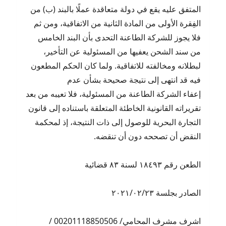
المتفق عليه يقع في دولة متعاقدة عملًا بالبند (ب) من
الفِقرة الأولى من المادة الثانية من الاتفاقية، ومن ثم
فلا يجوز للشركة الطاعنة التحدى بأن البند الخامس
من سند الشحن يعفيها من المسئولية عن التأخير،
لبطلانه ومخالفته للاتفاقية. ولما كان الحكم المطعون
فيه قد انتهى إلى نتيجة صحيحة بشأن عدم
إعفاء الشركة الطاعنة من المسئولية، فلا تعيبه من بعد
تقريراته القانونية الخاطئة المتعلقة باستناده إلى قانون
التجارة البحرية للوصول إلى ذات النتيجة، إذ لمحكمة
النقض أن تصححه دون أن تنقضه.
الطعن رقم ١٨٤٩٣ لسنة ٨٣ قضائية
الصادر بجلسة ٢٠٢١/٠٢/٢٣
اشرف مشرف المحامي/ 00201118850506 /