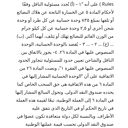
Rules ) على أنه “١ – (أ) تُحدد مسئولية الناقل وفقًا
لأحكام المادة ٥ عن الخسارة الناتجة عن هلاك البضائع
أو تلفها بمبلغ ٨٣٥ وحدة حسابية عن كل طرد أو وحدة
شحن أخرى أو ٢,٥ وحدة حسابية عن كل كيلو جرام
من الوزن القائم للبضائع يَهلك أو يَتلف، أيهما أكبر. (ب)
… (ج) … ٢ – … ٣ – يُقصد بالوحدة الحسابية، الوحدة
المنصوص عليها في المادة ٢٦. ٤– يجوز بالاتفاق بين
الناقل والشاحن تعيين حدود للمسئولية تتجاوز الحدود
المنصوص عليها في الفقرة ١”، ونصت المادة ٢٦ من
الاتفاقية على أن “الوحدة الحسابية المشار إليها في
المادة ٦ من هذه الاتفاقية هى حق السحب الخاص كما
يحدده صندوق النقد الدولى. وتحول المبالغ المشار إليها
في المادة ٦ إلى العملة الوطنية، تبعًا لقيمة هذه العملة
في تاريخ الحكم أو في التاريخ الذى تتفق عليه
الأطراف. وبالنسبة لكل دولة متعاقدة تكون عضوًا في
صندوق النقد الدولى تحسب قيمة عملتها الوطنية