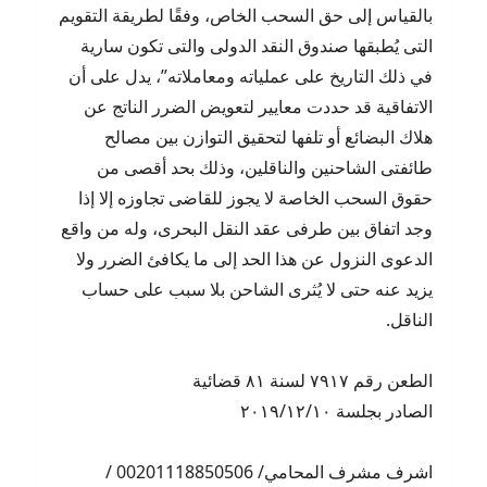
بالقياس إلى حق السحب الخاص، وفقًا لطريقة التقويم
التى يُطبقها صندوق النقد الدولى والتى تكون سارية
في ذلك التاريخ على عملياته ومعاملاته”، يدل على أن
الاتفاقية قد حددت معايير لتعويض الضرر الناتج عن
هلاك البضائع أو تلفها لتحقيق التوازن بين مصالح
طائفتى الشاحنين والناقلين، وذلك بحد أقصى من
حقوق السحب الخاصة لا يجوز للقاضى تجاوزه إلا إذا
وجد اتفاق بين طرفى عقد النقل البحرى، وله من واقع
الدعوى النزول عن هذا الحد إلى ما يكافئ الضرر ولا
يزيد عنه حتى لا يُثرى الشاحن بلا سبب على حساب
الناقل.
الطعن رقم ٧٩١٧ لسنة ٨١ قضائية
الصادر بجلسة ٢٠١٩/١٢/١٠
اشرف مشرف المحامي/ 00201118850506 /