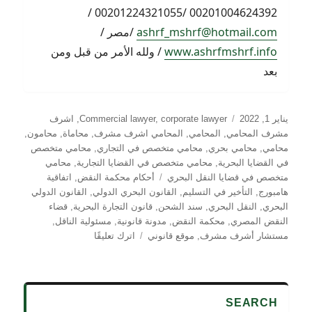
00201004624392 /00201224321055 /
ashrf_mshrf@hotmail.com
/مصر /
www.ashrfmshrf.info
/ ولله الأمر من قبل ومن
بعد
نُشرت
التصنيفات
يناير 1, 2022
corporate lawyer
,
Commercial lawyer
,
اشرف
في
مشرف المحامي
,
المحامي
,
المحامي اشرف مشرف
,
محاماة
,
محامون
,
محامي
,
محامي بحري
,
محامي متخصص في التجاري
,
محامي متخصص
في القضايا البحرية
,
محامي متخصص في القضايا التجارية
,
محامي
الوسوم
متخصص في قضايا النقل البحري
أحكام محكمة النقض
,
اتفاقية
هامبورج
,
التأخير في التسليم
,
القانون البحري الدولي
,
القانون الدولي
البحري
,
النقل البحري
,
سند الشحن
,
قانون التجارة البحرية
,
قضاء
النقض المصري
,
محكمة النقض
,
مدونة قانونية
,
مسئولية الناقل
,
على
مستشار أشرف مشرف
,
موقع قانوني
اترك تعليقًا
التزام
الناقل
البحرى
:
SEARCH
طبيعته