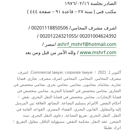
الصادر بجلسة ١٩٧٦/٠٢/١٦
مكتب فنى ( سنة ٢٧ – قاعدة ٩١ – صفحة ٤٤٤ )
اشرف مشرف المحامي/ 00201118850506 /
00201004624392 /00201224321055 /
ashrf_mshrf@hotmail.com
/مصر /
www.mshrf.com
/ ولله الأمر من قبل ومن بعد
نُشرت
التصنيفات
أكتوبر 1, 2021
corporate lawyer
,
Commercial lawyer
,
اشرف
في
مشرف المحامي
,
المحامي
,
المحامي اشرف مشرف
,
تجاري
,
قضايا
تجارية
,
محاماة
,
محامون
,
محامي
,
محامي بحري
,
محامي متخصص في
التجاري
,
محامي متخصص في القضايا البحرية
,
محامي متخصص في
الوسوم
قضايا الإيجارات
,
محامي متخصص في قضايا النقل البحري
,
نقض
أحكام النقض
,
الالتزام بتسليم البضاعة
,
البضائع
,
العلاقة بين المرسل
إليه والمقاول
,
القانون البحري
,
القضاء المصري
,
القواعد العامة في
النقل
,
النقل البحري
,
تفريغ البضاعة
,
دعاوى النقل البحري
,
سند
الشحن
,
عقد النقل
,
محكمة النقض
,
مسؤولية الناقل
,
مقاول التفريغ
على
اترك تعليقًا