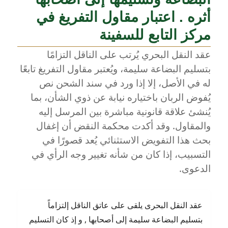
هلاك
البضائع
أثره . اعتبار مقاول التفريغ في
أو
مركز التابع للسفينة
تلفها
وفقا
عقد النقل البحري يُرتب على الناقل التزامًا
لقواعد
بتسليم البضاعة سليمة، ويُعتبر مقاول التفريغ تابعًا
هامبورج
له في الأصل، إلا إذا ورد في سند الشحن نص
يُفوض الربان باختياره نيابة عن ذوي الشأن، بما
يُنشئ علاقة قانونية مباشرة بين المرسل إليه
والمقاول. وقد أكدت محكمة النقض أن إغفال
بحث هذا التفويض الاستثنائي يُعد قصورًا في
التسبيب، إذا كان من شأنه تغيير وجه الرأي في
الدعوى.
عقد النقل البحرى يلقى على عاتق الناقل إلتزاماً
بتسليم البضاعة سليمة إلى أصحابها , و إذ كان التسليم