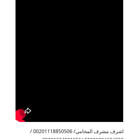
اشرف مشرف المحامي/ 00201118850506 /