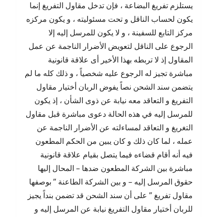
يستلزم تفريغ البضاعة ، فإن تدخل مقاول التفريغ إنما
يكون لحساب الناقل و تحت مسئوليته ، و يكون مركزه
مركز التابع للسفينة ، و لا يكون للمرسل إليه إلا
الرجوع على الناقل لتعويض الأضرار الناجمة عن عمل
المقاول إذ لا تربطه بهذا الأخير أى علاقة قانونية
مباشرة تجيز له الرجوع عليه شخصياً ، و ذلك كله ما لم
يتضمن سند الشحن نصاً يفوض الربان أختيار مقاول
التفريغ و التعاقد معه نيابة عن ذوى الشأن ، إذ يكون
للمرسل إليه في هذه الحالة دعوى مباشرة قبل مقاول
التغريغ و التعاقد لمساءلته عن الأضرار الناجمة عن
عمله ، لما كان ذلك و كان يبين من الحكم المطعون
فيه أنه أقام قضاءه فيما يتصل بقيام علاقة قانونية
مباشرة بين الشركة المطعون ضدها – المحال إليها
حقوق المرسل إليه – و بين الشركة الطاعنة ” بوصفها
مقاول تفريغ ” على أن سند الشحن قد تضمن بنداً يجيز
للربان أختيار مقاول التفريغ نيابة عن المرسل إليه و