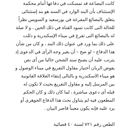
كانت البضاعة قد تمسكت في دفاعها أمام محكمة
الإسنئناف بأن البند الوارد في السند هو بند إستثنائى
يتعلق بالبضائع المفرغة في بورسعيد و السويس نظراً
للحالة التى كانت تسود القناة في ذلك الحين ، و لا صلة
له بالبضائع التى تفرغ في ميناء الإسكندرية و دللت
على ذلك بما ورد في عنوان ذلك البند ، و كان من شأن
هذا الدفاع – لو صح – أن يغير وجه الرأى في الدعوى إذ
يترتب عليه أن يصبح سند الشحن خاليا من أى نص
يفوض الربان أختيار مقاول التفريغ في ميناء الوصول و
هو ميناء الاسكندرية و بالتالى إنتقاء العلاقة القانونية
بين المرسل إليه و مقاول التفريغ بحيث لا تكون له
قبله أى دعوى مباشرة ، لما كان ذلك و كان الحكم
المطعون فيه لم يتناول بحث هذا الدفاع الجوهرى أو
يرد عليه فإنه يكون معيباً قاصر البيان .
الطعن رقم ٧٢١ لسنة ٤٠ قضائية