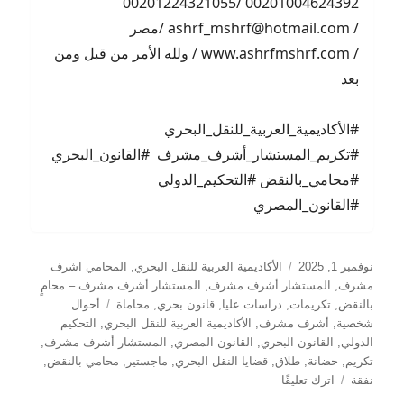
00201004624392 /00201224321055
/ ashrf_mshrf@hotmail.com /مصر
/ www.ashrfmshrf.com / ولله الأمر من قبل ومن
بعد
#الأكاديمية_العربية_للنقل_البحري
#تكريم_المستشار_أشرف_مشرف #القانون_البحري
#محامي_بالنقض #التحكيم_الدولي
#القانون_المصري
نُشرت
التصنيفات
نوفمبر 1, 2025
الأكاديمية العربية للنقل البحري
,
المحامي اشرف
في
مشرف
,
المستشار أشرف مشرف
,
المستشار أشرف مشرف – محامٍ
الوسوم
بالنقض
,
تكريمات
,
دراسات عليا
,
قانون بحري
,
محاماة
أحوال
شخصية
,
أشرف مشرف
,
الأكاديمية العربية للنقل البحري
,
التحكيم
الدولي
,
القانون البحري
,
القانون المصري
,
المستشار أشرف مشرف
,
تكريم
,
حضانة
,
طلاق
,
قضايا النقل البحري
,
ماجستير
,
محامي بالنقض
,
على
نفقة
اترك تعليقًا
الأكاديمية