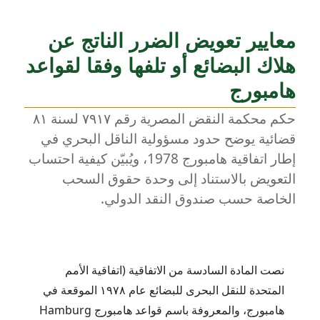
العربية
للنقل
معايير تعويض الضرر الناتج عن
البحري
تكرم
هلاك البضائع أو تلفها وفقا لقواعد
خريجها
هامبورج
المستشار
أشرف
حكم محكمة النقض المصرية رقم ٧٩١٧ لسنة ٨١
مشرف
–
قضائية يوضح حدود مسؤولية الناقل البحري في
المحامي
إطار اتفاقية هامبورج 1978، ويُبيّن كيفية احتساب
بالنقض
التعويض بالاستناد إلى وحدة حقوق السحب
الخاصة حسب صندوق النقد الدولي.
نصت المادة السادسة من الاتفاقية (اتفاقية الأمم
المتحدة للنقل البحرى للبضائع عام ١٩٧٨ الموقعة في
هامبورج، والمعروفة باسم قواعد هامبورج Hamburg