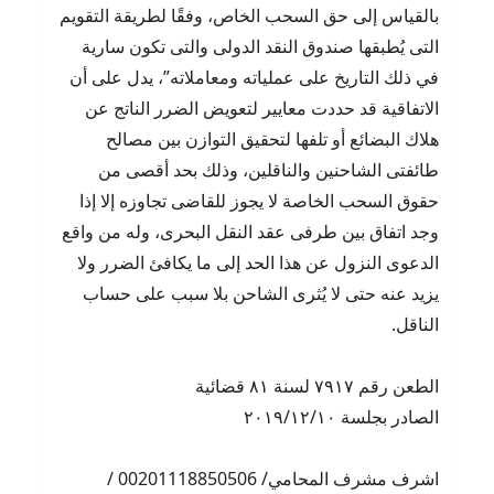
بالقياس إلى حق السحب الخاص، وفقًا لطريقة التقويم
التى يُطبقها صندوق النقد الدولى والتى تكون سارية
في ذلك التاريخ على عملياته ومعاملاته”، يدل على أن
الاتفاقية قد حددت معايير لتعويض الضرر الناتج عن
هلاك البضائع أو تلفها لتحقيق التوازن بين مصالح
طائفتى الشاحنين والناقلين، وذلك بحد أقصى من
حقوق السحب الخاصة لا يجوز للقاضى تجاوزه إلا إذا
وجد اتفاق بين طرفى عقد النقل البحرى، وله من واقع
الدعوى النزول عن هذا الحد إلى ما يكافئ الضرر ولا
يزيد عنه حتى لا يُثرى الشاحن بلا سبب على حساب
الناقل.
الطعن رقم ٧٩١٧ لسنة ٨١ قضائية
الصادر بجلسة ٢٠١٩/١٢/١٠
اشرف مشرف المحامي/ 00201118850506 /