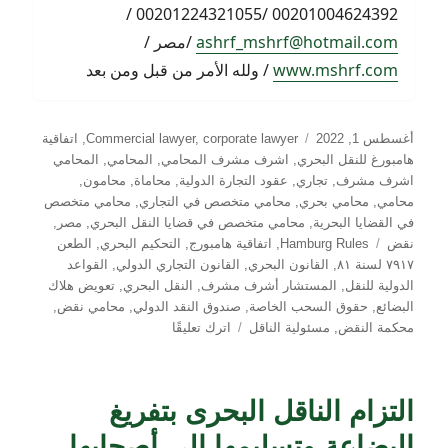
00201004624392 /00201224321055 /
ashrf_mshrf@hotmail.com
/مصر /
www.mshrf.com
/ ولله الأمر من قبل ومن بعد
نُشرت
التصنيفات
أغسطس 1, 2022
corporate lawyer
,
Commercial lawyer
,
اتفاقية
في
هامبورغ للنقل البحري
,
اشرف مشرف المحامي
,
المحامي
,
المحامي
اشرف مشرف
,
تجاري
,
عقود التجارة الدولية
,
محاماة
,
محامون
,
محامي
,
محامي بحري
,
محامي متخصص في التجاري
,
محامي متخصص
في القضايا البحرية
,
محامي متخصص في قضايا النقل البحري
,
مصر
,
الوسوم
نقض
Hamburg Rules
,
اتفاقية هامبورج
,
التحكيم البحري
,
الطعن
٧٩١٧ لسنة ٨١
,
القانون البحري
,
القانون التجاري الدولي
,
القواعد
الدولية للنقل
,
المستشار أشرف مشرف
,
النقل البحري
,
تعويض هلاك
البضائع
,
حقوق السحب الخاصة
,
صندوق النقد الدولي
,
محامي نقض
,
على
محكمة النقض
,
مسئولية الناقل
اترك تعليقًا
معايير
تعويض
الضرر
التزام الناقل البحرى بتفريغ
الناتج
عن
البضاعة وتسليمها إلى أصحابها