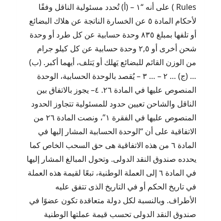
Rules ) على أنه “١ – (أ) تُحدد مسئولية الناقل وفقًا
لأحكام المادة ٥ عن الخسارة الناتجة عن هلاك البضائع
أو تلفها بمبلغ ٨٣٥ وحدة حسابية عن كل طرد أو وحدة
شحن أخرى أو ٢,٥ وحدة حسابية عن كل كيلو جرام
من الوزن القائم للبضائع يَهلك أو يَتلف، أيهما أكبر. (ب)
… (ج) … ٢ – … ٣ – يُقصد بالوحدة الحسابية، الوحدة
المنصوص عليها في المادة ٢٦. ٤– يجوز بالاتفاق بين
الناقل والشاحن تعيين حدود للمسئولية تتجاوز الحدود
المنصوص عليها في الفقرة ١”، ونصت المادة ٢٦ من
الاتفاقية على أن “الوحدة الحسابية المشار إليها في
المادة ٦ من هذه الاتفاقية هى حق السحب الخاص كما
يحدده صندوق النقد الدولى. وتحول المبالغ المشار إليها
في المادة ٦ إلى العملة الوطنية، تبعًا لقيمة هذه العملة
في تاريخ الحكم أو في التاريخ الذى تتفق عليه
الأطراف. وبالنسبة لكل دولة متعاقدة تكون عضوًا في
صندوق النقد الدولى تحسب قيمة عملتها الوطنية