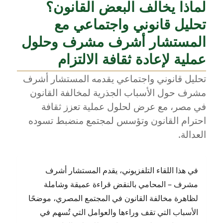
لماذا يخالف البعض القانون؟
العلامة
التجارية:
تحليل قانوني واجتماعي مع
البيع،
الترخيص،
المستشار أشرف مشرف وحلول
والنقل
عملية لإعادة ثقافة الالتزام
–
شرح
تحليل قانوني واجتماعي يقدمه المستشار أشرف
للمستشار
مشرف حول الأسباب الجذرية لمخالفة القانون
أشرف
مشرف
في مصر، مع عرض لحلول عملية تعزز ثقافة
المحامي
احترام القانون وتؤسس لمجتمع منضبط تسوده
بالنقض
العدالة.
في هذا اللقاء التلفزيوني، يقدم المستشار أشرف
مشرف – المحامي بالنقض قراءة عميقة وشاملة
لظاهرة مخالفة القانون في المجتمع المصري، موضحًا
الأسباب التي تقف وراءها والعوامل التي تُسهم في