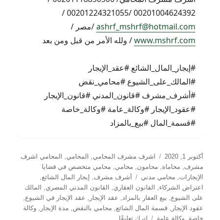
00201004624392 /00201224321055 /
ashrf_mshrf@hotmail.com
/مصر /
www.mshrf.com
/ ولله الأمر من قبل ومن بعد
#إيجار_المال_الشائع #عقد_الإيجار
#المالك_على_الشيوع #محامي_نقض
#أشرف_مشرف #قانون_المدني #قانون_الإيجار
#عقود_الإيجار #وكالة_عامة #وكالة_خاصة
#قسمة_المال #بيع_بالمزاد
نُشرت
التصنيفات
أكتوبر 1, 2020
اشرف مشرف المحامي
,
المحامي
,
المحامي اشرف
في
مشرف
,
محاماة
,
محامون
,
محامي
,
محامي متخصص في قضايا
الوسوم
الإيجارات
,
محامي مدني
أشرف مشرف
,
إيجار المال الشائع
,
اعتراض الشركاء
,
القانون العقاري
,
القانون المدني المصري
,
المالك
على الشيوع
,
بيع العقار بالمزاد
,
عقد الإيجار
,
عقد الإيجار في الشيوع
,
عقود الإيجار
,
قسمة المال الشائع
,
محامي بالنقض
,
مدة الإيجار
,
وكالة
على
خاصة
,
وكالة عامة
اترك تعليقًا