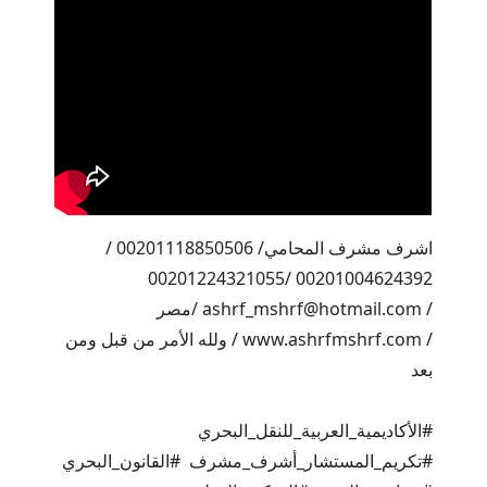
اشرف مشرف المحامي/ 00201118850506 /
00201004624392 /00201224321055
/ ashrf_mshrf@hotmail.com /مصر
/ www.ashrfmshrf.com / ولله الأمر من قبل ومن
بعد
#الأكاديمية_العربية_للنقل_البحري
#تكريم_المستشار_أشرف_مشرف #القانون_البحري