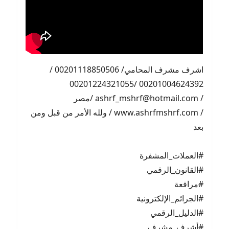
اشرف مشرف المحامي/ 00201118850506 /
00201004624392 /00201224321055
/ ashrf_mshrf@hotmail.com /مصر
/ www.ashrfmshrf.com / ولله الأمر من قبل ومن
بعد
#العملات_المشفرة
#القانون_الرقمي
#مرافعة
#الجرائم_الإلكترونية
#الدليل_الرقمي
#أشرف_مشرف