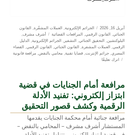
نُشرت
التصنيفات
أبريل 16, 2026
الجرائم الإلكترونية
,
العملات المشفّرة
,
القانون
في
الوسوم
الجنائي
,
القانون الرقمي
,
المرافعات القضائية
أشرف مشرف
,
البلوكتشين
,
التحقيق الجنائي
,
التشفير
,
الجرائم الإلكترونية
,
الدليل
الرقمي
,
العملات المشفرة
,
القانون الجنائي
,
القانون الرقمي
,
القضاء
المصري
,
جرائم الإنترنت
,
قضايا تقنية
,
محامي بالنقض
,
مرافعة قانونية
على
اترك تعليقًا
قضايا
العملات
المشفّرة
مرافعة أمام الجنايات في قضية
أمام
القضاء
ابتزاز إلكتروني: تفنيد الأدلة
الجنائي
–
الرقمية وكشف قصور التحقيق
قراءة
مرافعة جنائية أمام محكمة الجنايات يقدمها
في
مرافعة
المستشار أشرف مشرف – المحامي بالنقض –
دفاع
في قضية ابتزاز إلكتروني، تتناول تفنيد الأدلة