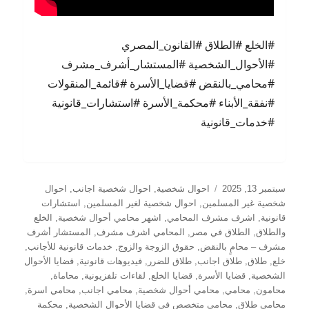
#الخلع #الطلاق #القانون_المصري
#الأحوال_الشخصية #المستشار_أشرف_مشرف
#محامي_بالنقض #قضايا_الأسرة #قائمة_المنقولات
#نفقة_الأبناء #محكمة_الأسرة #استشارات_قانونية
#خدمات_قانونية
نُشرت
التصنيفات
سبتمبر 13, 2025
احوال شخصية
,
احوال شخصية اجانب
,
احوال
في
شخصية غير المسلمين
,
احوال شخصية لغير المسلمين
,
استشارات
قانونية
,
اشرف مشرف المحامي
,
اشهر محامي أحوال شخصية
,
الخلع
والطلاق
,
الطلاق في مصر
,
المحامي اشرف مشرف
,
المستشار أشرف
مشرف – محامٍ بالنقض
,
حقوق الزوجة والزوج
,
خدمات قانونية للأجانب
,
خلع
,
طلاق
,
طلاق اجانب
,
طلاق للضرر
,
فيديوهات قانونية
,
قضايا الأحوال
الشخصية
,
قضايا الأسرة
,
قضايا الخلع
,
لقاءات تلفزيونية
,
محاماة
,
محامون
,
محامي
,
محامي أحوال شخصية
,
محامي اجانب
,
محامي اسرة
,
محامي طلاق
,
محامي متخصص في قضايا الأحوال الشخصية
,
محكمة