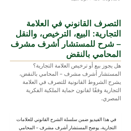
“إيجار
المال
الشائع:
التصرف القانوني في العلامة
متى
يسري
التجارية: البيع، الترخيص، والنقل
عقد
الإيجار
– شرح للمستشار أشرف مشرف
الصادر
المحامي بالنقض
من
أحد
هل يجوز بيع أو ترخيص العلامة التجارية؟
الشركاء؟”
المستشار أشرف مشرف – المحامي بالنقض،
يشرح الشروط القانونية للتصرف في العلامة
التجارية وفقًا لقانون حماية الملكية الفكرية
المصري.
في هذا الفيديو ضمن سلسلة الشرح القانوني للعلامات
التجارية، يوضح المستشار أشرف مشرف – المحامي