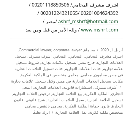
اشرف مشرف المحامي/ 00201118850506 /
00201004624392 /00201224321055 /
ashrf_mshrf@hotmail.com
/مصر /
www.mshrf.com
/ ولله الأمر من قبل ومن بعد
نُشرت
التصنيفات
أبريل 1, 2020
محاماة
,
corporate lawyer
,
Commercial lawyer
,
في
اشرف مشرف المحامي
,
المحامي
,
المحامي اشرف مشرف
,
تسجيل
العلامات التجارية خارج مصر
,
تسجيل علامات تجارية
,
شروط تسجيل
علامة تجارية
,
فئات العلامات التجارية
,
فئات تسجيل العلامات التجارية
فى مصر
,
محامون
,
محامي
,
محامي متخصص في الملكية الفكرية
,
مكاتب تسجيل العلامات التجارية في مصر
,
وكيل تسجيل علامات تجارية
الوسوم
أشرف مشرف
,
استشارات قانونية
,
العلامات التجارية
,
المحل
التجاري
,
الملكية الفكرية
,
بيع العلامة التجارية
,
ترخيص العلامة التجارية
,
تسجيل العلامة التجارية
,
سجل العلامات التجارية
,
شرح قانوني
,
قانون
التجارة
,
قانون حماية الملكية الفكرية
,
محامي بالنقض
,
محامي
على
متخصص ملكية فكرية
,
نقل العلامة التجارية
اترك تعليقًا
التصرف
القانوني
في