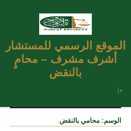
الموقع الرسمي للمستشار
أشرف مشرف – محامٍ
بالنقض
Select Language
▼
الوسم:
محامي بالنقض