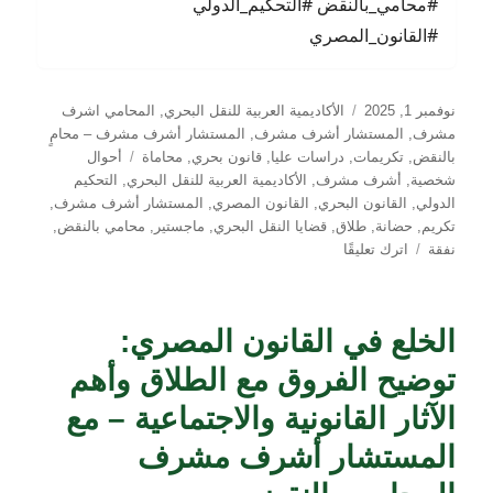
#محامي_بالنقض #التحكيم_الدولي
#القانون_المصري
نُشرت
التصنيفات
نوفمبر 1, 2025
الأكاديمية العربية للنقل البحري
,
المحامي اشرف
في
مشرف
,
المستشار أشرف مشرف
,
المستشار أشرف مشرف – محامٍ
الوسوم
بالنقض
,
تكريمات
,
دراسات عليا
,
قانون بحري
,
محاماة
أحوال
شخصية
,
أشرف مشرف
,
الأكاديمية العربية للنقل البحري
,
التحكيم
الدولي
,
القانون البحري
,
القانون المصري
,
المستشار أشرف مشرف
,
تكريم
,
حضانة
,
طلاق
,
قضايا النقل البحري
,
ماجستير
,
محامي بالنقض
,
على
نفقة
اترك تعليقًا
الأكاديمية
العربية
للنقل
الخلع في القانون المصري:
البحري
تكرم
توضيح الفروق مع الطلاق وأهم
خريجها
المستشار
الآثار القانونية والاجتماعية – مع
أشرف
المستشار أشرف مشرف
مشرف
–