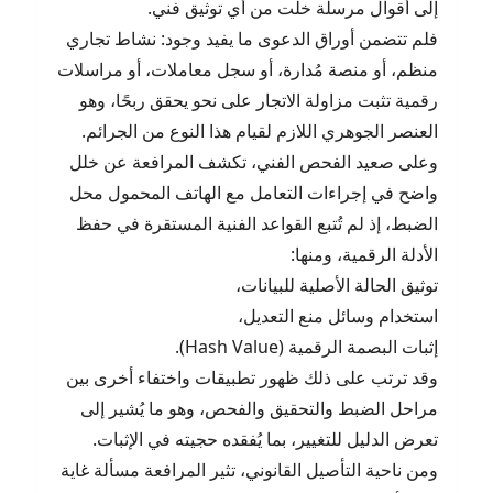
إلى أقوال مرسلة خلت من أي توثيق فني.
فلم تتضمن أوراق الدعوى ما يفيد وجود: نشاط تجاري
منظم، أو منصة مُدارة، أو سجل معاملات، أو مراسلات
رقمية تثبت مزاولة الاتجار على نحو يحقق ربحًا، وهو
العنصر الجوهري اللازم لقيام هذا النوع من الجرائم.
وعلى صعيد الفحص الفني، تكشف المرافعة عن خلل
واضح في إجراءات التعامل مع الهاتف المحمول محل
الضبط، إذ لم تُتبع القواعد الفنية المستقرة في حفظ
الأدلة الرقمية، ومنها:
توثيق الحالة الأصلية للبيانات،
استخدام وسائل منع التعديل،
إثبات البصمة الرقمية (Hash Value).
وقد ترتب على ذلك ظهور تطبيقات واختفاء أخرى بين
مراحل الضبط والتحقيق والفحص، وهو ما يُشير إلى
تعرض الدليل للتغيير، بما يُفقده حجيته في الإثبات.
ومن ناحية التأصيل القانوني، تثير المرافعة مسألة غاية