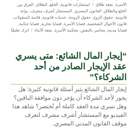
الوسوم
الأسرة
,
نفقة طلاق
استشارات قانونية
,
الخلع
,
الطلاق
,
الفرق بين
الخلع والطلاق
,
القانون المصري
,
المستشار أشرف مشرف
,
بوابة
قانونية
,
حقوق الزوج
,
حقوق الزوجة
,
خدمات قانونية
,
قائمة المنقولات
,
قانون الأحوال الشخصية
,
قضايا الأسرة
,
قضايا تجارية
,
قضايا جنائية
,
على
قضايا مدنية
,
محامي بالنقض
,
محكمة الأسرة
,
نفقة الأبناء
اترك تعليقًا
الخلع
في
القانون
“إيجار المال الشائع: متى يسري
المصري
توضيح
عقد الإيجار الصادر من أحد
الفروق
الشركاء؟”
مع
الطلاق
إيجار المال الشائع يثير أسئلة قانونية كثيرة: هل
وأهم
الآثار
يجوز لأحد الشركاء أن يؤجر دون موافقة الباقين؟
القانوني
وهل تسري مدة العقد كاملة أم تُختصر؟ شاهد هذا
والاجتم
الفيديو مع المستشار أشرف مشرف لتعرف
–
مع
موقف القانون المدني المصري.
المستش
أشرف